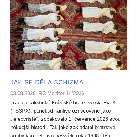
JAK SE DĚLÁ SCHIZMA
03.08.2026, RC Monitor 14/2026
Tradicionalistické Kněžské bratrstvo sv. Pia X.
(FSSPX), poněkud hanlivě označované jako
„lefebvristé“, zopakovalo 1. července 2026 svou
někdejší historii. Tak jako zakladatel bratrstva
arcibiskup Lefebvre vysvětil roku 1988 čtyři