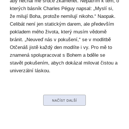
aby nechal mé srdce zkamenět. Nepatřím k těm, o
kterých básník Charles Péguy napsal: „Myslí si,
že milují Boha, protože nemilují nikoho.“ Naopak.
Celibát není jen statickým darem, ale především
pokladem mého života, který musím vědomě
bránit. „Neuveď nás v pokušení,“ se v modlitbě
Otčenáš jistě každý den modlíte i vy. Pro mě to
znamená spolupracovat s Bohem a bděle se
stavět pokušením, abych dokázal milovat čistou a
univerzální láskou.
NAČÍST DALŠÍ