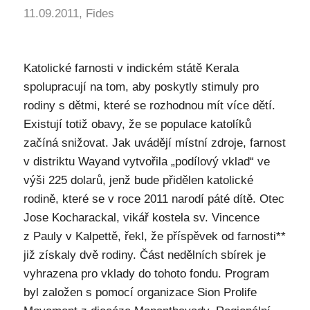
11.09.2011, Fides
Katolické farnosti v indickém státě Kerala
spolupracují na tom, aby poskytly stimuly pro
rodiny s dětmi, které se rozhodnou mít více dětí.
Existují totiž obavy, že se populace katolíků
začíná snižovat. Jak uvádějí místní zdroje, farnost
v distriktu Wayand vytvořila „podílový vklad“ ve
výši 225 dolarů, jenž bude přidělen katolické
rodině, které se v roce 2011 narodí páté dítě. Otec
Jose Kocharackal, vikář kostela sv. Vincence
z Pauly v Kalpettě, řekl, že příspěvek od farnosti**
již získaly dvě rodiny. Část nedělních sbírek je
vyhrazena pro vklady do tohoto fondu. Program
byl založen s pomocí organizace Sion Prolife