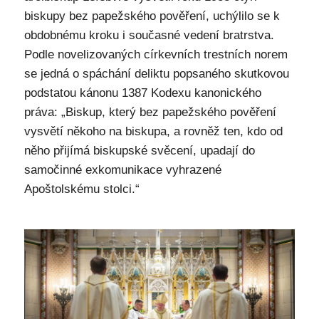
biskupy bez papežského pověření, uchýlilo se k
obdobnému kroku i současné vedení bratrstva.
Podle novelizovaných církevních trestních norem
se jedná o spáchání deliktu popsaného skutkovou
podstatou kánonu 1387 Kodexu kanonického
práva: „Biskup, který bez papežského pověření
vysvětí někoho na biskupa, a rovněž ten, kdo od
něho přijímá biskupské svěcení, upadají do
samočinné exkomunikace vyhrazené
Apoštolskému stolci.“