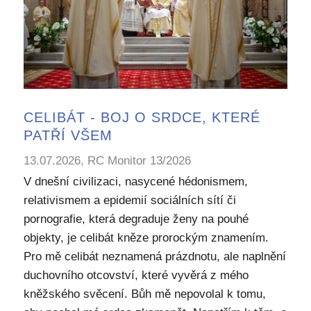
CELIBÁT - BOJ O SRDCE, KTERÉ
PATŘÍ VŠEM
13.07.2026, RC Monitor 13/2026
V dnešní civilizaci, nasycené hédonismem,
relativismem a epidemií sociálních sítí či
pornografie, která degraduje ženy na pouhé
objekty, je celibát kněze prorockým znamením.
Pro mě celibát neznamená prázdnotu, ale naplnění
duchovního otcovství, které vyvěrá z mého
kněžského svěcení. Bůh mě nepovolal k tomu,