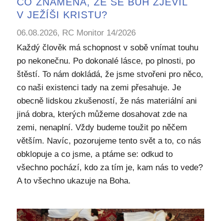
CO ZNAMENÁ, ŽE SE BŮH ZJEVIL
V JEŽÍŠI KRISTU?
06.08.2026, RC Monitor 14/2026
Každý člověk má schopnost v sobě vnímat touhu
po nekonečnu. Po dokonalé lásce, po plnosti, po
štěstí. To nám dokládá, že jsme stvořeni pro něco,
co naši existenci tady na zemi přesahuje. Je
obecně lidskou zkušeností, že nás materiální ani
jiná dobra, kterých můžeme dosahovat zde na
zemi, nenaplní. Vždy budeme toužit po něčem
větším. Navíc, pozorujeme tento svět a to, co nás
obklopuje a co jsme, a ptáme se: odkud to
všechno pochází, kdo za tím je, kam nás to vede?
A to všechno ukazuje na Boha.