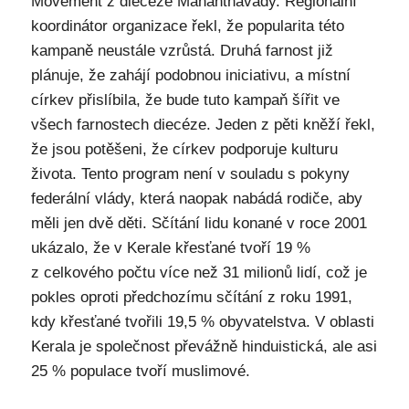
Movement z diecéze Mananthavady. Regionální
koordinátor organizace řekl, že popularita této
kampaně neustále vzrůstá. Druhá farnost již
plánuje, že zahájí podobnou iniciativu, a místní
církev přislíbila, že bude tuto kampaň šířit ve
všech farnostech diecéze. Jeden z pěti kněží řekl,
že jsou potěšeni, že církev podporuje kulturu
života. Tento program není v souladu s pokyny
federální vlády, která naopak nabádá rodiče, aby
měli jen dvě děti. Sčítání lidu konané v roce 2001
ukázalo, že v Kerale křesťané tvoří 19 %
z celkového počtu více než 31 milionů lidí, což je
pokles oproti předchozímu sčítání z roku 1991,
kdy křesťané tvořili 19,5 % obyvatelstva. V oblasti
Kerala je společnost převážně hinduistická, ale asi
25 % populace tvoří muslimové.