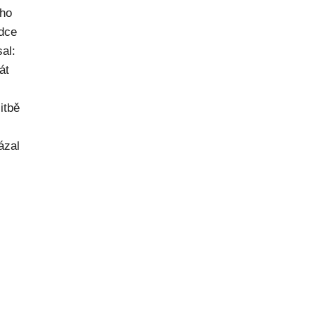
ého
dce
al:
át
itbě
ázal