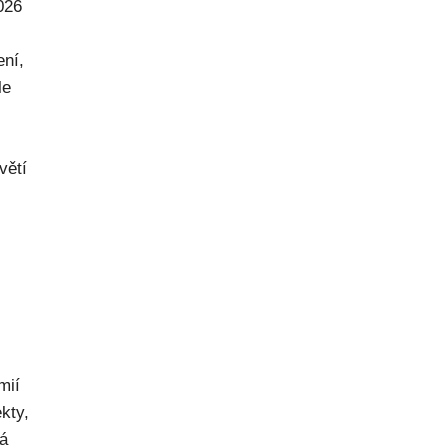
026
ení,
le
větí
mií
kty,
ná