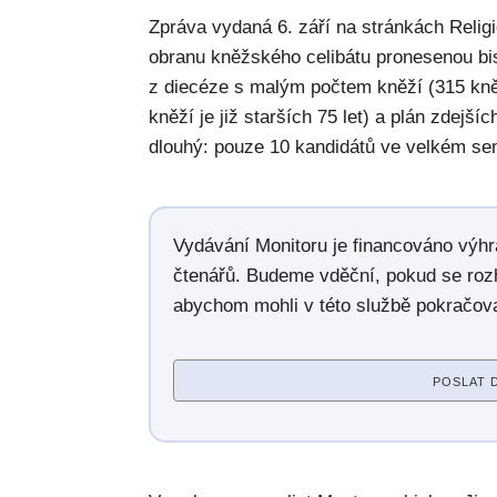
Zpráva vydaná 6. září na stránkách Relig
obranu kněžského celibátu pronesenou b
z diecéze s malým počtem kněží (315 kně
kněží je již starších 75 let) a plán zdejší
dlouhý: pouze 10 kandidátů ve velkém sem
Vydávání Monitoru je financováno výh
čtenářů. Budeme vděční, pokud se roz
abychom mohli v této službě pokračova
POSLAT 