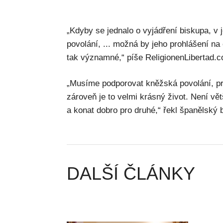
„Kdyby se jednalo o vyjádření biskupa, v
povolání, ... možná by jeho prohlášení n
tak významné,“ píše ReligionenLibertad.
„Musíme podporovat kněžská povolání, pro
zároveň je to velmi krásný život. Není vě
a konat dobro pro druhé,“ řekl španělský 
DALŠÍ ČLÁNKY