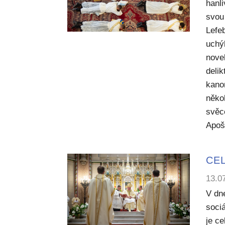
hanl
svou 
Lefe
uchý
nove
deli
kano
něko
svěc
Apoš
CEL
13.0
V dn
sociá
je c