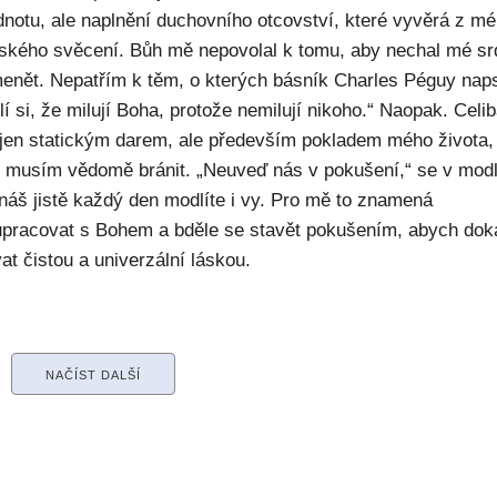
dnotu, ale naplnění duchovního otcovství, které vyvěrá z m
ského svěcení. Bůh mě nepovolal k tomu, aby nechal mé sr
enět. Nepatřím k těm, o kterých básník Charles Péguy naps
í si, že milují Boha, protože nemilují nikoho.“ Naopak. Celib
 jen statickým darem, ale především pokladem mého života,
ý musím vědomě bránit. „Neuveď nás v pokušení,“ se v modl
náš jistě každý den modlíte i vy. Pro mě to znamená
upracovat s Bohem a bděle se stavět pokušením, abych dok
at čistou a univerzální láskou.
NAČÍST DALŠÍ