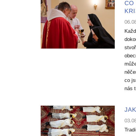
CO 
KR
06.0
Každ
dokon
stvoř
obecn
může
něče
co j
nás 
JAK
03.0
Trad