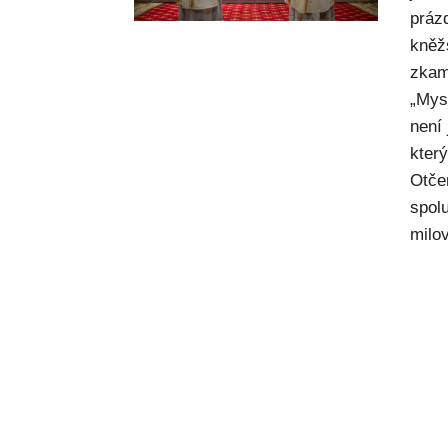
práz
kněž
zkam
„Mysl
není
kter
Otče
spol
milov