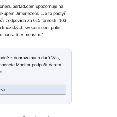
ionenLibertad.com upozorňuje na
iskupem Jimenezem. „Je to pastýř
ží zodpovídá za 615 farností, 103
ch kněžských svěcení není příliš
ináři a tři v menším.“
radně z dobrovolných darů Vás,
hodnete Monitor podpořit darem,
t.
DAR