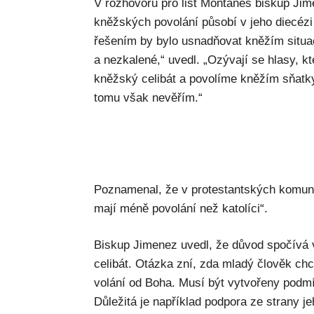
V rozhovoru pro list Montanes biskup Jim
kněžských povolání působí v jeho diecézi 
řešením by bylo usnadňovat kněžím situac
a nezkalené,“ uvedl. „Ozývají se hlasy, k
kněžský celibát a povolíme kněžím sňatk
tomu však nevěřím.“
Poznamenal, že v protestantských komunit
mají méně povolání než katolíci“.
Biskup Jimenez uvedl, že důvod spočívá
celibát. Otázka zní, zda mladý člověk chc
volání od Boha. Musí být vytvořeny podmí
Důležitá je například podpora ze strany je