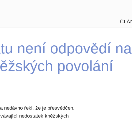
ČLÁ
átu není odpovědí na
ěžských povolání
 nedávno řekl, že je přesvědčen,
trvávající nedostatek kněžských