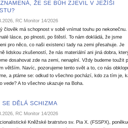
ZNAMENÁ, ŽE SE BŮH ZJEVIL V JEŽÍŠI
ISTU?
8.2026, RC Monitor 14/2026
ý člověk má schopnost v sobě vnímat touhu po nekonečnu.
alé lásce, po plnosti, po štěstí. To nám dokládá, že jsme
eni pro něco, co naši existenci tady na zemi přesahuje. Je
ě lidskou zkušeností, že nás materiální ani jiná dobra, kte
me dosahovat zde na zemi, nenaplní. Vždy budeme toužit 
m větším. Navíc, pozorujeme tento svět a to, co nás obklop
sme, a ptáme se: odkud to všechno pochází, kdo za tím je, 
to vede? A to všechno ukazuje na Boha.
 SE DĚLÁ SCHIZMA
8.2026, RC Monitor 14/2026
icionalistické Kněžské bratrstvo sv. Pia X. (FSSPX), poněku