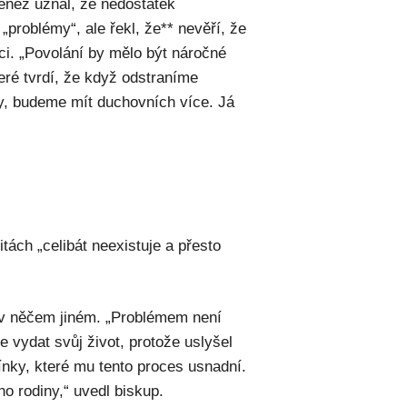
enez uznal, že nedostatek
„problémy“, ale řekl, že** nevěří, že
i. „Povolání by mělo být náročné
teré tvrdí, že když odstraníme
y, budeme mít duchovních více. Já
ách „celibát neexistuje a přesto
 v něčem jiném. „Problémem není
e vydat svůj život, protože uslyšel
nky, které mu tento proces usnadní.
ho rodiny,“ uvedl biskup.