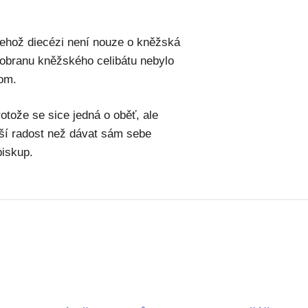
 jehož diecézi není nouze o kněžská
a obranu kněžského celibátu nebylo
com.
tože se sice jedná o oběť, ale
tší radost než dávat sám sebe
biskup.