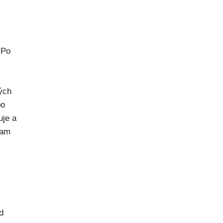
 Po
rých
po
uje a
kam
d