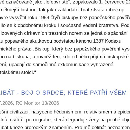
ivě označované jako „lefebvristé“, zopakovalo 1. července 2
někdejší historii. Tak jako zakladatel bratrstva arcibiskup
bvre vysvětil roku 1988 čtyři biskupy bez papežského pověř
lilo se k obdobnému kroku i současné vedení bratrstva. Pod
lizovaných církevních trestních norem se jedná o spáchání
ktu popsaného skutkovou podstatou kánonu 1387 Kodexu
nického práva: „Biskup, který bez papežského pověření vys
ho na biskupa, a rovněž ten, kdo od něho přijímá biskupské
ení, upadají do samočinné exkomunikace vyhrazené
tolskému stolci.“
IBÁT - BOJ O SRDCE, KTERÉ PATŘÍ VŠEM
7.2026, RC Monitor 13/2026
ešní civilizaci, nasycené hédonismem, relativismem a epide
lních sítí či pornografie, která degraduje ženy na pouhé obje
elibát kněze prorockým znamením. Pro mě celibát nezname