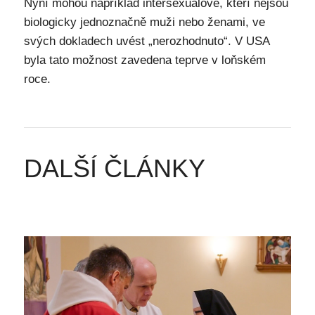
Nyní mohou například intersexuálové, kteří nejsou
biologicky jednoznačně muži nebo ženami, ve
svých dokladech uvést „nerozhodnuto“. V USA
byla tato možnost zavedena teprve v loňském
roce.
DALŠÍ ČLÁNKY