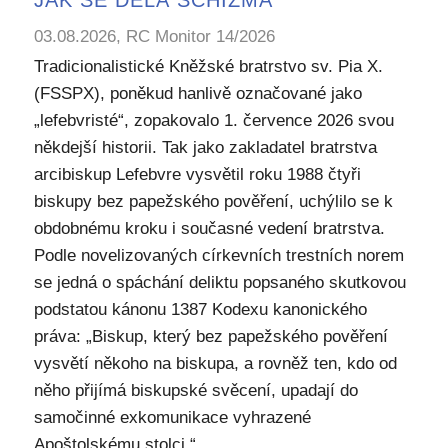
JAK SE DĚLÁ SCHIZMA
03.08.2026, RC Monitor 14/2026
Tradicionalistické Kněžské bratrstvo sv. Pia X.
(FSSPX), poněkud hanlivě označované jako
„lefebvristé“, zopakovalo 1. července 2026 svou
někdejší historii. Tak jako zakladatel bratrstva
arcibiskup Lefebvre vysvětil roku 1988 čtyři
biskupy bez papežského pověření, uchýlilo se k
obdobnému kroku i současné vedení bratrstva.
Podle novelizovaných církevních trestních norem
se jedná o spáchání deliktu popsaného skutkovou
podstatou kánonu 1387 Kodexu kanonického
práva: „Biskup, který bez papežského pověření
vysvětí někoho na biskupa, a rovněž ten, kdo od
něho přijímá biskupské svěcení, upadají do
samočinné exkomunikace vyhrazené
Apoštolskému stolci.“