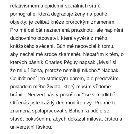
relativismem a epidemií sociálních sítí či
pornografie, která degraduje ženy na pouhé
objekty, je celibát kněze prorockým znamením.
Pro mě celibát neznamená prázdnotu, ale naplnění
duchovního otcovství, které vyvěrá z mého
kněžského svěcení. Bůh mě nepovolal k tomu,
aby nechal mé srdce zkamenět. Nepatřím k těm, o
kterých básník Charles Péguy napsal: „Myslí si,
že milují Boha, protože nemilují nikoho.“ Naopak.
Celibát není jen statickým darem, ale především
pokladem mého života, který musím vědomě
bránit. „Neuveď nás v pokušení,“ se v modlitbě
Otčenáš jistě každý den modlíte i vy. Pro mě to
znamená spolupracovat s Bohem a bděle se
stavět pokušením, abych dokázal milovat čistou a
univerzální láskou.