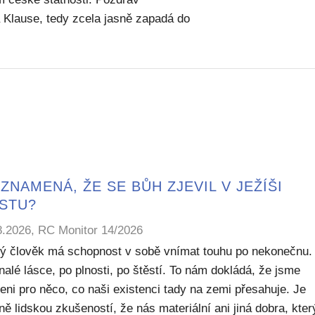
 Klause, tedy zcela jasně zapadá do
ZNAMENÁ, ŽE SE BŮH ZJEVIL V JEŽÍŠI
ISTU?
8.2026, RC Monitor 14/2026
ý člověk má schopnost v sobě vnímat touhu po nekonečnu.
alé lásce, po plnosti, po štěstí. To nám dokládá, že jsme
eni pro něco, co naši existenci tady na zemi přesahuje. Je
ě lidskou zkušeností, že nás materiální ani jiná dobra, kte