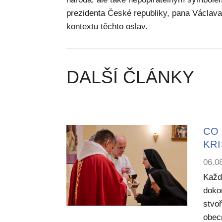
prezidenta České republiky, pana Václava
kontextu těchto oslav.
DALŠÍ ČLÁNKY
CO 
KR
06.0
Každ
dokon
stvoř
obecn