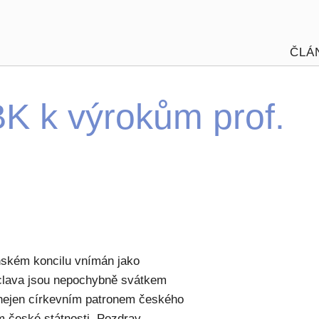
ČLÁ
K k výrokům prof.
ánském koncilu vnímán jako
áclava jsou nepochybně svátkem
e nejen církevním patronem českého
m české státnosti. Pozdrav