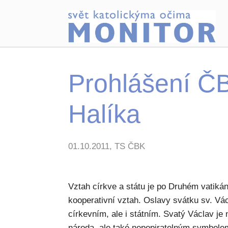
Prohlášení ČB
Halíka
01.10.2011, TS ČBK
Vztah církve a státu je po Druhém vatik
kooperativní vztah. Oslavy svátku sv. V
církevním, ale i státním. Svatý Václav j
národa, ale také nepopiratelným symbole