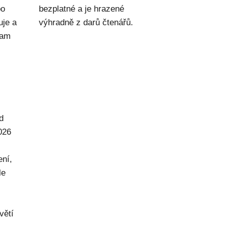
po
bezplatné a je hrazené
uje a
výhradně z darů čtenářů.
kam
d
026
ení,
le
větí