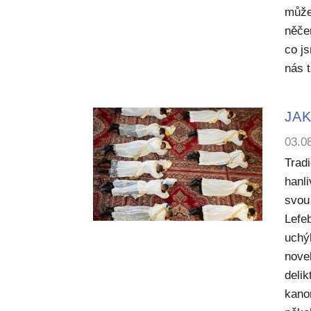
může
něče
co j
nás 
JAK
03.0
Trad
hanl
svou 
Lefe
uchý
nove
deli
kano