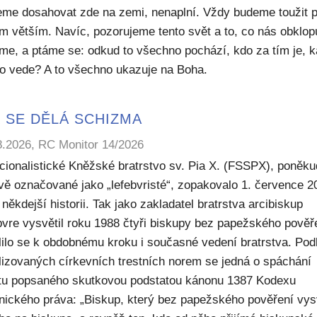
me dosahovat zde na zemi, nenaplní. Vždy budeme toužit 
m větším. Navíc, pozorujeme tento svět a to, co nás obklop
sme, a ptáme se: odkud to všechno pochází, kdo za tím je, 
to vede? A to všechno ukazuje na Boha.
 SE DĚLÁ SCHIZMA
8.2026, RC Monitor 14/2026
icionalistické Kněžské bratrstvo sv. Pia X. (FSSPX), poněku
ivě označované jako „lefebvristé“, zopakovalo 1. července 2
někdejší historii. Tak jako zakladatel bratrstva arcibiskup
bvre vysvětil roku 1988 čtyři biskupy bez papežského pověř
lilo se k obdobnému kroku i současné vedení bratrstva. Pod
lizovaných církevních trestních norem se jedná o spáchání
ktu popsaného skutkovou podstatou kánonu 1387 Kodexu
nického práva: „Biskup, který bez papežského pověření vys