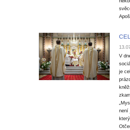
něko
svěc
Apoš
CEL
13.0
V dn
sociá
je c
práz
kněž
zkam
„Mysl
není
kter
Otče