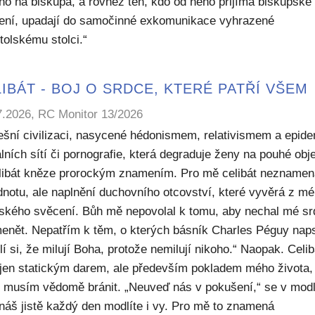
ho na biskupa, a rovněž ten, kdo od něho přijímá biskupské
ení, upadají do samočinné exkomunikace vyhrazené
tolskému stolci.“
IBÁT - BOJ O SRDCE, KTERÉ PATŘÍ VŠEM
7.2026, RC Monitor 13/2026
ešní civilizaci, nasycené hédonismem, relativismem a epide
lních sítí či pornografie, která degraduje ženy na pouhé obje
elibát kněze prorockým znamením. Pro mě celibát nezname
dnotu, ale naplnění duchovního otcovství, které vyvěrá z m
ského svěcení. Bůh mě nepovolal k tomu, aby nechal mé sr
enět. Nepatřím k těm, o kterých básník Charles Péguy naps
í si, že milují Boha, protože nemilují nikoho.“ Naopak. Celib
 jen statickým darem, ale především pokladem mého života,
ý musím vědomě bránit. „Neuveď nás v pokušení,“ se v modl
náš jistě každý den modlíte i vy. Pro mě to znamená