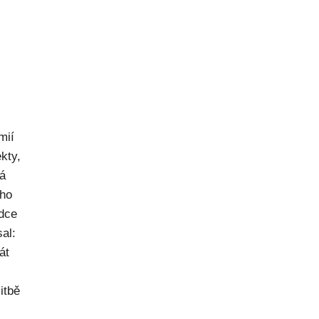
mií
kty,
ná
ého
dce
al:
át
itbě