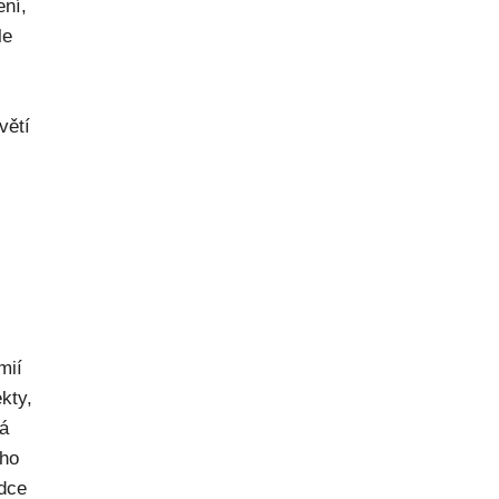
ení,
le
větí
mií
kty,
ná
ého
dce