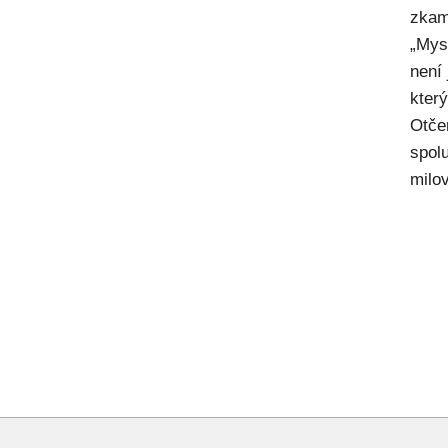
zkam
„Mysl
není
kter
Otče
spol
milov