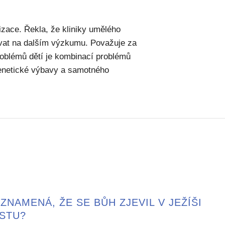
lizace. Řekla, že kliniky umělého
ovat na dalším výzkumu. Považuje za
roblémů dětí je kombinací problémů
 genetické výbavy a samotného
ZNAMENÁ, ŽE SE BŮH ZJEVIL V JEŽÍŠI
ISTU?