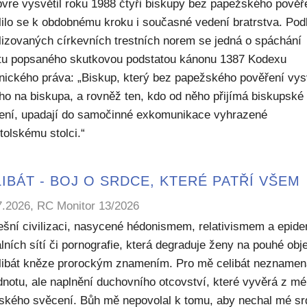
bvre vysvětil roku 1988 čtyři biskupy bez papežského pověř
lilo se k obdobnému kroku i současné vedení bratrstva. Pod
lizovaných církevních trestních norem se jedná o spáchání
ktu popsaného skutkovou podstatou kánonu 1387 Kodexu
nického práva: „Biskup, který bez papežského pověření vys
ho na biskupa, a rovněž ten, kdo od něho přijímá biskupské
ení, upadají do samočinné exkomunikace vyhrazené
tolskému stolci.“
IBÁT - BOJ O SRDCE, KTERÉ PATŘÍ VŠEM
7.2026, RC Monitor 13/2026
ešní civilizaci, nasycené hédonismem, relativismem a epide
lních sítí či pornografie, která degraduje ženy na pouhé obje
elibát kněze prorockým znamením. Pro mě celibát nezname
dnotu, ale naplnění duchovního otcovství, které vyvěrá z m
ského svěcení. Bůh mě nepovolal k tomu, aby nechal mé sr