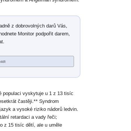
radně z dobrovolných darů Vás,
hodnete Monitor podpořit darem,
t.
DAR
opulaci vyskytuje u 1 z 13 tisíc
esetkrát častěji.** Syndrom
jazyk a vysoké riziko nádorů ledvin.
ní retardaci a vady řeči;
 z 15 tisíc dětí, ale u uměle