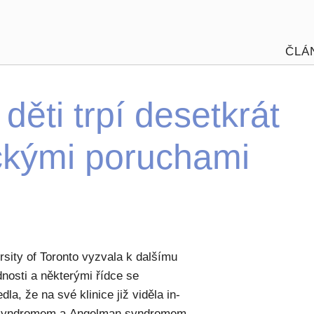
ČLÁ
ěti trpí desetkrát
ickými poruchami
sity of Toronto vyzvala k dalšímu
nosti a některými řídce se
a, že na své klinice již viděla in-
n syndromem a Angelman syndromem.