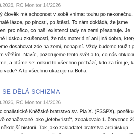
8.2026, RC Monitor 14/2026
ý člověk má schopnost v sobě vnímat touhu po nekonečnu.
alé lásce, po plnosti, po štěstí. To nám dokládá, že jsme
eni pro něco, co naši existenci tady na zemi přesahuje. Je
ě lidskou zkušeností, že nás materiální ani jiná dobra, kte
me dosahovat zde na zemi, nenaplní. Vždy budeme toužit 
m větším. Navíc, pozorujeme tento svět a to, co nás obklop
sme, a ptáme se: odkud to všechno pochází, kdo za tím je, 
to vede? A to všechno ukazuje na Boha.
 SE DĚLÁ SCHIZMA
8.2026, RC Monitor 14/2026
icionalistické Kněžské bratrstvo sv. Pia X. (FSSPX), poněku
ivě označované jako „lefebvristé“, zopakovalo 1. července 2
někdejší historii. Tak jako zakladatel bratrstva arcibiskup