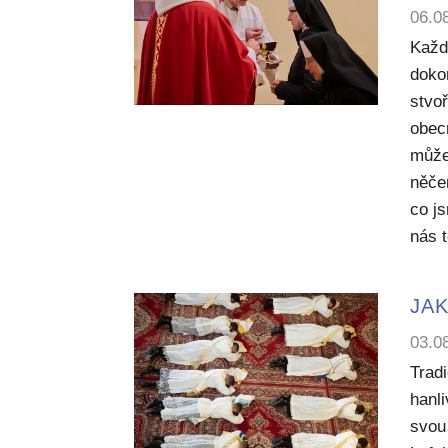
06.0
Každ
dokon
stvoř
obecn
může
něče
co j
nás 
JAK
03.0
Trad
hanl
svou 