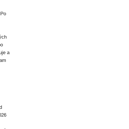
 Po
rých
po
uje a
kam
d
026