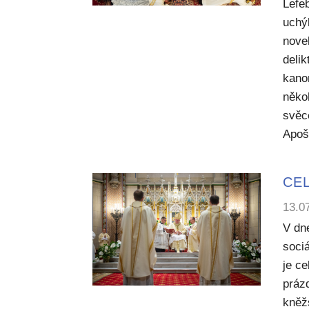
Lefe
uchý
nove
deli
kano
něko
svěc
Apoš
CEL
13.0
V dn
sociá
je c
práz
kněž