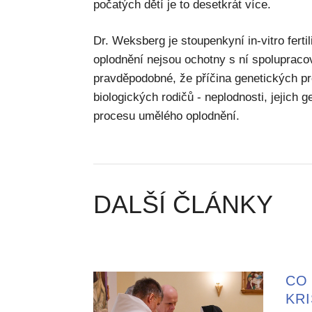
počatých dětí je to desetkrát více.
Dr. Weksberg je stoupenkyní in-vitro ferti
oplodnění nejsou ochotny s ní spoluprac
pravděpodobné, že příčina genetických p
biologických rodičů - neplodnosti, jejich
procesu umělého oplodnění.
DALŠÍ ČLÁNKY
CO 
KR