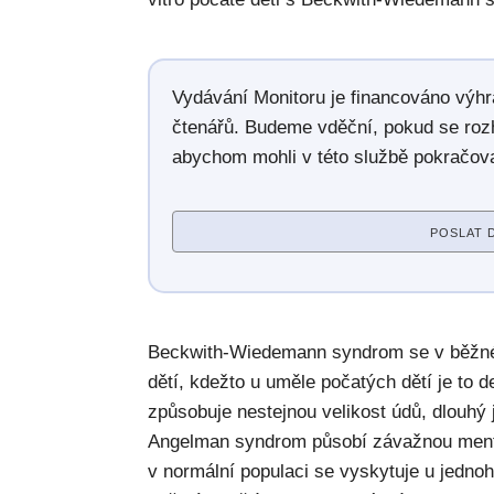
Vydávání Monitoru je financováno výh
čtenářů. Budeme vděční, pokud se roz
abychom mohli v této službě pokračova
POSLAT 
Beckwith-Wiedemann syndrom se v běžné p
dětí, kdežto u uměle počatých dětí je to d
způsobuje nestejnou velikost údů, dlouhý 
Angelman syndrom působí závažnou mentál
v normální populaci se vyskytuje u jednoho