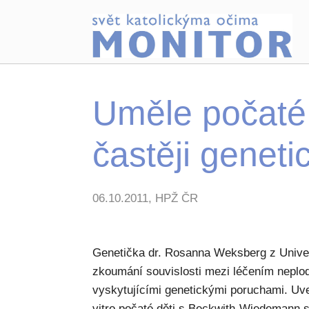
Uměle počaté d
častěji genet
06.10.2011, HPŽ ČR
Genetička dr. Rosanna Weksberg z Univer
zkoumání souvislosti mezi léčením neplod
vyskytujícími genetickými poruchami. Uvedl
vitro počaté děti s Beckwith-Wiedeman