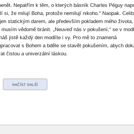
enět. Nepatřím k těm, o kterých básník Charles Péguy naps
í si, že milují Boha, protože nemilují nikoho.“ Naopak. Celib
 jen statickým darem, ale především pokladem mého života,
ý musím vědomě bránit. „Neuveď nás v pokušení,“ se v modl
náš jistě každý den modlíte i vy. Pro mě to znamená
upracovat s Bohem a bděle se stavět pokušením, abych dok
at čistou a univerzální láskou.
NAČÍST DALŠÍ