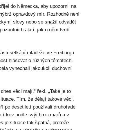
přijel do Německa, aby upozornil na
r, nýbrž opravdový mír. Rozhodně není
zkými slovy nebo se snažil odvádět
ozantních akcí, jak o něm tvrdí
části setkání mládeže ve Freiburgu
nost hlasovat o různých tématech,
cela vynechali jakoukoli duchovní
dnes věci mají,“ řekl. „Také je to
tuace. Tím, že dělají takové věci,
í po desetiletí používali druhořadé
i církev podle svých rozmarů a v
s je situace tak špatná, protože