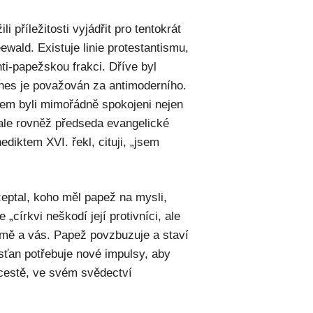
i příležitosti vyjádřit pro tentokrát
ewald. Existuje linie protestantismu,
ti-papežskou frakci. Dříve byl
Dnes je považován za antimoderního.
ežem byli mimořádně spokojeni nejen
ale rovněž předseda evangelické
diktem XVI. řekl, cituji, „jsem
eptal, koho měl papež na mysli,
 „církvi neškodí její protivníci, ale
 mě a vás. Papež povzbuzuje a staví
sťan potřebuje nové impulsy, aby
 cestě, ve svém svědectví