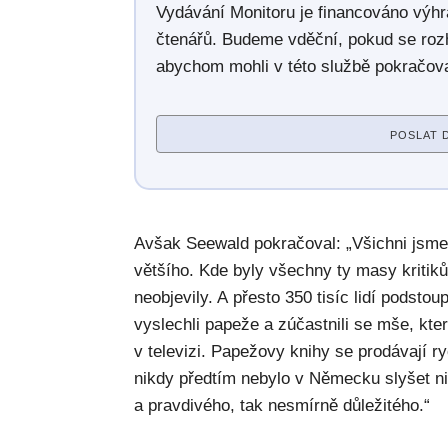
Vydávání Monitoru je financováno výh
čtenářů. Budeme vděční, pokud se roz
abychom mohli v této službě pokračova
POSLAT 
Avšak Seewald pokračoval: „Všichni jsm
většího. Kde byly všechny ty masy kritik
neobjevily. A přesto 350 tisíc lidí podstou
vyslechli papeže a zúčastnili se mše, kter
v televizi. Papežovy knihy se prodávají r
nikdy předtím nebylo v Německu slyšet ni
a pravdivého, tak nesmírně důležitého.“