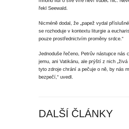
mnoho lidí o své víře neví vůbec nic. Nev
řekl Seewald.
Nicméně dodal, že „papež vydal příslušné 
se rozhoduje v kontextu liturgie a eucha
pouze prostřednictvím proměny srdce.“
Jednoduše řečeno, Petrův nástupce nás c
jemu, ani Vatikánu, ale prýští z nich „živá
tyto zdroje chrání a pečuje o ně, by nás 
bezpečí,“ uvedl.
DALŠÍ ČLÁNKY