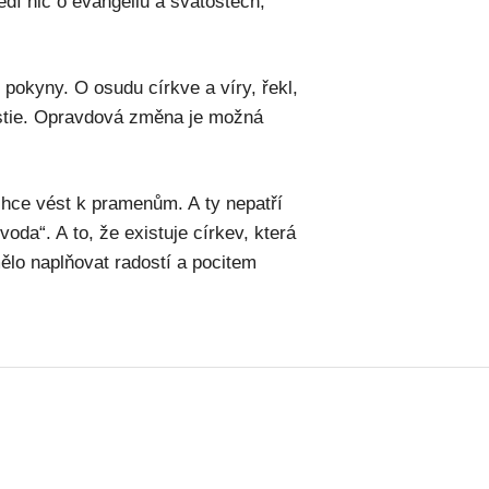
ědí nic o evangeliu a svátostech,“
pokyny. O osudu církve a víry, řekl,
ristie. Opravdová změna je možná
hce vést k pramenům. A ty nepatří
 voda“. A to, že existuje církev, která
mělo naplňovat radostí a pocitem