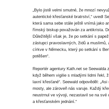
„Bylo jistě velmi smutné, že mnozí nevyužil
autentické křesťanské bratrství,“ uvedl Se
která sama sebe stále ještě vnímá jako an
římský biskup považován za antikrista. 
Důležitější však je, že po setkání s pap
zástupci pravoslavných, židů a muslimů, 
církve v Německu, který po setkání s Bene
potěšen“.
Reportér agentury Kath.net se Seewalda z
když během vigilie s mladými lidmi řekl, že
laxní křesťané“. Seewald odpověděl: „Asi
mosty, ale zároveň nás varuje. Každý kře
neustrnul ve vývoji, nezastavil se na své
a křesťanském jednání.“