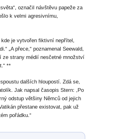
 světa“, označil návštěvu papeže za
ošlo k velmi agresivnímu,
de je vytvořen fiktivní nepřítel,
idi.“ „A přece,“ poznamenal Seewald,
í ze strany médií nesčetné množství
.“ **
spoustu dalších hloupostí. Zdá se,
atolík. Jak napsal časopis Stern: ,Po
írný odstup většiny Němců od jejich
 Vatikán přestane existovat, pak už
tém pořádku.“