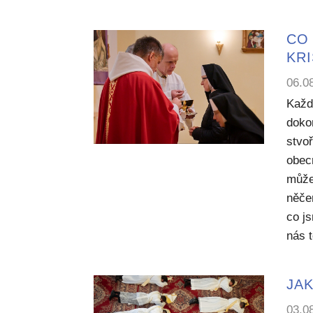
CO 
KR
06.0
Každ
dokon
stvoř
obecn
může
něče
co j
nás 
JAK
03.0