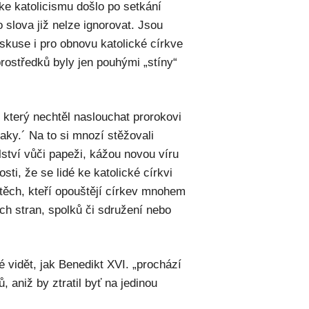
ke katolicismu došlo po setkání
 slova již nelze ignorovat. Jsou
kuse i pro obnovu katolické církve
ostředků byly jen pouhými „stíny“
 který nechtěl naslouchat prorokovi
aky.´ Na to si mnozí stěžovali
lství vůči papeži, kážou novou víru
sti, že se lidé ke katolické církvi
 těch, kteří opouštějí církev mnohem
ých stran, spolků či sdružení nebo
 vidět, jak Benedikt XVI. „prochází
aniž by ztratil byť na jedinou