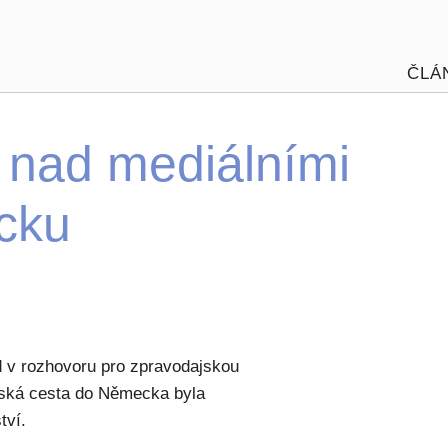
ČLÁ
l nad mediálními
cku
 v rozhovoru pro zpravodajskou
žská cesta do Německa byla
tví.