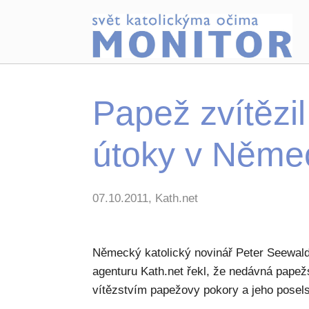
Papež zvítězi
útoky v Něme
07.10.2011, Kath.net
Německý katolický novinář Peter Seewald
agenturu Kath.net řekl, že nedávná pape
vítězstvím papežovy pokory a jeho posels