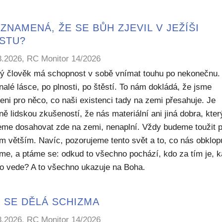
ZNAMENÁ, ŽE SE BŮH ZJEVIL V JEŽÍŠI
ISTU?
8.2026, RC Monitor 14/2026
ý člověk má schopnost v sobě vnímat touhu po nekonečnu.
alé lásce, po plnosti, po štěstí. To nám dokládá, že jsme
eni pro něco, co naši existenci tady na zemi přesahuje. Je
ě lidskou zkušeností, že nás materiální ani jiná dobra, kte
me dosahovat zde na zemi, nenaplní. Vždy budeme toužit 
m větším. Navíc, pozorujeme tento svět a to, co nás obklop
sme, a ptáme se: odkud to všechno pochází, kdo za tím je, 
to vede? A to všechno ukazuje na Boha.
 SE DĚLÁ SCHIZMA
8.2026, RC Monitor 14/2026