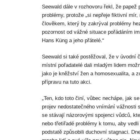
Seewald dále v rozhovoru řekl, že papež 
problémy, protože „si nepřeje fiktivní mí
člověkem, který by zakrýval problémy he
pozornost od vážné situace pořádáním imp
Hans Küng a jeho přátelé.“
Seewald si také postěžoval, že v úvodní 
místní pořadatelé dali mladým lidem mož
jako je kněžství žen a homosexualita, a z
přípravu na tuto akci.
„Ten, kdo toto činí, vůbec nechápe, jak se 
projev nedostatečného vnímání vážnosti si
se stávají názorovými spojenci vůdců, kteř
nebo třetiřadé problémy k tomu, aby vedl
podstatě způsobili duchovní stagnaci. Dne