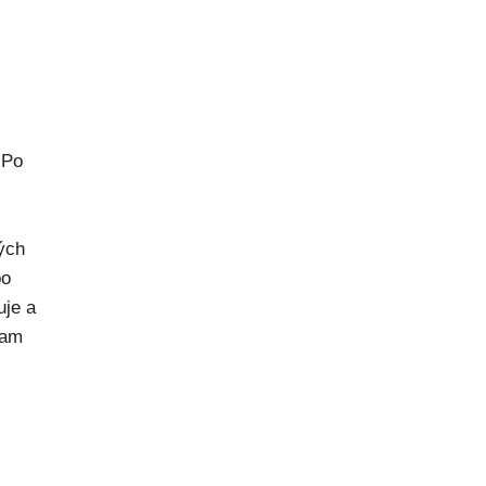
 Po
rých
po
uje a
kam