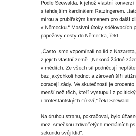
Podle Seewalda, k jehož vlastní konverzi 
s tehdejším kardinálem Ratzingerem, „tato
mírou a prubířským kamenem pro další dis
v Německu.“ Masivní útoky sdělovacích pr
papežovy cesty do Německa, řekl.
„Často jsme vzpomínali na lid z Nazareta,
z jejich vlastní země. ,Nekoná žádné zázr
v médiích. Ze všech sil podněcují nepřáte
bez jakýchkoli hodnot a zároveň šíří stížno
obracejí zády. Ve skutečnosti je procento
menší než těch, kteří vystupují z politick
i protestantských církví,“ řekl Seewald.
Na druhou stranu, pokračoval, bylo úžasné
mezi smečkou zdivočelých mediálních psů, 
sekundu svůj klid“.