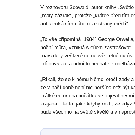
V rozhovoru Seewald, autor knihy „Světlo
„malý zázrak“, protože „krátce před tím d
antiklerikálnímu útoku ze strany médií“.
„To vše připomíná ,1984´ George Orwella, k
noční můra, vzniklá s cílem zastrašovat l
„navzdory veškerému neuvěřitelnému úsil
lidí povstalo a odmítlo nechat se obelhávat
„Říkali, že se k němu Němci otočí zády a 
že v naší době není nic horšího než být k
krátké euforii na počátku se objevil nesm
krajana.´ Je to, jako kdyby řekli, že když
bude všechno na světě skvělé a v napros