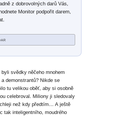
radně z dobrovolných darů Vás,
hodnete Monitor podpořit darem,
t.
DAR
e byli svědky něčeho mnohem
ů a demonstrantů? Nikde se
pilo tu velikou oběť, aby si osobně
ou celebroval. Miliony ji sledovaly
ychleji než kdy předtím… A ještě
c tak inteligentního, moudrého