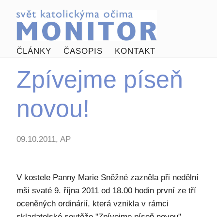
ČLÁNKY
ČASOPIS
KONTAKT
Zpívejme píseň
novou!
09.10.2011, AP
V kostele Panny Marie Sněžné zazněla při nedělní
mši svaté 9. října 2011 od 18.00 hodin první ze tří
oceněných ordinárií, která vznikla v rámci
skladatelské soutěže "Zpívejme píseň novou"