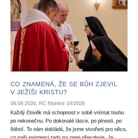
CO ZNAMENÁ, ŽE SE BŮH ZJEVIL
V JEŽÍŠI KRISTU?
06.08.2026, RC Monitor 14/2026
Každý člověk má schopnost v sobě vnímat touhu
po nekonečnu. Po dokonalé lásce, po plnosti, po
štěstí. To nám dokládá, že jsme stvořeni pro něco,
co naši existenci tady na zemi přesahuje. Je