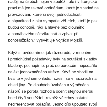
naději na úspěch nejen v soutěži, ale i v liturgické
praxi má jen takové ordinárium, které je snadné na
provozování, které si svojí jednoduchostí
a nápaditostí získá sympatie věřících, kteří je pak
budou ochotně, rádi a hlavně bez dlouhého
a namáhavého nácviku hrát a zpívat při
bohoslužbách,“ vysvětluje Vojtěch Mojžíš.
Když si uvědomíme, jak různorodé, v mnohém
i protichůdné požadavky byly na soutěžní skladby
kladeny, pochopíme, proč se porotcům nepodařilo
nalézt jednoznačného vítěze. Když se shodli na
kvalitě v jednom ohledu, rozešli se v názorech na
ohled jiný. Po dlouhých úvahách a výměnách
názorů se porota rozhodla ocenit stejnou měrou
hned čtyři soutěžící, rovněž všechny ostatní
nediferencovat pořadím. Jedno dílo upoutalo svojí