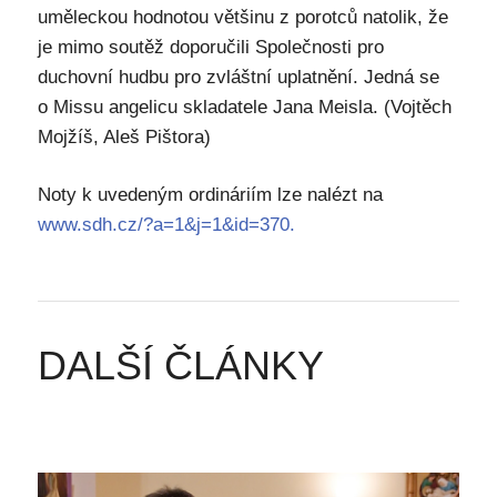
uměleckou hodnotou většinu z porotců natolik, že
je mimo soutěž doporučili Společnosti pro
duchovní hudbu pro zvláštní uplatnění. Jedná se
o Missu angelicu skladatele Jana Meisla. (Vojtěch
Mojžíš, Aleš Pištora)
Noty k uvedeným ordináriím lze nalézt na
www.sdh.cz/?a=1&j=1&id=370.
DALŠÍ ČLÁNKY