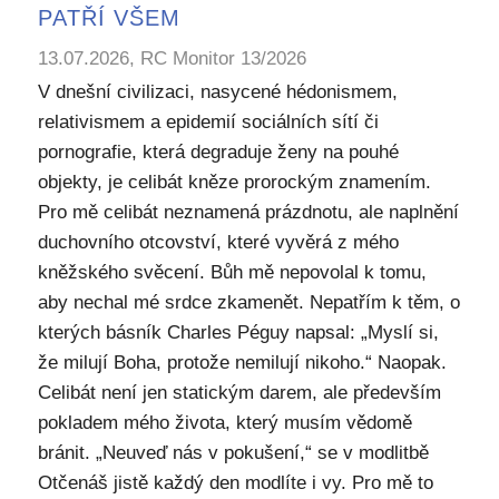
PATŘÍ VŠEM
13.07.2026, RC Monitor 13/2026
V dnešní civilizaci, nasycené hédonismem,
relativismem a epidemií sociálních sítí či
pornografie, která degraduje ženy na pouhé
objekty, je celibát kněze prorockým znamením.
Pro mě celibát neznamená prázdnotu, ale naplnění
duchovního otcovství, které vyvěrá z mého
kněžského svěcení. Bůh mě nepovolal k tomu,
aby nechal mé srdce zkamenět. Nepatřím k těm, o
kterých básník Charles Péguy napsal: „Myslí si,
že milují Boha, protože nemilují nikoho.“ Naopak.
Celibát není jen statickým darem, ale především
pokladem mého života, který musím vědomě
bránit. „Neuveď nás v pokušení,“ se v modlitbě
Otčenáš jistě každý den modlíte i vy. Pro mě to