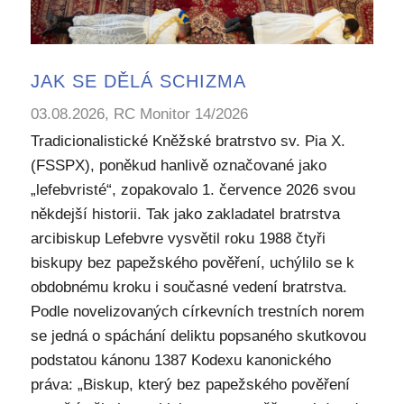
JAK SE DĚLÁ SCHIZMA
03.08.2026, RC Monitor 14/2026
Tradicionalistické Kněžské bratrstvo sv. Pia X.
(FSSPX), poněkud hanlivě označované jako
„lefebvristé“, zopakovalo 1. července 2026 svou
někdejší historii. Tak jako zakladatel bratrstva
arcibiskup Lefebvre vysvětil roku 1988 čtyři
biskupy bez papežského pověření, uchýlilo se k
obdobnému kroku i současné vedení bratrstva.
Podle novelizovaných církevních trestních norem
se jedná o spáchání deliktu popsaného skutkovou
podstatou kánonu 1387 Kodexu kanonického
práva: „Biskup, který bez papežského pověření