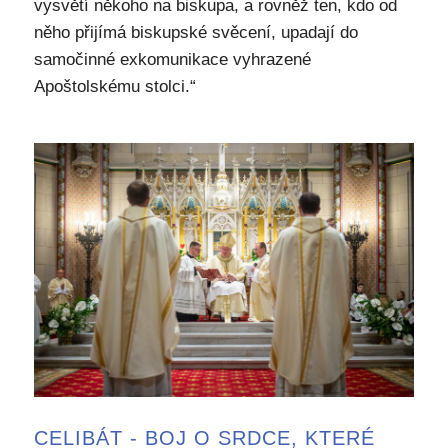
vysvětí někoho na biskupa, a rovněž ten, kdo od
něho přijímá biskupské svěcení, upadají do
samočinné exkomunikace vyhrazené
Apoštolskému stolci.“
CELIBÁT - BOJ O SRDCE, KTERÉ