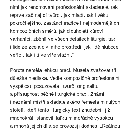
nimi jak renomovaní profesionální skladatelé, tak
teprve začínající tvůrci, jak mladí, tak i věku
pokročilejšího, zastánci tradice i nejmodernějších
kompozičních směrů, jak dlouholetí kůroví
varhaníci, zběhlí ve všech detailech liturgie, tak
i lidé ze zcela civilního prostředí, jak lidé hluboce
věřící, tak i ti ve víře vlažní.“
Porota neměla lehkou práci. Musela zvažovat tři
důležitá hlediska. Vedle kompozičně profesionální
vyspělosti posuzovala i tvůrčí originalitu
a přístupnost běžné liturgické praxi. Známí
i neznámí mistři skladatelského řemesla minulých
století, kteří tento liturgický text zhudebnili již
mnohokrát, stanovili laťku mimořádně vysokou
a mnohá jejich díla se provozují dodnes. „Reálnou