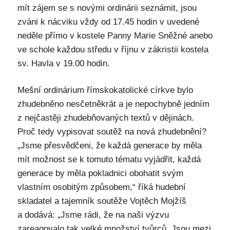
mít zájem se s novými ordinárii seznámit, jsou
zváni k nácviku vždy od 17.45 hodin v uvedené
neděle přímo v kostele Panny Marie Sněžné anebo
ve schole každou středu v říjnu v zákristii kostela
sv. Havla v 19.00 hodin.
Mešní ordinárium římskokatolické církve bylo
zhudebněno nesčetněkrát a je nepochybně jedním
z nejčastěji zhudebňovaných textů v dějinách.
Proč tedy vypisovat soutěž na nová zhudebnění?
„Jsme přesvědčeni, že každá generace by měla
mít možnost se k tomuto tématu vyjádřit, každá
generace by měla pokladnici obohatit svým
vlastním osobitým způsobem,“ říká hudební
skladatel a tajemník soutěže Vojtěch Mojžíš
a dodává: „Jsme rádi, že na naši výzvu
zareagovalo tak velké množství tvůrců. Jsou mezi