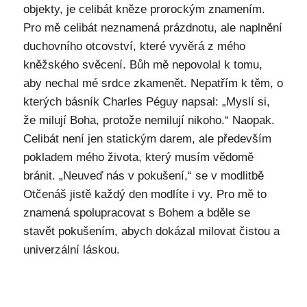
objekty, je celibát kněze prorockým znamením.
Pro mě celibát neznamená prázdnotu, ale naplnění
duchovního otcovství, které vyvěrá z mého
kněžského svěcení. Bůh mě nepovolal k tomu,
aby nechal mé srdce zkamenět. Nepatřím k těm, o
kterých básník Charles Péguy napsal: „Myslí si,
že milují Boha, protože nemilují nikoho.“ Naopak.
Celibát není jen statickým darem, ale především
pokladem mého života, který musím vědomě
bránit. „Neuveď nás v pokušení,“ se v modlitbě
Otčenáš jistě každý den modlíte i vy. Pro mě to
znamená spolupracovat s Bohem a bděle se
stavět pokušením, abych dokázal milovat čistou a
univerzální láskou.