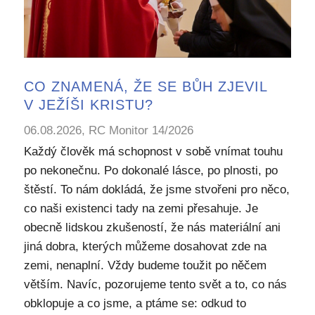
CO ZNAMENÁ, ŽE SE BŮH ZJEVIL
V JEŽÍŠI KRISTU?
06.08.2026, RC Monitor 14/2026
Každý člověk má schopnost v sobě vnímat touhu
po nekonečnu. Po dokonalé lásce, po plnosti, po
štěstí. To nám dokládá, že jsme stvořeni pro něco,
co naši existenci tady na zemi přesahuje. Je
obecně lidskou zkušeností, že nás materiální ani
jiná dobra, kterých můžeme dosahovat zde na
zemi, nenaplní. Vždy budeme toužit po něčem
větším. Navíc, pozorujeme tento svět a to, co nás
obklopuje a co jsme, a ptáme se: odkud to