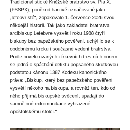
Tradicionalistické Kněžské bratrstvo sv. Pia X.
(FSSPX), poněkud hanlivě označované jako
„lefebvristé“, zopakovalo 1. července 2026 svou
někdejší historii. Tak jako zakladatel bratrstva
arcibiskup Lefebvre vysvětil roku 1988 čtyři
biskupy bez papežského pověření, uchýlilo se k
obdobnému kroku i současné vedení bratrstva.
Podle novelizovaných církevních trestních norem
se jedná o spáchání deliktu popsaného skutkovou
podstatou kánonu 1387 Kodexu kanonického
práva: „Biskup, který bez papežského pověření
vysvětí někoho na biskupa, a rovněž ten, kdo od
něho přijímá biskupské svěcení, upadají do
samočinné exkomunikace vyhrazené
Apoštolskému stolci.“