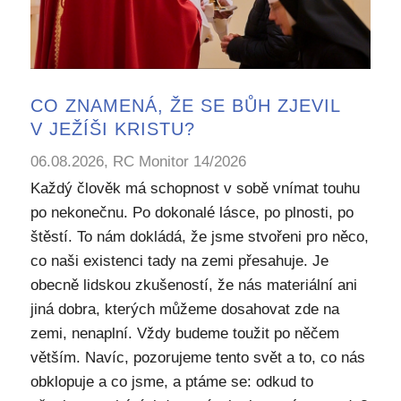
CO ZNAMENÁ, ŽE SE BŮH ZJEVIL
V JEŽÍŠI KRISTU?
06.08.2026, RC Monitor 14/2026
Každý člověk má schopnost v sobě vnímat touhu
po nekonečnu. Po dokonalé lásce, po plnosti, po
štěstí. To nám dokládá, že jsme stvořeni pro něco,
co naši existenci tady na zemi přesahuje. Je
obecně lidskou zkušeností, že nás materiální ani
jiná dobra, kterých můžeme dosahovat zde na
zemi, nenaplní. Vždy budeme toužit po něčem
větším. Navíc, pozorujeme tento svět a to, co nás
obklopuje a co jsme, a ptáme se: odkud to