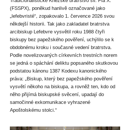
Tradicionalistické Kněžské bratrstvo sv. Pia X.
(FSSPX), poněkud hanlivě označované jako
„lefebvristé“, zopakovalo 1. července 2026 svou
někdejší historii. Tak jako zakladatel bratrstva
arcibiskup Lefebvre vysvětil roku 1988 čtyři
biskupy bez papežského pověření, uchýlilo se k
obdobnému kroku i současné vedení bratrstva.
Podle novelizovaných církevních trestních norem
se jedná o spáchání deliktu popsaného skutkovou
podstatou kánonu 1387 Kodexu kanonického
práva: „Biskup, který bez papežského pověření
vysvětí někoho na biskupa, a rovněž ten, kdo od
něho přijímá biskupské svěcení, upadají do
samočinné exkomunikace vyhrazené
Apoštolskému stolci.“