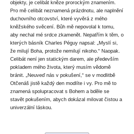
objekty, je celibát kněze prorockým znamením.
Pro mě celibát neznamená prázdnotu, ale naplnění
duchovního otcovství, které vyvěrá z mého
kněžského svěcení. Bůh mě nepovolal k tomu,
aby nechal mé srdce zkamenět. Nepatřím k těm, o
kterých básník Charles Péguy napsal: „Myslí si,
že milují Boha, protože nemilují nikoho.“ Naopak.
Celibát není jen statickým darem, ale především
pokladem mého života, který musím vědomě
bránit. „Neuveď nás v pokušení,“ se v modlitbě
Otčenáš jistě každý den modlíte i vy. Pro mě to
znamená spolupracovat s Bohem a bděle se
stavět pokušením, abych dokázal milovat čistou a
univerzální láskou.