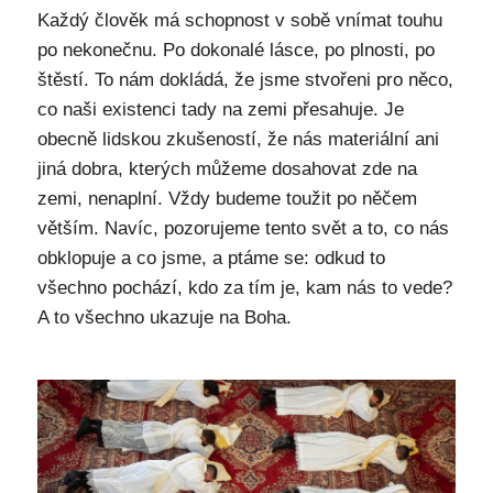
Každý člověk má schopnost v sobě vnímat touhu
po nekonečnu. Po dokonalé lásce, po plnosti, po
štěstí. To nám dokládá, že jsme stvořeni pro něco,
co naši existenci tady na zemi přesahuje. Je
obecně lidskou zkušeností, že nás materiální ani
jiná dobra, kterých můžeme dosahovat zde na
zemi, nenaplní. Vždy budeme toužit po něčem
větším. Navíc, pozorujeme tento svět a to, co nás
obklopuje a co jsme, a ptáme se: odkud to
všechno pochází, kdo za tím je, kam nás to vede?
A to všechno ukazuje na Boha.