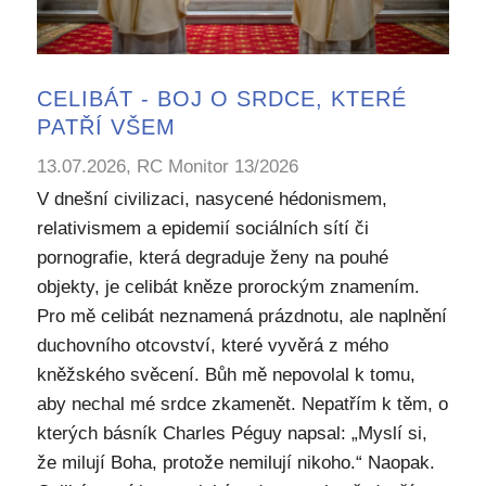
CELIBÁT - BOJ O SRDCE, KTERÉ
PATŘÍ VŠEM
13.07.2026, RC Monitor 13/2026
V dnešní civilizaci, nasycené hédonismem,
relativismem a epidemií sociálních sítí či
pornografie, která degraduje ženy na pouhé
objekty, je celibát kněze prorockým znamením.
Pro mě celibát neznamená prázdnotu, ale naplnění
duchovního otcovství, které vyvěrá z mého
kněžského svěcení. Bůh mě nepovolal k tomu,
aby nechal mé srdce zkamenět. Nepatřím k těm, o
kterých básník Charles Péguy napsal: „Myslí si,
že milují Boha, protože nemilují nikoho.“ Naopak.