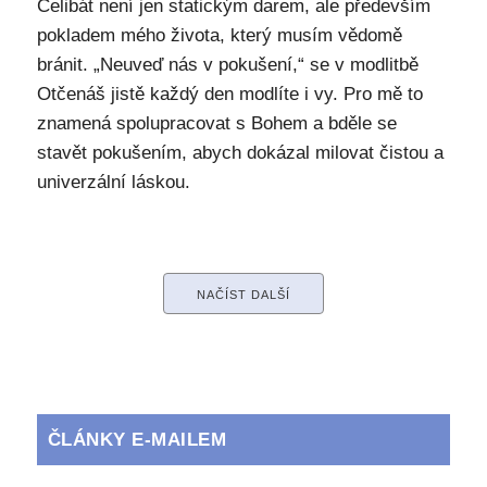
Celibát není jen statickým darem, ale především
pokladem mého života, který musím vědomě
bránit. „Neuveď nás v pokušení,“ se v modlitbě
Otčenáš jistě každý den modlíte i vy. Pro mě to
znamená spolupracovat s Bohem a bděle se
stavět pokušením, abych dokázal milovat čistou a
univerzální láskou.
NAČÍST DALŠÍ
ČLÁNKY E-MAILEM