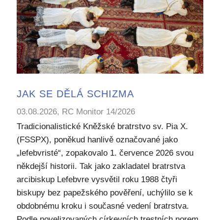
JAK SE DĚLÁ SCHIZMA
03.08.2026, RC Monitor 14/2026
Tradicionalistické Kněžské bratrstvo sv. Pia X.
(FSSPX), poněkud hanlivě označované jako
„lefebvristé“, zopakovalo 1. července 2026 svou
někdejší historii. Tak jako zakladatel bratrstva
arcibiskup Lefebvre vysvětil roku 1988 čtyři
biskupy bez papežského pověření, uchýlilo se k
obdobnému kroku i současné vedení bratrstva.
Podle novelizovaných církevních trestních norem