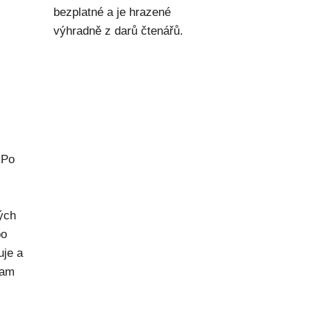
bezplatné a je hrazené
výhradně z darů čtenářů.
 Po
rých
po
uje a
kam