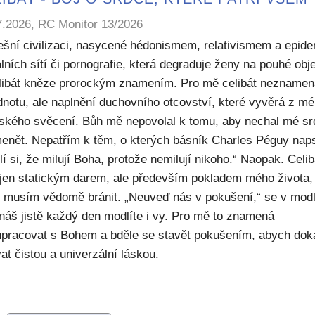
7.2026, RC Monitor 13/2026
ešní civilizaci, nasycené hédonismem, relativismem a epide
lních sítí či pornografie, která degraduje ženy na pouhé obje
elibát kněze prorockým znamením. Pro mě celibát nezname
dnotu, ale naplnění duchovního otcovství, které vyvěrá z m
ského svěcení. Bůh mě nepovolal k tomu, aby nechal mé sr
enět. Nepatřím k těm, o kterých básník Charles Péguy naps
í si, že milují Boha, protože nemilují nikoho.“ Naopak. Celib
 jen statickým darem, ale především pokladem mého života,
ý musím vědomě bránit. „Neuveď nás v pokušení,“ se v modl
náš jistě každý den modlíte i vy. Pro mě to znamená
upracovat s Bohem a bděle se stavět pokušením, abych dok
at čistou a univerzální láskou.