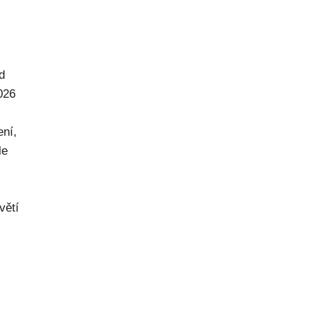
d
026
ení,
le
větí