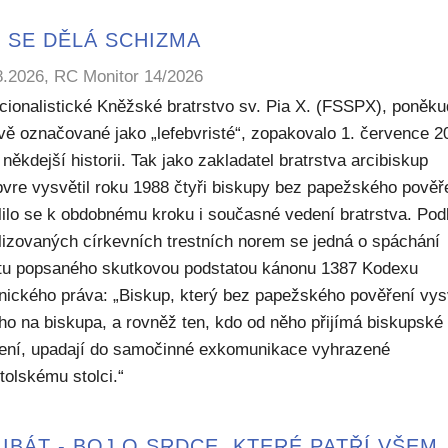
 SE DĚLÁ SCHIZMA
8.2026, RC Monitor 14/2026
icionalistické Kněžské bratrstvo sv. Pia X. (FSSPX), poněku
ivě označované jako „lefebvristé“, zopakovalo 1. července 2
někdejší historii. Tak jako zakladatel bratrstva arcibiskup
bvre vysvětil roku 1988 čtyři biskupy bez papežského pověř
lilo se k obdobnému kroku i současné vedení bratrstva. Pod
lizovaných církevních trestních norem se jedná o spáchání
ktu popsaného skutkovou podstatou kánonu 1387 Kodexu
nického práva: „Biskup, který bez papežského pověření vys
ho na biskupa, a rovněž ten, kdo od něho přijímá biskupské
ení, upadají do samočinné exkomunikace vyhrazené
tolskému stolci.“
IBÁT - BOJ O SRDCE, KTERÉ PATŘÍ VŠEM