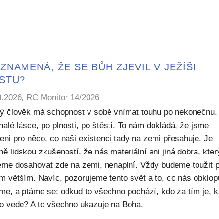
ZNAMENÁ, ŽE SE BŮH ZJEVIL V JEŽÍŠI
ISTU?
8.2026, RC Monitor 14/2026
ý člověk má schopnost v sobě vnímat touhu po nekonečnu.
alé lásce, po plnosti, po štěstí. To nám dokládá, že jsme
eni pro něco, co naši existenci tady na zemi přesahuje. Je
ě lidskou zkušeností, že nás materiální ani jiná dobra, kte
me dosahovat zde na zemi, nenaplní. Vždy budeme toužit 
m větším. Navíc, pozorujeme tento svět a to, co nás obklop
sme, a ptáme se: odkud to všechno pochází, kdo za tím je, 
to vede? A to všechno ukazuje na Boha.