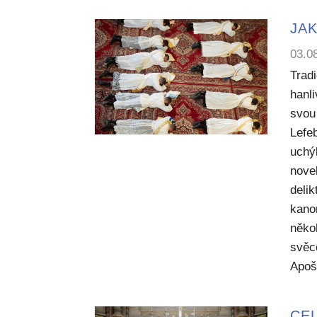
JAK
03.0
Trad
hanl
svou 
Lefe
uchý
nove
deli
kano
něko
svěc
Apoš
CEL