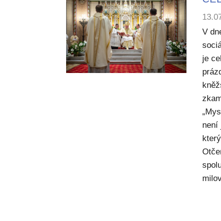
13.0
V dn
sociá
je c
práz
kněž
zkam
„Mysl
není
kter
Otče
spol
milov