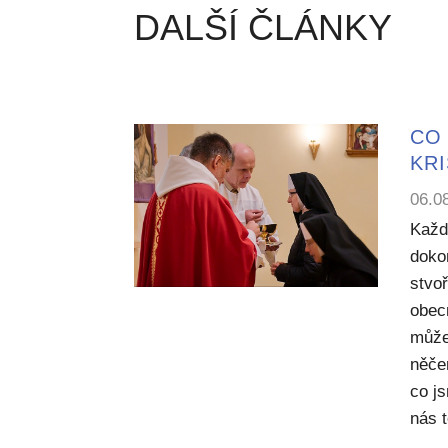
DALŠÍ ČLÁNKY
CO 
KR
06.0
Každ
dokon
stvoř
obecn
může
něče
co j
nás 