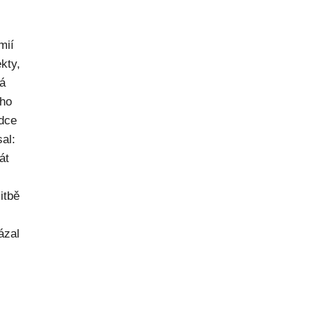
mií
kty,
ná
ého
dce
al:
át
itbě
ázal