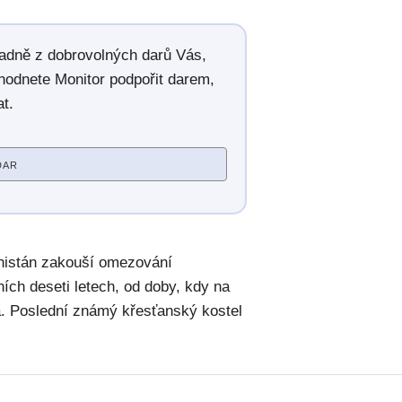
radně z dobrovolných darů Vás,
hodnete Monitor podpořit darem,
t.
DAR
hánistán zakouší omezování
ch deseti letech, od doby, kdy na
. Poslední známý křesťanský kostel