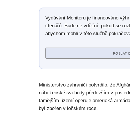
Vydávání Monitoru je financováno výh
čtenářů. Budeme vděční, pokud se roz
abychom mohli v této službě pokračova
POSLAT 
Ministerstvo zahraničí potvrdilo, že Afg
náboženské svobody především v poslední
tamějším území operuje americká armáda
byl zbořen v loňském roce.