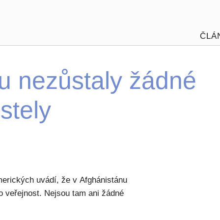
ČLÁ
u nezůstaly žádné
stely
merických uvádí, že v Afghánistánu
o veřejnost. Nejsou tam ani žádné