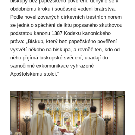
biskupy bez papežského pověření, uchýlilo se k
obdobnému kroku i současné vedení bratrstva.
Podle novelizovaných církevních trestních norem
se jedná o spáchání deliktu popsaného skutkovou
podstatou kánonu 1387 Kodexu kanonického
práva: „Biskup, který bez papežského pověření
vysvětí někoho na biskupa, a rovněž ten, kdo od
něho přijímá biskupské svěcení, upadají do
samočinné exkomunikace vyhrazené
Apoštolskému stolci.“