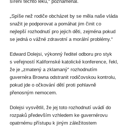
šíření těchto léků,“ poznamenal.
„Spíše než rodiče obcházet by se měla naše vláda
snažit je podporovat a pomáhat jim činit co
nejlepší rozhodnutí pro jejich děti, zejména pokud
se jedná o vážné zdravotní a morální problémy.“
Edward Dolejsi, výkonný ředitel odboru pro styk
s veřejností Kalifornské katolické konference, řekl,
že je „zmatený a zklamaný“ rozhodnutím
guvernéra Browna odstranit rodičovskou kontrolu,
pokud jde o očkování dětí proti pohlavně
přenosným nemocem.
Dolejsi vysvětlil, že jej toto rozhodnutí uvádí do
rozpaků především vzhledem ke guvernérovu
opatrnému přístupu k jiným záležitostem