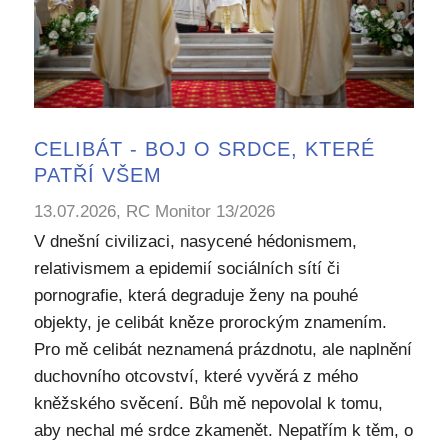
CELIBÁT - BOJ O SRDCE, KTERÉ
PATŘÍ VŠEM
13.07.2026, RC Monitor 13/2026
V dnešní civilizaci, nasycené hédonismem,
relativismem a epidemií sociálních sítí či
pornografie, která degraduje ženy na pouhé
objekty, je celibát kněze prorockým znamením.
Pro mě celibát neznamená prázdnotu, ale naplnění
duchovního otcovství, které vyvěrá z mého
kněžského svěcení. Bůh mě nepovolal k tomu,
aby nechal mé srdce zkamenět. Nepatřím k těm, o