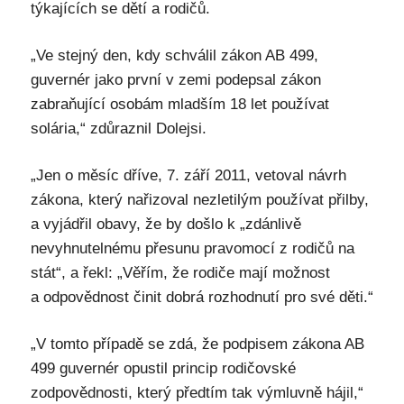
týkajících se dětí a rodičů.
„Ve stejný den, kdy schválil zákon AB 499,
guvernér jako první v zemi podepsal zákon
zabraňující osobám mladším 18 let používat
solária,“ zdůraznil Dolejsi.
„Jen o měsíc dříve, 7. září 2011, vetoval návrh
zákona, který nařizoval nezletilým používat přilby,
a vyjádřil obavy, že by došlo k „zdánlivě
nevyhnutelnému přesunu pravomocí z rodičů na
stát“, a řekl: „Věřím, že rodiče mají možnost
a odpovědnost činit dobrá rozhodnutí pro své děti.“
„V tomto případě se zdá, že podpisem zákona AB
499 guvernér opustil princip rodičovské
zodpovědnosti, který předtím tak výmluvně hájil,“