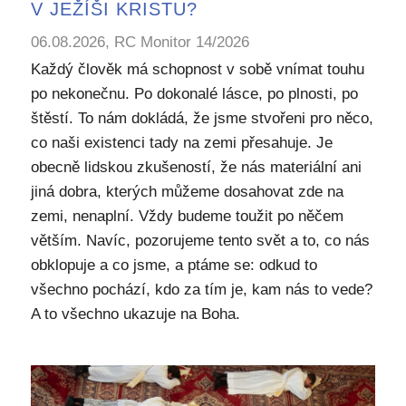
V JEŽÍŠI KRISTU?
06.08.2026, RC Monitor 14/2026
Každý člověk má schopnost v sobě vnímat touhu
po nekonečnu. Po dokonalé lásce, po plnosti, po
štěstí. To nám dokládá, že jsme stvořeni pro něco,
co naši existenci tady na zemi přesahuje. Je
obecně lidskou zkušeností, že nás materiální ani
jiná dobra, kterých můžeme dosahovat zde na
zemi, nenaplní. Vždy budeme toužit po něčem
větším. Navíc, pozorujeme tento svět a to, co nás
obklopuje a co jsme, a ptáme se: odkud to
všechno pochází, kdo za tím je, kam nás to vede?
A to všechno ukazuje na Boha.