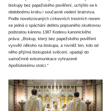
biskupy bez papežského pověření, uchýlilo se k
obdobnému kroku i současné vedení bratrstva.
Podle novelizovaných církevních trestních norem
se jedná o spáchání deliktu popsaného skutkovou
podstatou kánonu 1387 Kodexu kanonického
práva: „Biskup, který bez papežského pověření
vysvětí někoho na biskupa, a rovněž ten, kdo od
něho přijímá biskupské svěcení, upadají do
samočinné exkomunikace vyhrazené
Apoštolskému stolci.“