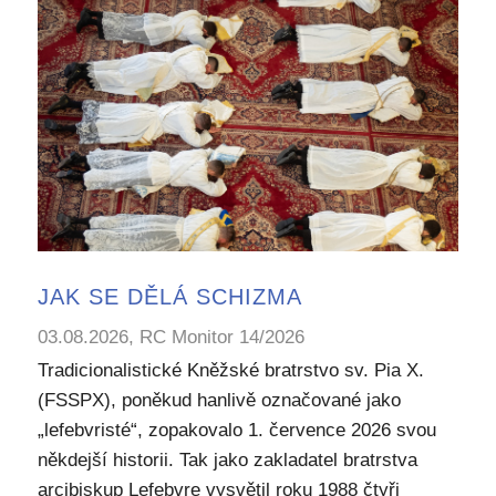
JAK SE DĚLÁ SCHIZMA
03.08.2026, RC Monitor 14/2026
Tradicionalistické Kněžské bratrstvo sv. Pia X.
(FSSPX), poněkud hanlivě označované jako
„lefebvristé“, zopakovalo 1. července 2026 svou
někdejší historii. Tak jako zakladatel bratrstva
arcibiskup Lefebvre vysvětil roku 1988 čtyři