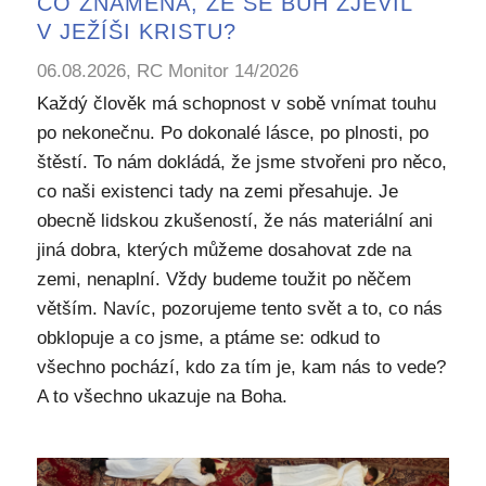
CO ZNAMENÁ, ŽE SE BŮH ZJEVIL
V JEŽÍŠI KRISTU?
06.08.2026, RC Monitor 14/2026
Každý člověk má schopnost v sobě vnímat touhu
po nekonečnu. Po dokonalé lásce, po plnosti, po
štěstí. To nám dokládá, že jsme stvořeni pro něco,
co naši existenci tady na zemi přesahuje. Je
obecně lidskou zkušeností, že nás materiální ani
jiná dobra, kterých můžeme dosahovat zde na
zemi, nenaplní. Vždy budeme toužit po něčem
větším. Navíc, pozorujeme tento svět a to, co nás
obklopuje a co jsme, a ptáme se: odkud to
všechno pochází, kdo za tím je, kam nás to vede?
A to všechno ukazuje na Boha.