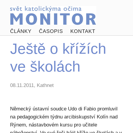
ČLÁNKY
ČASOPIS
KONTAKT
Ještě o křížích
ve školách
08.11.2011, Kathnet
Německý ústavní soudce Udo di Fabio promluvil
na pedagogickém týdnu arcibiskupství Kolín nad
Rýnem, nástavbovém kursu pro učitele
náboženství. Ve své řeči hájil kříže ve školách a v