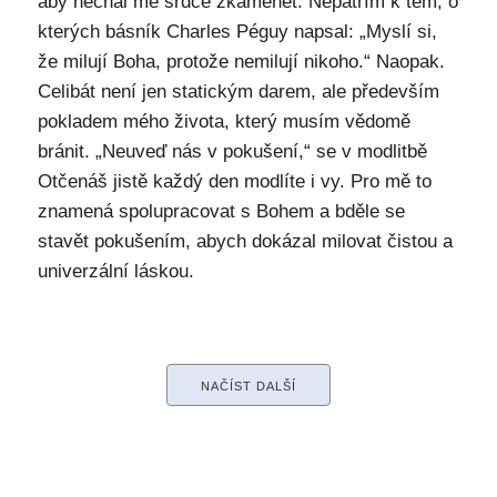
aby nechal mé srdce zkamenět. Nepatřím k těm, o
kterých básník Charles Péguy napsal: „Myslí si,
že milují Boha, protože nemilují nikoho.“ Naopak.
Celibát není jen statickým darem, ale především
pokladem mého života, který musím vědomě
bránit. „Neuveď nás v pokušení,“ se v modlitbě
Otčenáš jistě každý den modlíte i vy. Pro mě to
znamená spolupracovat s Bohem a bděle se
stavět pokušením, abych dokázal milovat čistou a
univerzální láskou.
NAČÍST DALŠÍ