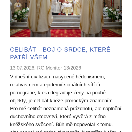
CELIBÁT - BOJ O SRDCE, KTERÉ
PATŘÍ VŠEM
13.07.2026, RC Monitor 13/2026
V dnešní civilizaci, nasycené hédonismem,
relativismem a epidemií sociálních sítí či
pornografie, která degraduje ženy na pouhé
objekty, je celibát kněze prorockým znamením.
Pro mě celibát neznamená prázdnotu, ale naplnění
duchovního otcovství, které vyvěrá z mého
kněžského svěcení. Bůh mě nepovolal k tomu,