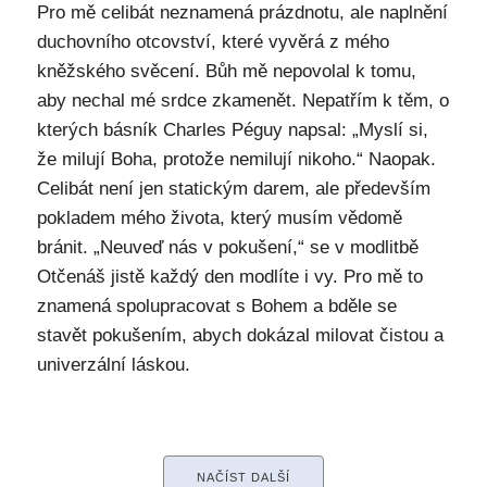
Pro mě celibát neznamená prázdnotu, ale naplnění
duchovního otcovství, které vyvěrá z mého
kněžského svěcení. Bůh mě nepovolal k tomu,
aby nechal mé srdce zkamenět. Nepatřím k těm, o
kterých básník Charles Péguy napsal: „Myslí si,
že milují Boha, protože nemilují nikoho.“ Naopak.
Celibát není jen statickým darem, ale především
pokladem mého života, který musím vědomě
bránit. „Neuveď nás v pokušení,“ se v modlitbě
Otčenáš jistě každý den modlíte i vy. Pro mě to
znamená spolupracovat s Bohem a bděle se
stavět pokušením, abych dokázal milovat čistou a
univerzální láskou.
NAČÍST DALŠÍ