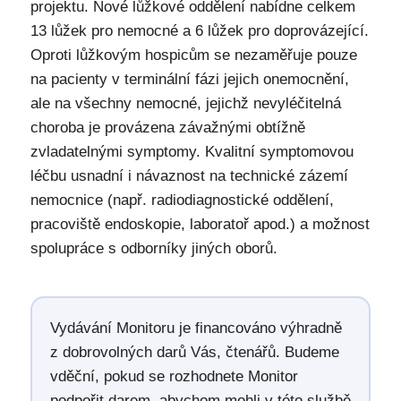
projektu. Nové lůžkové oddělení nabídne celkem
13 lůžek pro nemocné a 6 lůžek pro doprovázející.
Oproti lůžkovým hospicům se nezaměřuje pouze
na pacienty v terminální fázi jejich onemocnění,
ale na všechny nemocné, jejichž nevyléčitelná
choroba je provázena závažnými obtížně
zvladatelnými symptomy. Kvalitní symptomovou
léčbu usnadní i návaznost na technické zázemí
nemocnice (např. radiodiagnostické oddělení,
pracoviště endoskopie, laboratoř apod.) a možnost
spolupráce s odborníky jiných oborů.
Vydávání Monitoru je financováno výhradně
z dobrovolných darů Vás, čtenářů. Budeme
vděční, pokud se rozhodnete Monitor
podpořit darem, abychom mohli v této službě