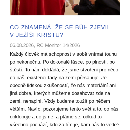
CO ZNAMENÁ, ŽE SE BŮH ZJEVIL
V JEŽÍŠI KRISTU?
06.08.2026, RC Monitor 14/2026
Každý člověk má schopnost v sobě vnímat touhu
po nekonečnu. Po dokonalé lásce, po plnosti, po
štěstí. To nám dokládá, že jsme stvořeni pro něco,
co naši existenci tady na zemi přesahuje. Je
obecně lidskou zkušeností, že nás materiální ani
jiná dobra, kterých můžeme dosahovat zde na
zemi, nenaplní. Vždy budeme toužit po něčem
větším. Navíc, pozorujeme tento svět a to, co nás
obklopuje a co jsme, a ptáme se: odkud to
všechno pochází, kdo za tím je, kam nás to vede?