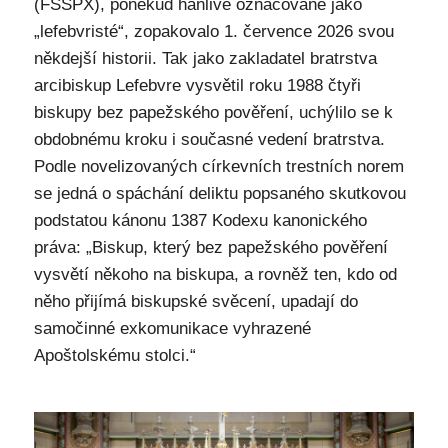
(FSSPX), poněkud hanlivě označované jako
„lefebvristé“, zopakovalo 1. července 2026 svou
někdejší historii. Tak jako zakladatel bratrstva
arcibiskup Lefebvre vysvětil roku 1988 čtyři
biskupy bez papežského pověření, uchýlilo se k
obdobnému kroku i současné vedení bratrstva.
Podle novelizovaných církevních trestních norem
se jedná o spáchání deliktu popsaného skutkovou
podstatou kánonu 1387 Kodexu kanonického
práva: „Biskup, který bez papežského pověření
vysvětí někoho na biskupa, a rovněž ten, kdo od
něho přijímá biskupské svěcení, upadají do
samočinné exkomunikace vyhrazené
Apoštolskému stolci.“