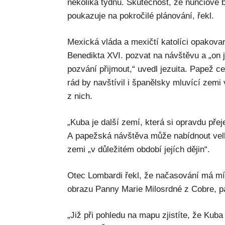
několika týdnů. Skutečnost, že nunciové b
poukazuje na pokročilé plánování, řekl.
Mexická vláda a mexičtí katolíci opakovan
Benedikta XVI. pozvat na návštěvu a „on 
pozvání přijmout,“ uvedl jezuita. Papež ce
rád by navštívil i španělsky mluvící zemi 
z nich.
„Kuba je další zemí, která si opravdu přej
A papežská návštěva může nabídnout velk
zemi „v důležitém období jejích dějin“.
Otec Lombardi řekl, že načasování má mít
obrazu Panny Marie Milosrdné z Cobre, p
„Již při pohledu na mapu zjistíte, že Kub