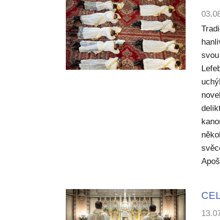
03.0
Trad
hanl
svou 
Lefe
uchý
nove
deli
kano
něko
svěc
Apoš
CEL
13.0