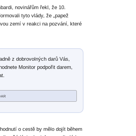
bardi, novinářům řekl, že 10.
ormovali tyto vlády, že „papež
dvou zemí v reakci na pozvání, které
radně z dobrovolných darů Vás,
hodnete Monitor podpořit darem,
t.
DAR
zhodnutí o cestě by mělo dojít během