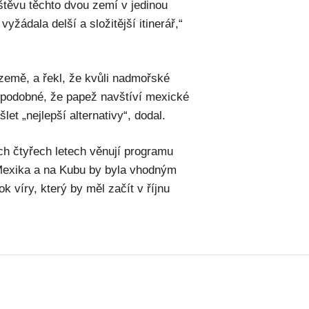
štěvu těchto dvou zemí v jedinou
yžádala delší a složitější itinerář,“
í země, a řekl, že kvůli nadmořské
děpodobné, že papež navštíví mexické
et „nejlepší alternativy“, dodal.
ch čtyřech letech věnují programu
Mexika a na Kubu by byla vhodným
k víry, který by měl začít v říjnu