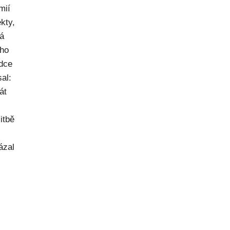
mií
kty,
ná
ého
dce
al:
át
itbě
ázal