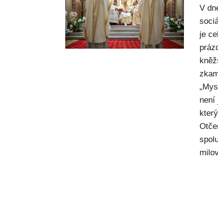
V dn
sociá
je c
práz
kněž
zkam
„Mysl
není
kter
Otče
spol
milov