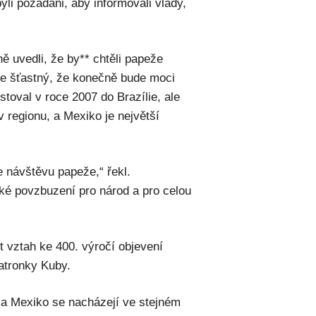
yli požádáni, aby informovali vlády,
ě uvedli, že by** chtěli papeže
je šťastný, že konečně bude moci
stoval v roce 2007 do Brazílie, ale
v regionu, a Mexiko je největší
e návštěvu papeže,“ řekl.
é povzbuzení pro národ a pro celou
 vztah ke 400. výročí objevení
atronky Kuby.
a a Mexiko se nacházejí ve stejném