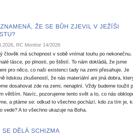
ZNAMENÁ, ŽE SE BŮH ZJEVIL V JEŽÍŠI
ISTU?
8.2026, RC Monitor 14/2026
ý člověk má schopnost v sobě vnímat touhu po nekonečnu.
alé lásce, po plnosti, po štěstí. To nám dokládá, že jsme
eni pro něco, co naši existenci tady na zemi přesahuje. Je
ě lidskou zkušeností, že nás materiální ani jiná dobra, kte
me dosahovat zde na zemi, nenaplní. Vždy budeme toužit 
m větším. Navíc, pozorujeme tento svět a to, co nás obklop
sme, a ptáme se: odkud to všechno pochází, kdo za tím je, 
to vede? A to všechno ukazuje na Boha.
 SE DĚLÁ SCHIZMA