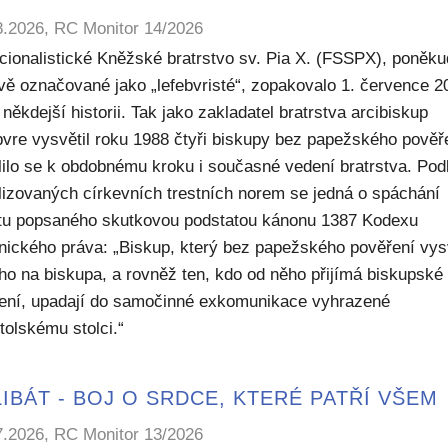
8.2026, RC Monitor 14/2026
icionalistické Kněžské bratrstvo sv. Pia X. (FSSPX), poněku
ivě označované jako „lefebvristé“, zopakovalo 1. července 2
někdejší historii. Tak jako zakladatel bratrstva arcibiskup
bvre vysvětil roku 1988 čtyři biskupy bez papežského pověř
lilo se k obdobnému kroku i současné vedení bratrstva. Pod
lizovaných církevních trestních norem se jedná o spáchání
ktu popsaného skutkovou podstatou kánonu 1387 Kodexu
nického práva: „Biskup, který bez papežského pověření vys
ho na biskupa, a rovněž ten, kdo od něho přijímá biskupské
ení, upadají do samočinné exkomunikace vyhrazené
tolskému stolci.“
IBÁT - BOJ O SRDCE, KTERÉ PATŘÍ VŠEM
7.2026, RC Monitor 13/2026