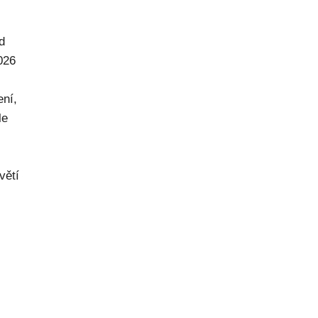
d
026
ení,
le
větí