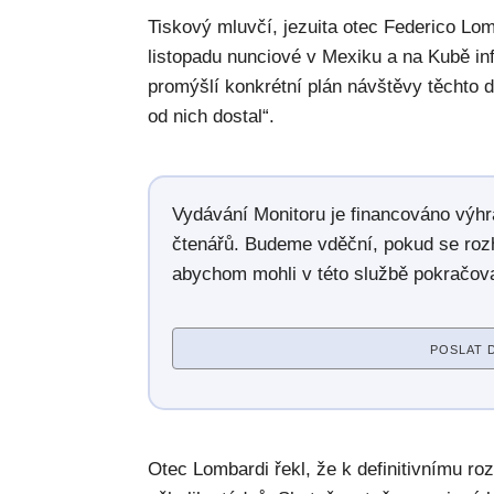
Tiskový mluvčí, jezuita otec Federico Lom
listopadu nunciové v Mexiku a na Kubě inf
promýšlí konkrétní plán návštěvy těchto 
od nich dostal“.
Vydávání Monitoru je financováno výh
čtenářů. Budeme vděční, pokud se roz
abychom mohli v této službě pokračova
POSLAT 
Otec Lombardi řekl, že k definitivnímu ro