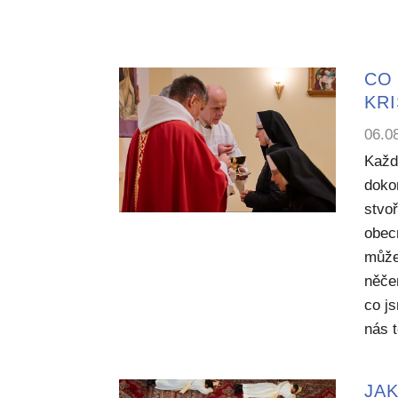
CO 
KR
06.0
Každ
dokon
stvoř
obecn
může
něče
co j
nás 
JAK