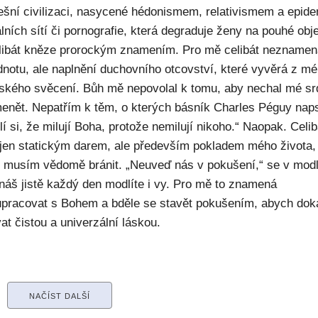
ešní civilizaci, nasycené hédonismem, relativismem a epide
lních sítí či pornografie, která degraduje ženy na pouhé obje
elibát kněze prorockým znamením. Pro mě celibát nezname
dnotu, ale naplnění duchovního otcovství, které vyvěrá z m
ského svěcení. Bůh mě nepovolal k tomu, aby nechal mé sr
enět. Nepatřím k těm, o kterých básník Charles Péguy naps
í si, že milují Boha, protože nemilují nikoho.“ Naopak. Celib
 jen statickým darem, ale především pokladem mého života,
ý musím vědomě bránit. „Neuveď nás v pokušení,“ se v modl
náš jistě každý den modlíte i vy. Pro mě to znamená
upracovat s Bohem a bděle se stavět pokušením, abych dok
at čistou a univerzální láskou.
NAČÍST DALŠÍ