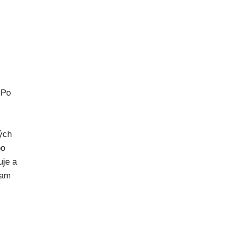
 Po
rých
po
uje a
kam