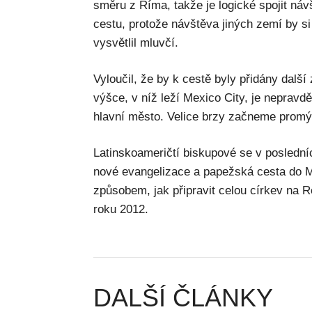
směru z Říma, takže je logické spojit náv
cestu, protože návštěva jiných zemí by si v
vysvětlil mluvčí.
Vyloučil, že by k cestě byly přidány dalš
výšce, v níž leží Mexico City, je neprav
hlavní město. Velice brzy začneme promýšl
Latinskoameričtí biskupové se v poslední
nové evangelizace a papežská cesta do 
způsobem, jak připravit celou církev na Ro
roku 2012.
DALŠÍ ČLÁNKY