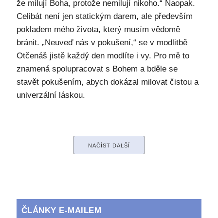
že milují Boha, protože nemilují nikoho.“ Naopak.
Celibát není jen statickým darem, ale především
pokladem mého života, který musím vědomě
bránit. „Neuveď nás v pokušení,“ se v modlitbě
Otčenáš jistě každý den modlíte i vy. Pro mě to
znamená spolupracovat s Bohem a bděle se
stavět pokušením, abych dokázal milovat čistou a
univerzální láskou.
NAČÍST DALŠÍ
ČLÁNKY E-MAILEM