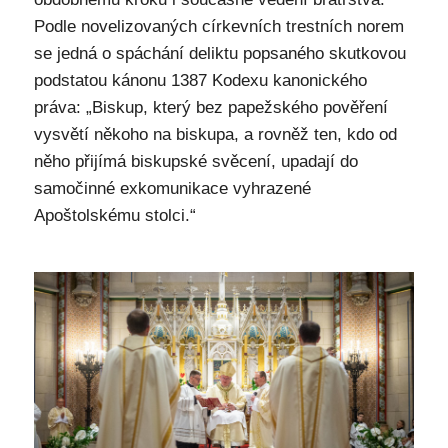
Podle novelizovaných církevních trestních norem
se jedná o spáchání deliktu popsaného skutkovou
podstatou kánonu 1387 Kodexu kanonického
práva: „Biskup, který bez papežského pověření
vysvětí někoho na biskupa, a rovněž ten, kdo od
něho přijímá biskupské svěcení, upadají do
samočinné exkomunikace vyhrazené
Apoštolskému stolci.“