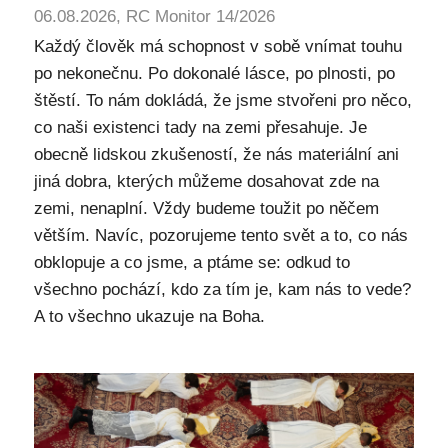
06.08.2026, RC Monitor 14/2026
Každý člověk má schopnost v sobě vnímat touhu
po nekonečnu. Po dokonalé lásce, po plnosti, po
štěstí. To nám dokládá, že jsme stvořeni pro něco,
co naši existenci tady na zemi přesahuje. Je
obecně lidskou zkušeností, že nás materiální ani
jiná dobra, kterých můžeme dosahovat zde na
zemi, nenaplní. Vždy budeme toužit po něčem
větším. Navíc, pozorujeme tento svět a to, co nás
obklopuje a co jsme, a ptáme se: odkud to
všechno pochází, kdo za tím je, kam nás to vede?
A to všechno ukazuje na Boha.