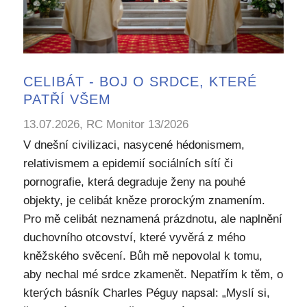
CELIBÁT - BOJ O SRDCE, KTERÉ
PATŘÍ VŠEM
13.07.2026, RC Monitor 13/2026
V dnešní civilizaci, nasycené hédonismem,
relativismem a epidemií sociálních sítí či
pornografie, která degraduje ženy na pouhé
objekty, je celibát kněze prorockým znamením.
Pro mě celibát neznamená prázdnotu, ale naplnění
duchovního otcovství, které vyvěrá z mého
kněžského svěcení. Bůh mě nepovolal k tomu,
aby nechal mé srdce zkamenět. Nepatřím k těm, o
kterých básník Charles Péguy napsal: „Myslí si,