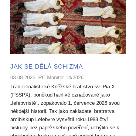
JAK SE DĚLÁ SCHIZMA
03.08.2026, RC Monitor 14/2026
Tradicionalistické Kněžské bratrstvo sv. Pia X.
(FSSPX), poněkud hanlivě označované jako
„lefebvristé“, zopakovalo 1. července 2026 svou
někdejší historii. Tak jako zakladatel bratrstva
arcibiskup Lefebvre vysvětil roku 1988 čtyři
biskupy bez papežského pověření, uchýlilo se k
obdobnému kroku i současné vedení bratrstva.