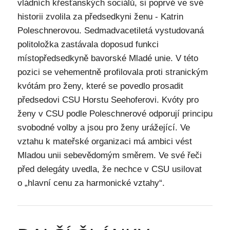
vládních křesťanských sociálů, si poprvé ve své
historii zvolila za předsedkyni ženu - Katrin
Poleschnerovou. Sedmadvacetiletá vystudovaná
politoložka zastávala doposud funkci
místopředsedkyně bavorské Mladé unie. V této
pozici se vehementně profilovala proti stranickým
kvótám pro ženy, které se povedlo prosadit
předsedovi CSU Horstu Seehoferovi. Kvóty pro
ženy v CSU podle Poleschnerové odporují principu
svobodné volby a jsou pro ženy urážející. Ve
vztahu k mateřské organizaci má ambici vést
Mladou unii sebevědomým směrem. Ve své řeči
před delegáty uvedla, že nechce v CSU usilovat
o „hlavní cenu za harmonické vztahy“.