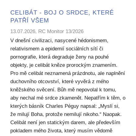
CELIBÁT - BOJ O SRDCE, KTERÉ
PATŘÍ VŠEM
13.07.2026, RC Monitor 13/2026
V dnešní civilizaci, nasycené hédonismem,
relativismem a epidemií sociálních sítí či
pornografie, která degraduje ženy na pouhé
objekty, je celibát kněze prorockým znamením.
Pro mě celibát neznamená prázdnotu, ale naplnění
duchovního otcovství, které vyvěrá z mého
kněžského svěcení. Bůh mě nepovolal k tomu,
aby nechal mé srdce zkamenět. Nepatřím k těm, o
kterých básník Charles Péguy napsal: „Myslí si,
že milují Boha, protože nemilují nikoho.“ Naopak.
Celibát není jen statickým darem, ale především
pokladem mého života, který musím vědomě