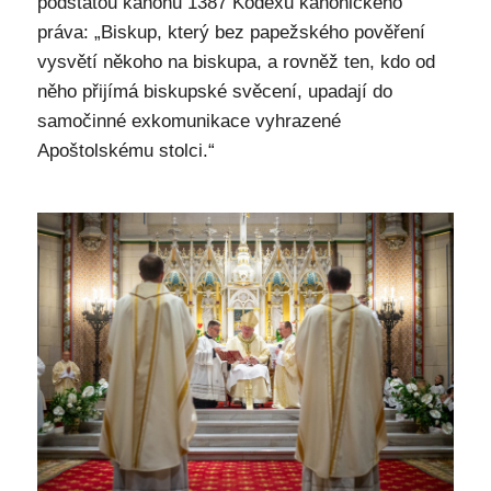
podstatou kánonu 1387 Kodexu kanonického
práva: „Biskup, který bez papežského pověření
vysvětí někoho na biskupa, a rovněž ten, kdo od
něho přijímá biskupské svěcení, upadají do
samočinné exkomunikace vyhrazené
Apoštolskému stolci.“