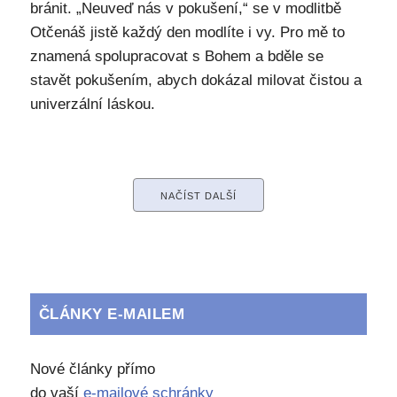
bránit. „Neuveď nás v pokušení,“ se v modlitbě
Otčenáš jistě každý den modlíte i vy. Pro mě to
znamená spolupracovat s Bohem a bděle se
stavět pokušením, abych dokázal milovat čistou a
univerzální láskou.
NAČÍST DALŠÍ
ČLÁNKY E-MAILEM
Nové články přímo
do vaší
e-mailové schránky