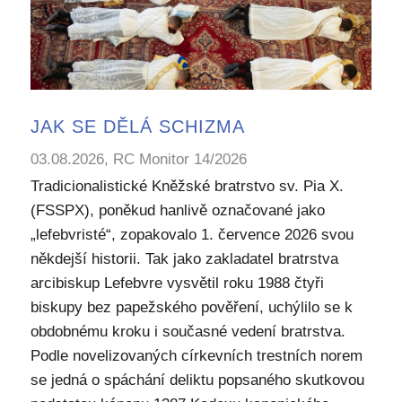
JAK SE DĚLÁ SCHIZMA
03.08.2026, RC Monitor 14/2026
Tradicionalistické Kněžské bratrstvo sv. Pia X.
(FSSPX), poněkud hanlivě označované jako
„lefebvristé“, zopakovalo 1. července 2026 svou
někdejší historii. Tak jako zakladatel bratrstva
arcibiskup Lefebvre vysvětil roku 1988 čtyři
biskupy bez papežského pověření, uchýlilo se k
obdobnému kroku i současné vedení bratrstva.
Podle novelizovaných církevních trestních norem
se jedná o spáchání deliktu popsaného skutkovou