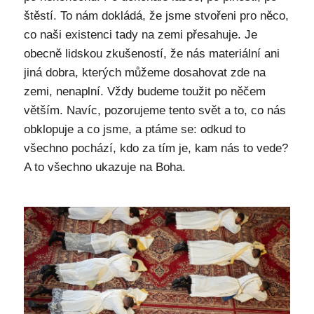
štěstí. To nám dokládá, že jsme stvořeni pro něco,
co naši existenci tady na zemi přesahuje. Je
obecně lidskou zkušeností, že nás materiální ani
jiná dobra, kterých můžeme dosahovat zde na
zemi, nenaplní. Vždy budeme toužit po něčem
větším. Navíc, pozorujeme tento svět a to, co nás
obklopuje a co jsme, a ptáme se: odkud to
všechno pochází, kdo za tím je, kam nás to vede?
A to všechno ukazuje na Boha.