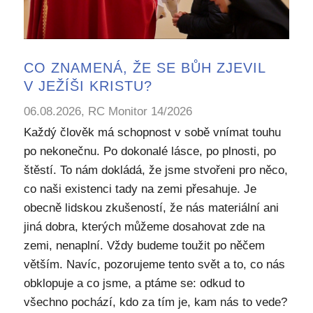
CO ZNAMENÁ, ŽE SE BŮH ZJEVIL
V JEŽÍŠI KRISTU?
06.08.2026, RC Monitor 14/2026
Každý člověk má schopnost v sobě vnímat touhu
po nekonečnu. Po dokonalé lásce, po plnosti, po
štěstí. To nám dokládá, že jsme stvořeni pro něco,
co naši existenci tady na zemi přesahuje. Je
obecně lidskou zkušeností, že nás materiální ani
jiná dobra, kterých můžeme dosahovat zde na
zemi, nenaplní. Vždy budeme toužit po něčem
větším. Navíc, pozorujeme tento svět a to, co nás
obklopuje a co jsme, a ptáme se: odkud to
všechno pochází, kdo za tím je, kam nás to vede?