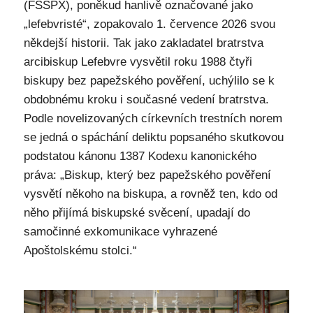
(FSSPX), poněkud hanlivě označované jako
„lefebvristé“, zopakovalo 1. července 2026 svou
někdejší historii. Tak jako zakladatel bratrstva
arcibiskup Lefebvre vysvětil roku 1988 čtyři
biskupy bez papežského pověření, uchýlilo se k
obdobnému kroku i současné vedení bratrstva.
Podle novelizovaných církevních trestních norem
se jedná o spáchání deliktu popsaného skutkovou
podstatou kánonu 1387 Kodexu kanonického
práva: „Biskup, který bez papežského pověření
vysvětí někoho na biskupa, a rovněž ten, kdo od
něho přijímá biskupské svěcení, upadají do
samočinné exkomunikace vyhrazené
Apoštolskému stolci.“