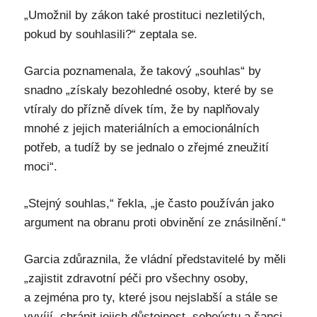
„Umožnil by zákon také prostituci nezletilých,
pokud by souhlasili?“ zeptala se.
Garcia poznamenala, že takový „souhlas“ by
snadno „získaly bezohledné osoby, které by se
vtíraly do přízně dívek tím, že by naplňovaly
mnohé z jejich materiálních a emocionálních
potřeb, a tudíž by se jednalo o zřejmé zneužití
moci“.
„Stejný souhlas,“ řekla, „je často používán jako
argument na obranu proti obvinění ze znásilnění.“
Garcia zdůraznila, že vládní představitelé by měli
„zajistit zdravotní péči pro všechny osoby,
a zejména pro ty, které jsou nejslabší a stále se
vyvíjí, chránit jejich důstojnost, sebeúctu a šanci