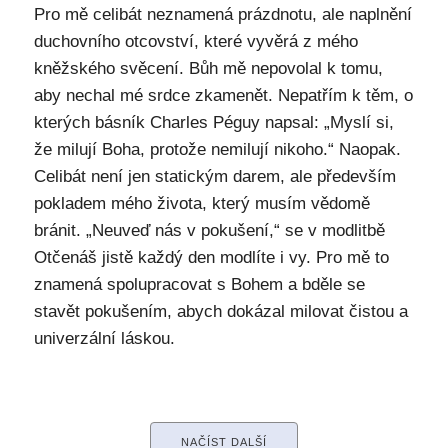
Pro mě celibát neznamená prázdnotu, ale naplnění
duchovního otcovství, které vyvěrá z mého
kněžského svěcení. Bůh mě nepovolal k tomu,
aby nechal mé srdce zkamenět. Nepatřím k těm, o
kterých básník Charles Péguy napsal: „Myslí si,
že milují Boha, protože nemilují nikoho.“ Naopak.
Celibát není jen statickým darem, ale především
pokladem mého života, který musím vědomě
bránit. „Neuveď nás v pokušení,“ se v modlitbě
Otčenáš jistě každý den modlíte i vy. Pro mě to
znamená spolupracovat s Bohem a bděle se
stavět pokušením, abych dokázal milovat čistou a
univerzální láskou.
NAČÍST DALŠÍ