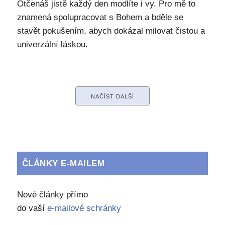
Otčenáš jistě každý den modlíte i vy. Pro mě to
znamená spolupracovat s Bohem a bděle se
stavět pokušením, abych dokázal milovat čistou a
univerzální láskou.
NAČÍST DALŠÍ
ČLÁNKY E-MAILEM
Nové články přímo
do vaší
e-mailové schránky