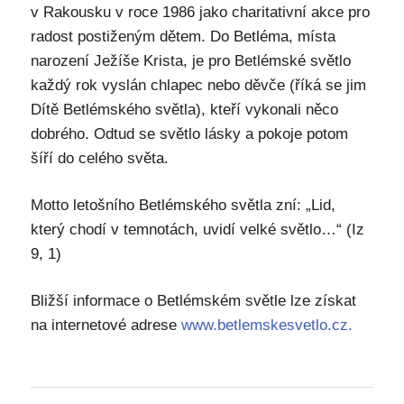
v Rakousku v roce 1986 jako charitativní akce pro
radost postiženým dětem. Do Betléma, místa
narození Ježíše Krista, je pro Betlémské světlo
každý rok vyslán chlapec nebo děvče (říká se jim
Dítě Betlémského světla), kteří vykonali něco
dobrého. Odtud se světlo lásky a pokoje potom
šíří do celého světa.
Motto letošního Betlémského světla zní: „Lid,
který chodí v temnotách, uvidí velké světlo…“ (Iz
9, 1)
Bližší informace o Betlémském světle lze získat
na internetové adrese
www.betlemskesvetlo.cz.