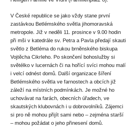
V České republice se jako vždy stane první
zastávkou Betlémského světla jihomoravská
metropole. Již v neděli 11. prosince v 9.00 hodin
při mši v katedrále sv. Petra a Pavla předají skauti
světlo z Betléma do rukou brněnského biskupa
Vojtěcha Cikrleho. Po skončení bohoslužby si
světélko v lucernách či na hořící svíci mohou malí
i velcí odnést domů. Další organizace šíření
Betlémského světla ve farnostech a obcích již
záleží na místních podmínkách. Je možné ho
uchovávat na farách, obecních úřadech, ve
skautských klubovnách i u dobrovolníků. Zájemci
si pro ně mohou přijít sami nebo – zejména starší
– mohou požádat o jeho přinesení domů.