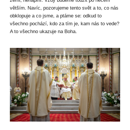
zemi, nenaplní. Vždy budeme toužit po něčem
větším. Navíc, pozorujeme tento svět a to, co nás
obklopuje a co jsme, a ptáme se: odkud to
všechno pochází, kdo za tím je, kam nás to vede?
A to všechno ukazuje na Boha.