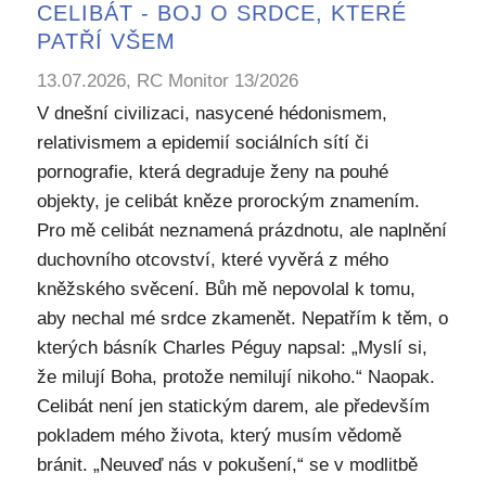
CELIBÁT - BOJ O SRDCE, KTERÉ
PATŘÍ VŠEM
13.07.2026, RC Monitor 13/2026
V dnešní civilizaci, nasycené hédonismem,
relativismem a epidemií sociálních sítí či
pornografie, která degraduje ženy na pouhé
objekty, je celibát kněze prorockým znamením.
Pro mě celibát neznamená prázdnotu, ale naplnění
duchovního otcovství, které vyvěrá z mého
kněžského svěcení. Bůh mě nepovolal k tomu,
aby nechal mé srdce zkamenět. Nepatřím k těm, o
kterých básník Charles Péguy napsal: „Myslí si,
že milují Boha, protože nemilují nikoho.“ Naopak.
Celibát není jen statickým darem, ale především
pokladem mého života, který musím vědomě
bránit. „Neuveď nás v pokušení,“ se v modlitbě