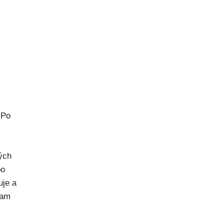
 Po
rých
po
uje a
kam