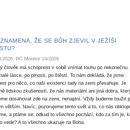
ZNAMENÁ, ŽE SE BŮH ZJEVIL V JEŽÍŠI
ISTU?
8.2026, RC Monitor 14/2026
ý člověk má schopnost v sobě vnímat touhu po nekonečnu.
alé lásce, po plnosti, po štěstí. To nám dokládá, že jsme
eni pro něco, co naši existenci tady na zemi přesahuje. Je
ě lidskou zkušeností, že nás materiální ani jiná dobra, kte
me dosahovat zde na zemi, nenaplní. Vždy budeme toužit 
m větším. Navíc, pozorujeme tento svět a to, co nás obklop
sme, a ptáme se: odkud to všechno pochází, kdo za tím je, 
to vede? A to všechno ukazuje na Boha.