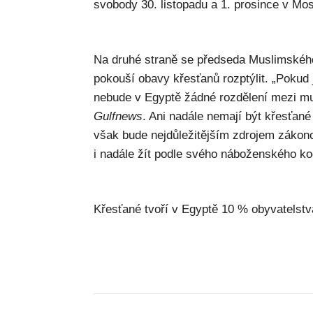
svobody 30. listopadu a 1. prosince v Mo
Na druhé straně se předseda Muslimskéh
pokouší obavy křesťanů rozptýlit. „Pokud j
nebude v Egyptě žádné rozdělení mezi mus
Gulfnews
. Ani nadále nemají být křesťan
však bude nejdůležitějším zdrojem zákon
i nadále žít podle svého náboženského k
Křesťané tvoří v Egyptě 10 % obyvatelstv