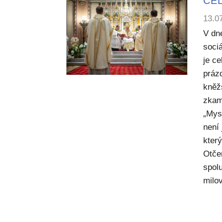
CEL
13.0
V dn
sociá
je c
práz
kněž
zkam
„Mysl
není
kter
Otče
spol
milov