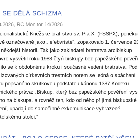
 SE DĚLÁ SCHIZMA
8.2026, RC Monitor 14/2026
icionalistické Kněžské bratrstvo sv. Pia X. (FSSPX), poněku
ivě označované jako „lefebvristé“, zopakovalo 1. července 2
někdejší historii. Tak jako zakladatel bratrstva arcibiskup
bvre vysvětil roku 1988 čtyři biskupy bez papežského pověř
lilo se k obdobnému kroku i současné vedení bratrstva. Pod
lizovaných církevních trestních norem se jedná o spáchání
ktu popsaného skutkovou podstatou kánonu 1387 Kodexu
nického práva: „Biskup, který bez papežského pověření vys
ho na biskupa, a rovněž ten, kdo od něho přijímá biskupské
ení, upadají do samočinné exkomunikace vyhrazené
tolskému stolci.“