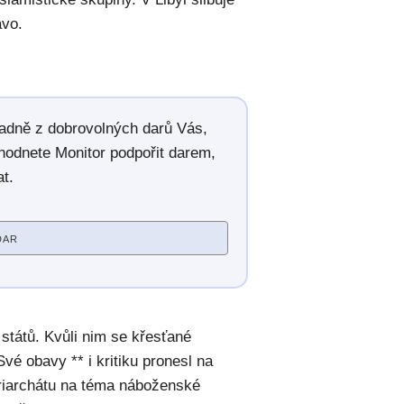
ávo.
radně z dobrovolných darů Vás,
hodnete Monitor podpořit darem,
t.
DAR
h států. Kvůli nim se křesťané
 Své obavy ** i kritiku pronesl na
iarchátu na téma náboženské