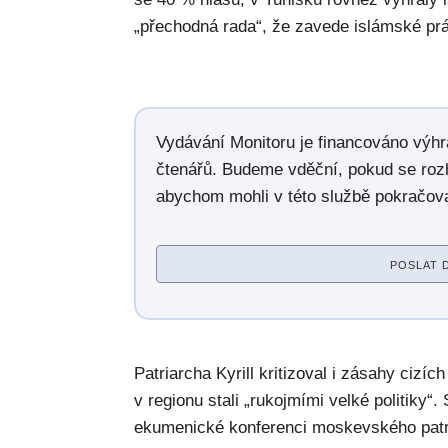
„přechodná rada“, že zavede islámské pr
Vydávání Monitoru je financováno výh
čtenářů. Budeme vděční, pokud se roz
abychom mohli v této službě pokračova
POSLAT 
Patriarcha Kyrill kritizoval i zásahy cizíc
v regionu stali „rukojmími velké politiky“.
ekumenické konferenci moskevského patr