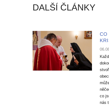
DALŠÍ ČLÁNKY
CO 
KR
06.0
Každ
dokon
stvoř
obecn
může
něče
co j
nás 