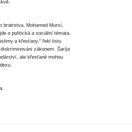
skvě.
o bratrstva, Mohamed Mursí,
de o politická a sociální témata,
limy a křesťany,“ řekl listu
é diskriminováni zákonem.
Šaríja
odárství, ale křesťané mohou
odexu.
a.