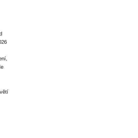
d
026
ení,
le
větí