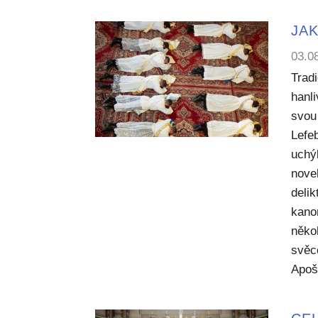
JAK
03.0
Trad
hanl
svou 
Lefe
uchý
nove
deli
kano
něko
svěc
Apoš