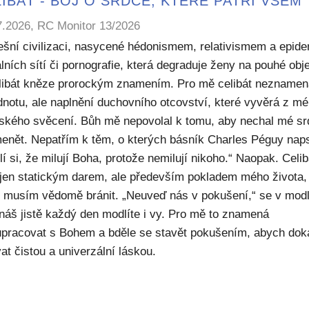
IBÁT - BOJ O SRDCE, KTERÉ PATŘÍ VŠEM
7.2026, RC Monitor 13/2026
ešní civilizaci, nasycené hédonismem, relativismem a epide
lních sítí či pornografie, která degraduje ženy na pouhé obje
elibát kněze prorockým znamením. Pro mě celibát nezname
dnotu, ale naplnění duchovního otcovství, které vyvěrá z m
ského svěcení. Bůh mě nepovolal k tomu, aby nechal mé sr
enět. Nepatřím k těm, o kterých básník Charles Péguy naps
í si, že milují Boha, protože nemilují nikoho.“ Naopak. Celib
 jen statickým darem, ale především pokladem mého života,
ý musím vědomě bránit. „Neuveď nás v pokušení,“ se v modl
náš jistě každý den modlíte i vy. Pro mě to znamená
upracovat s Bohem a bděle se stavět pokušením, abych dok
at čistou a univerzální láskou.