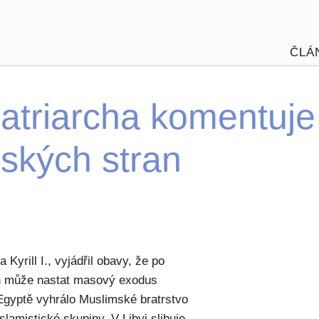
ČLÁ
atriarcha komentuje
mských stran
Kyrill I., vyjádřil obavy, že po
ran může nastat masový exodus
 Egyptě vyhrálo Muslimské bratrstvo
lamistické skupiny. V Libyi slibuje