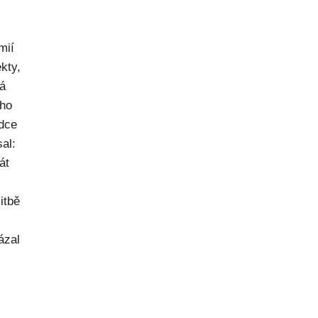
mií
kty,
ná
ého
dce
al:
át
itbě
ázal