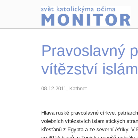
Pravoslavný p
vítězství islá
08.12.2011, Kathnet
Hlava ruské pravoslavné církve, patriarcha 
volebních vítězstvích islamistických st
křesťanů z Egypta a ze severní Afriky. V
se 40 % hlasů, v Tunisku rovněž vyhrály is