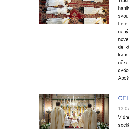
Trad
hanl
svou 
Lefe
uchý
nove
deli
kano
něko
svěc
Apoš
CEL
13.0
V dn
sociá