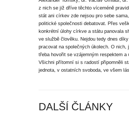
Alexander Tomský, dr. Václav Umlauf, dr.
z nich se již dříve těchto víceméně pravid
stát ani církev zde nejsou pro sebe sama, j
politické společnosti debatovat. Přes veš
konkrétní úlohy církve a státu panovala s
ve službě člověku. Nejdou tedy dnes díky
pracovat na společných úkolech. O nich, j
třeba hovořit se vzájemným respektem a
Všichni přítomní si s radostí připomněli 
jednota, v ostatních svoboda, ve všem lá
DALŠÍ ČLÁNKY