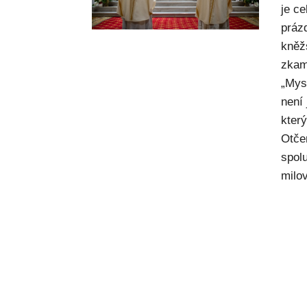
je c
práz
kněž
zkam
„Mysl
není
kter
Otče
spol
milov