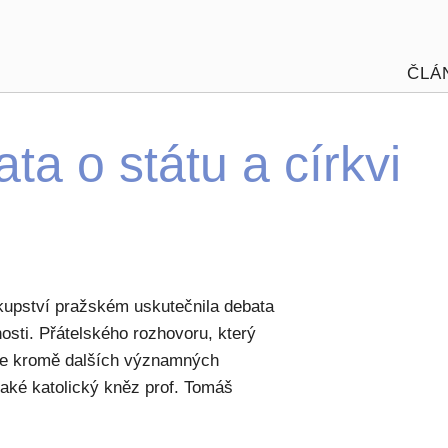
ČLÁ
ta o státu a církvi
skupství pražském uskutečnila debata
osti. Přátelského rozhovoru, který
 se kromě dalších významných
aké katolický kněz prof. Tomáš