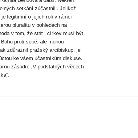
 Kamila Bendová a další. Někteří
elných setkání zúčastnili. Jelikož
e legitimní o jejich roli v rámci
kerou pluralitu v pohledech na
hoda v tom, že stát i církev musí být
 Bohu proti sobě, ale mohou
ak zdůraznil pražský arcibiskup, je
 úctou ke všem účastníkům diskuse.
starou zásadu: „V podstatných věcech
ska“.