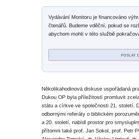
Vydávání Monitoru je financováno výh
čtenářů. Budeme vděční, pokud se roz
abychom mohli v této službě pokračova
POSLAT 
Několikahodinová diskuse uspořádaná p
Dukou OP byla příležitostí promluvit zce
státu a církve ve společnosti 21. století.
odbornými referáty o biblickém porozumě
a 20. století, nabídl prostor pro smyslupl
přítomni také prof. Jan Sokol, prof. Petr 