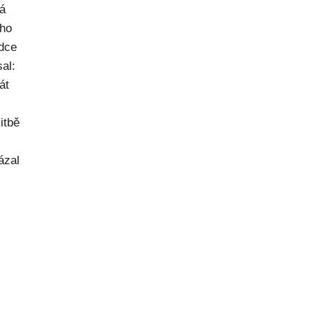
ná
ého
dce
al:
át
itbě
ázal