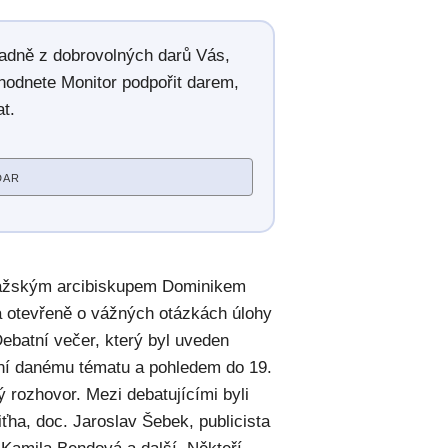
radně z dobrovolných darů Vás,
hodnete Monitor podpořit darem,
t.
DAR
ražským arcibiskupem Dominikem
la otevřeně o vážných otázkách úlohy
 Debatní večer, který byl uveden
ní danému tématu a pohledem do 19.
ný rozhovor. Mezi debatujícími byli
Piťha, doc. Jaroslav Šebek, publicista