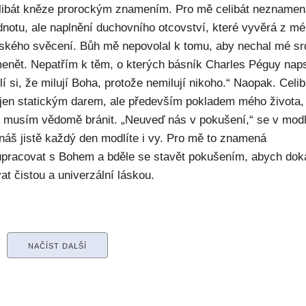
elibát kněze prorockým znamením. Pro mě celibát nezname
dnotu, ale naplnění duchovního otcovství, které vyvěrá z m
ského svěcení. Bůh mě nepovolal k tomu, aby nechal mé sr
enět. Nepatřím k těm, o kterých básník Charles Péguy naps
í si, že milují Boha, protože nemilují nikoho.“ Naopak. Celib
 jen statickým darem, ale především pokladem mého života,
ý musím vědomě bránit. „Neuveď nás v pokušení,“ se v modl
náš jistě každý den modlíte i vy. Pro mě to znamená
upracovat s Bohem a bděle se stavět pokušením, abych dok
at čistou a univerzální láskou.
NAČÍST DALŠÍ