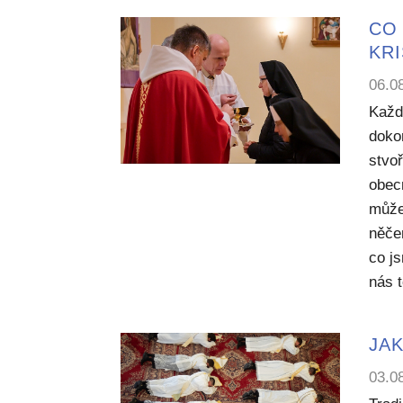
CO 
KR
06.0
Každ
dokon
stvoř
obecn
může
něče
co j
nás 
JAK
03.0