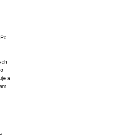
 Po
rých
po
uje a
kam