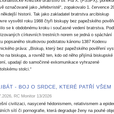
icionalistické Kněžské bratrstvo sv. Pia X. (FSSPX), poněku
ivě označované jako „lefebvristé“, zopakovalo 1. července 2
někdejší historii. Tak jako zakladatel bratrstva arcibiskup
bvre vysvětil roku 1988 čtyři biskupy bez papežského pověř
lilo se k obdobnému kroku i současné vedení bratrstva. Pod
lizovaných církevních trestních norem se jedná o spáchání
ktu popsaného skutkovou podstatou kánonu 1387 Kodexu
nického práva: „Biskup, který bez papežského pověření vys
ho na biskupa, a rovněž ten, kdo od něho přijímá biskupské
ení, upadají do samočinné exkomunikace vyhrazené
tolskému stolci.“
IBÁT - BOJ O SRDCE, KTERÉ PATŘÍ VŠEM
7.2026, RC Monitor 13/2026
ešní civilizaci, nasycené hédonismem, relativismem a epide
lních sítí či pornografie, která degraduje ženy na pouhé obje