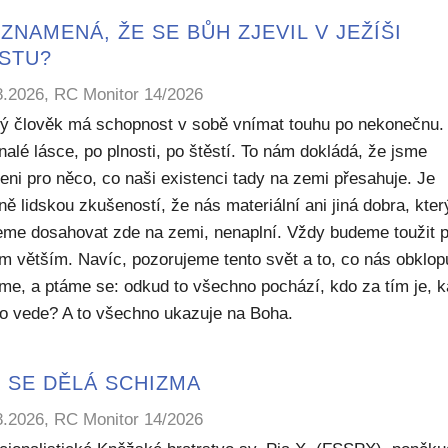
ZNAMENÁ, ŽE SE BŮH ZJEVIL V JEŽÍŠI
ISTU?
8.2026, RC Monitor 14/2026
ý člověk má schopnost v sobě vnímat touhu po nekonečnu.
alé lásce, po plnosti, po štěstí. To nám dokládá, že jsme
eni pro něco, co naši existenci tady na zemi přesahuje. Je
ě lidskou zkušeností, že nás materiální ani jiná dobra, kte
me dosahovat zde na zemi, nenaplní. Vždy budeme toužit 
m větším. Navíc, pozorujeme tento svět a to, co nás obklop
sme, a ptáme se: odkud to všechno pochází, kdo za tím je, 
to vede? A to všechno ukazuje na Boha.
 SE DĚLÁ SCHIZMA
8.2026, RC Monitor 14/2026