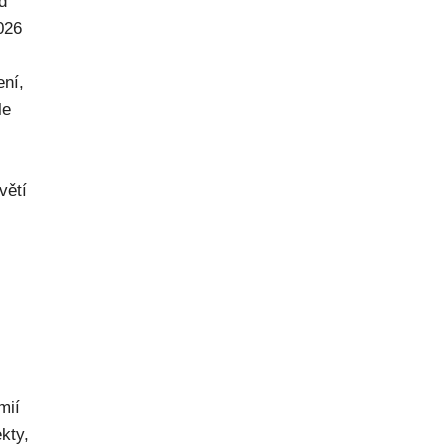
d
026
ení,
le
větí
mií
kty,