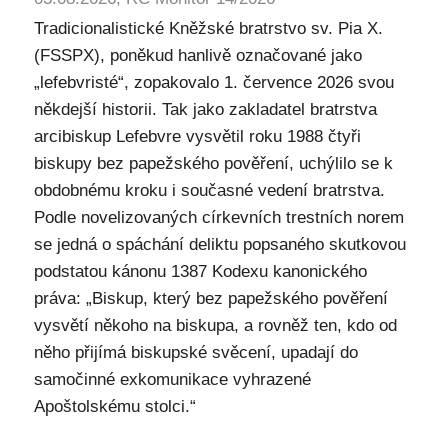
Tradicionalistické Kněžské bratrstvo sv. Pia X.
(FSSPX), poněkud hanlivě označované jako
„lefebvristé“, zopakovalo 1. července 2026 svou
někdejší historii. Tak jako zakladatel bratrstva
arcibiskup Lefebvre vysvětil roku 1988 čtyři
biskupy bez papežského pověření, uchýlilo se k
obdobnému kroku i současné vedení bratrstva.
Podle novelizovaných církevních trestních norem
se jedná o spáchání deliktu popsaného skutkovou
podstatou kánonu 1387 Kodexu kanonického
práva: „Biskup, který bez papežského pověření
vysvětí někoho na biskupa, a rovněž ten, kdo od
něho přijímá biskupské svěcení, upadají do
samočinné exkomunikace vyhrazené
Apoštolskému stolci.“