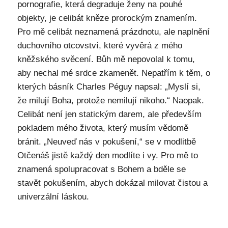
pornografie, která degraduje ženy na pouhé
objekty, je celibát kněze prorockým znamením.
Pro mě celibát neznamená prázdnotu, ale naplnění
duchovního otcovství, které vyvěrá z mého
kněžského svěcení. Bůh mě nepovolal k tomu,
aby nechal mé srdce zkamenět. Nepatřím k těm, o
kterých básník Charles Péguy napsal: „Myslí si,
že milují Boha, protože nemilují nikoho.“ Naopak.
Celibát není jen statickým darem, ale především
pokladem mého života, který musím vědomě
bránit. „Neuveď nás v pokušení,“ se v modlitbě
Otčenáš jistě každý den modlíte i vy. Pro mě to
znamená spolupracovat s Bohem a bděle se
stavět pokušením, abych dokázal milovat čistou a
univerzální láskou.