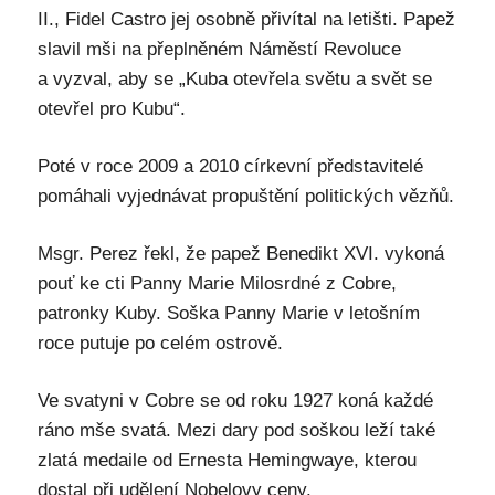
II., Fidel Castro jej osobně přivítal na letišti. Papež
slavil mši na přeplněném Náměstí Revoluce
a vyzval, aby se „Kuba otevřela světu a svět se
otevřel pro Kubu“.
Poté v roce 2009 a 2010 církevní představitelé
pomáhali vyjednávat propuštění politických vězňů.
Msgr. Perez řekl, že papež Benedikt XVI. vykoná
pouť ke cti Panny Marie Milosrdné z Cobre,
patronky Kuby. Soška Panny Marie v letošním
roce putuje po celém ostrově.
Ve svatyni v Cobre se od roku 1927 koná každé
ráno mše svatá. Mezi dary pod soškou leží také
zlatá medaile od Ernesta Hemingwaye, kterou
dostal při udělení Nobelovy ceny.