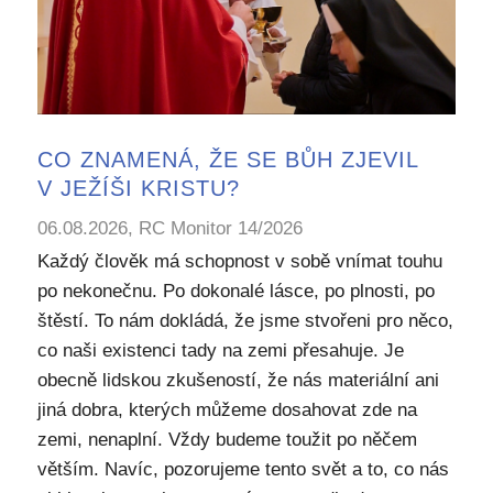
CO ZNAMENÁ, ŽE SE BŮH ZJEVIL
V JEŽÍŠI KRISTU?
06.08.2026, RC Monitor 14/2026
Každý člověk má schopnost v sobě vnímat touhu
po nekonečnu. Po dokonalé lásce, po plnosti, po
štěstí. To nám dokládá, že jsme stvořeni pro něco,
co naši existenci tady na zemi přesahuje. Je
obecně lidskou zkušeností, že nás materiální ani
jiná dobra, kterých můžeme dosahovat zde na
zemi, nenaplní. Vždy budeme toužit po něčem
větším. Navíc, pozorujeme tento svět a to, co nás