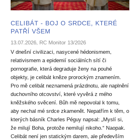
CELIBÁT - BOJ O SRDCE, KTERÉ
PATŘÍ VŠEM
13.07.2026, RC Monitor 13/2026
V dnešní civilizaci, nasycené hédonismem,
relativismem a epidemií sociálních sítí či
pornografie, která degraduje ženy na pouhé
objekty, je celibát kněze prorockým znamením.
Pro mě celibát neznamená prázdnotu, ale naplnění
duchovního otcovství, které vyvěrá z mého
kněžského svěcení. Bůh mě nepovolal k tomu,
aby nechal mé srdce zkamenět. Nepatřím k těm, o
kterých básník Charles Péguy napsal: „Myslí si,
že milují Boha, protože nemilují nikoho.“ Naopak.
Celibát není jen statickým darem, ale především