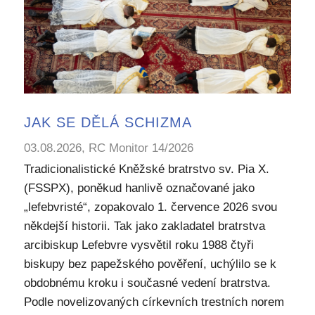
JAK SE DĚLÁ SCHIZMA
03.08.2026, RC Monitor 14/2026
Tradicionalistické Kněžské bratrstvo sv. Pia X.
(FSSPX), poněkud hanlivě označované jako
„lefebvristé“, zopakovalo 1. července 2026 svou
někdejší historii. Tak jako zakladatel bratrstva
arcibiskup Lefebvre vysvětil roku 1988 čtyři
biskupy bez papežského pověření, uchýlilo se k
obdobnému kroku i současné vedení bratrstva.
Podle novelizovaných církevních trestních norem