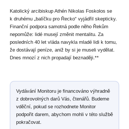
Katolický arcibiskup Athén Nikolas Foskolos se
k druhému „balíčku pro Řecko“ vyjádřil skepticky.
Finanční podpora samotná podle něho Řekům
nepomůže: lidé musejí změnit mentalitu. Za
posledních 40 let vláda navykla mladé lidi k tomu,
že dostávají peníze, aniž by si je museli vydělat.
Dnes mnozí z nich propadají beznaději.**
Vydávání Monitoru je financováno výhradně
z dobrovolných darů Vás, čtenářů. Budeme
vděční, pokud se rozhodnete Monitor
podpořit darem, abychom mohli v této službě
pokračovat.