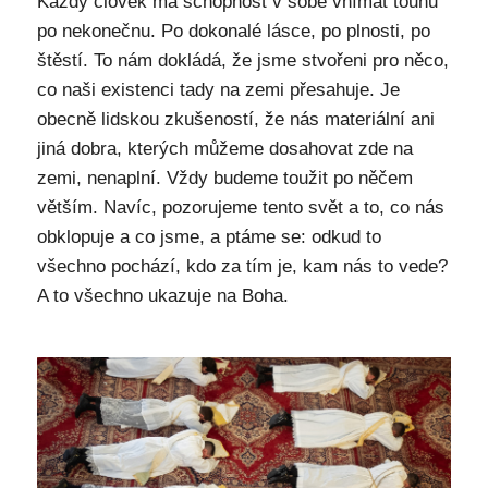
Každý člověk má schopnost v sobě vnímat touhu
po nekonečnu. Po dokonalé lásce, po plnosti, po
štěstí. To nám dokládá, že jsme stvořeni pro něco,
co naši existenci tady na zemi přesahuje. Je
obecně lidskou zkušeností, že nás materiální ani
jiná dobra, kterých můžeme dosahovat zde na
zemi, nenaplní. Vždy budeme toužit po něčem
větším. Navíc, pozorujeme tento svět a to, co nás
obklopuje a co jsme, a ptáme se: odkud to
všechno pochází, kdo za tím je, kam nás to vede?
A to všechno ukazuje na Boha.