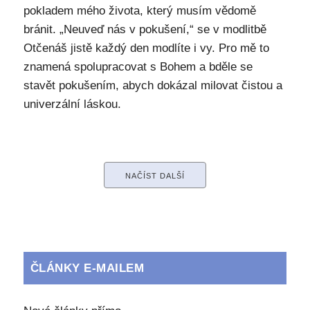
pokladem mého života, který musím vědomě
bránit. „Neuveď nás v pokušení,“ se v modlitbě
Otčenáš jistě každý den modlíte i vy. Pro mě to
znamená spolupracovat s Bohem a bděle se
stavět pokušením, abych dokázal milovat čistou a
univerzální láskou.
NAČÍST DALŠÍ
ČLÁNKY E-MAILEM