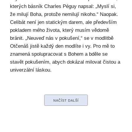
kterých básník Charles Péguy napsal: „Myslí si,
že milují Boha, protože nemilují nikoho.“ Naopak.
Celibát není jen statickým darem, ale především
pokladem mého života, který musím vědomě
bránit. „Neuveď nás v pokušení,“ se v modlitbě
Otčenáš jistě každý den modlíte i vy. Pro mě to
znamená spolupracovat s Bohem a bděle se
stavět pokušením, abych dokázal milovat čistou a
univerzální láskou.
NAČÍST DALŠÍ