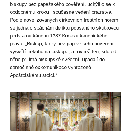
biskupy bez papežského pověření, uchýlilo se k
obdobnému kroku i současné vedení bratrstva.
Podle novelizovaných církevních trestních norem
se jedná o spáchání deliktu popsaného skutkovou
podstatou kánonu 1387 Kodexu kanonického
práva: „Biskup, který bez papežského pověření
vysvětí někoho na biskupa, a rovněž ten, kdo od
něho přijímá biskupské svěcení, upadají do
samočinné exkomunikace vyhrazené
Apoštolskému stolci.“