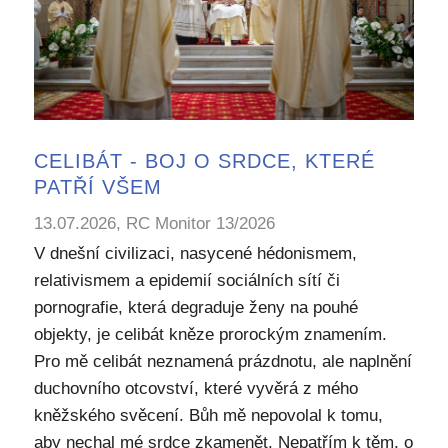
CELIBÁT - BOJ O SRDCE, KTERÉ
PATŘÍ VŠEM
13.07.2026, RC Monitor 13/2026
V dnešní civilizaci, nasycené hédonismem,
relativismem a epidemií sociálních sítí či
pornografie, která degraduje ženy na pouhé
objekty, je celibát kněze prorockým znamením.
Pro mě celibát neznamená prázdnotu, ale naplnění
duchovního otcovství, které vyvěrá z mého
kněžského svěcení. Bůh mě nepovolal k tomu,
aby nechal mé srdce zkamenět. Nepatřím k těm, o