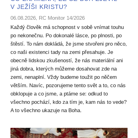
V JEŽÍŠI KRISTU?
06.08.2026, RC Monitor 14/2026
Každý člověk má schopnost v sobě vnímat touhu
po nekonečnu. Po dokonalé lásce, po plnosti, po
štěstí. To nám dokládá, že jsme stvořeni pro něco,
co naši existenci tady na zemi přesahuje. Je
obecně lidskou zkušeností, že nás materiální ani
jiná dobra, kterých můžeme dosahovat zde na
zemi, nenaplní. Vždy budeme toužit po něčem
větším. Navíc, pozorujeme tento svět a to, co nás
obklopuje a co jsme, a ptáme se: odkud to
všechno pochází, kdo za tím je, kam nás to vede?
A to všechno ukazuje na Boha.