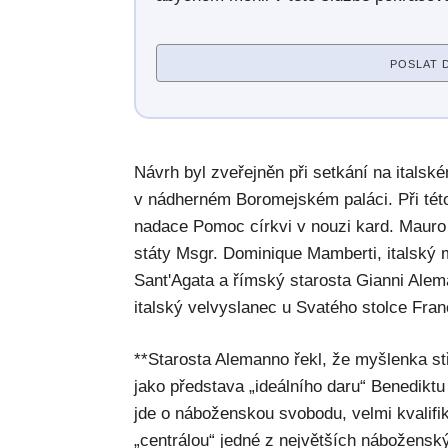
POSLAT 
Návrh byl zveřejněn při setkání na italsk
v nádherném Boromejském paláci. Při této 
nadace Pomoc církvi v nouzi kard. Mauro
státy Msgr. Dominique Mamberti, italský mi
Sant'Agata a římský starosta Gianni Alem
italský velvyslanec u Svatého stolce Fra
**Starosta Alemanno řekl, že myšlenka st
jako představa „ideálního daru“ Benediktu
jde o náboženskou svobodu, velmi kvalif
„centrálou“ jedné z největších nábožensk