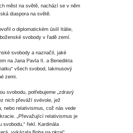
ích měst na světě, nachází se v něm
vská diaspora na světě.
ořil o diplomatickém úsilí Itálie,
áboženské svobody v řadě zemí.
nské svobody a naznačil, jaké
zem na Jana Pavla II. a Benedikta
matku“ všech svobod, lakmusový
né zemi.
ou svobodu, potřebujeme „zdravý
z nich převáží svévole, jež
 nebo relativismus, což nás vede
racie. „Převažující relativismus je
 svobodu,“ řekl. Kardinála
terá „vykázala Boha na okraj“