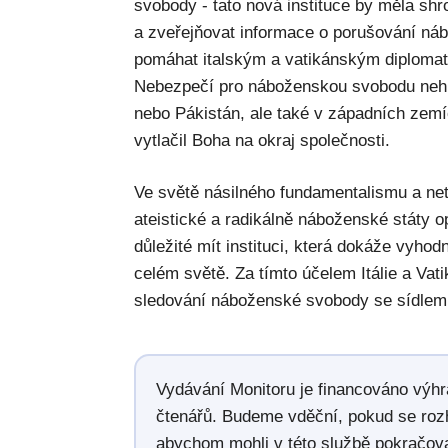
svobody - tato nová instituce by měla sh
a zveřejňovat informace o porušování ná
pomáhat italským a vatikánským diplomatům
Nebezpečí pro náboženskou svobodu nehroz
nebo Pákistán, ale také v západních zemíc
vytlačil Boha na okraj společnosti.
Ve světě násilného fundamentalismu a net
ateistické a radikálně náboženské státy o
důležité mít instituci, která dokáže vyho
celém světě. Za tímto účelem Itálie a Vat
sledování náboženské svobody se sídlem
Vydávání Monitoru je financováno výh
čtenářů. Budeme vděční, pokud se roz
abychom mohli v této službě pokračova