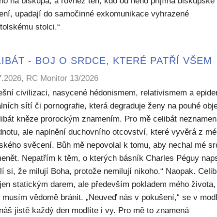
ho na biskupa, a rovněž ten, kdo od něho přijímá biskupské
ení, upadají do samočinné exkomunikace vyhrazené
tolskému stolci.“
IBÁT - BOJ O SRDCE, KTERÉ PATŘÍ VŠEM
7.2026, RC Monitor 13/2026
ešní civilizaci, nasycené hédonismem, relativismem a epide
lních sítí či pornografie, která degraduje ženy na pouhé obje
elibát kněze prorockým znamením. Pro mě celibát nezname
dnotu, ale naplnění duchovního otcovství, které vyvěrá z m
ského svěcení. Bůh mě nepovolal k tomu, aby nechal mé sr
enět. Nepatřím k těm, o kterých básník Charles Péguy naps
í si, že milují Boha, protože nemilují nikoho.“ Naopak. Celib
 jen statickým darem, ale především pokladem mého života,
ý musím vědomě bránit. „Neuveď nás v pokušení,“ se v modl
náš jistě každý den modlíte i vy. Pro mě to znamená