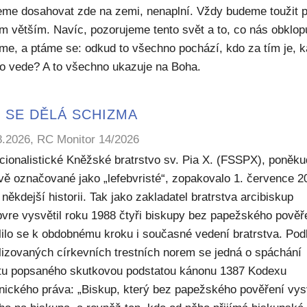
me dosahovat zde na zemi, nenaplní. Vždy budeme toužit 
m větším. Navíc, pozorujeme tento svět a to, co nás obklop
sme, a ptáme se: odkud to všechno pochází, kdo za tím je, 
to vede? A to všechno ukazuje na Boha.
 SE DĚLÁ SCHIZMA
8.2026, RC Monitor 14/2026
icionalistické Kněžské bratrstvo sv. Pia X. (FSSPX), poněku
ivě označované jako „lefebvristé“, zopakovalo 1. července 2
někdejší historii. Tak jako zakladatel bratrstva arcibiskup
bvre vysvětil roku 1988 čtyři biskupy bez papežského pověř
lilo se k obdobnému kroku i současné vedení bratrstva. Pod
lizovaných církevních trestních norem se jedná o spáchání
ktu popsaného skutkovou podstatou kánonu 1387 Kodexu
nického práva: „Biskup, který bez papežského pověření vys