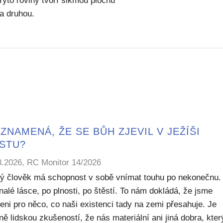
 Tyto roviny tvoří šikmou plochu
a druhou.
ZNAMENÁ, ŽE SE BŮH ZJEVIL V JEŽÍŠI
ISTU?
8.2026, RC Monitor 14/2026
ý člověk má schopnost v sobě vnímat touhu po nekonečnu.
alé lásce, po plnosti, po štěstí. To nám dokládá, že jsme
eni pro něco, co naši existenci tady na zemi přesahuje. Je
ě lidskou zkušeností, že nás materiální ani jiná dobra, kte