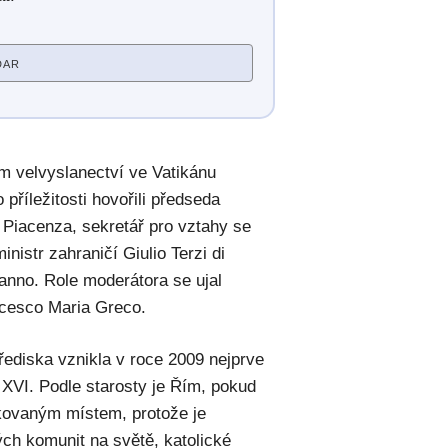
DAR
ém velvyslanectví ve Vatikánu
příležitosti hovořili předseda
 Piacenza, sekretář pro vztahy se
nistr zahraničí Giulio Terzi di
anno. Role moderátora se ujal
ncesco Maria Greco.
řediska vznikla v roce 2009 nejprve
 XVI. Podle starosty je Řím, pokud
ikovaným místem, protože je
ých komunit na světě, katolické