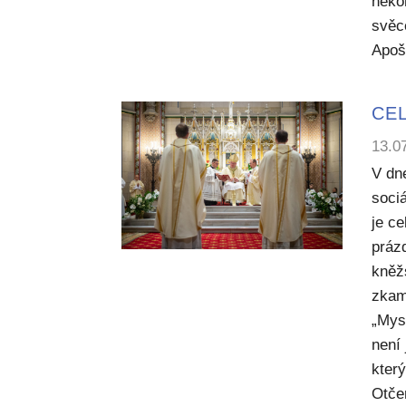
něko
svěc
Apoš
CEL
13.0
V dn
sociá
je c
práz
kněž
zkam
„Mysl
není
kter
Otče