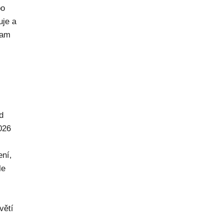
po
uje a
kam
d
026
ení,
le
větí