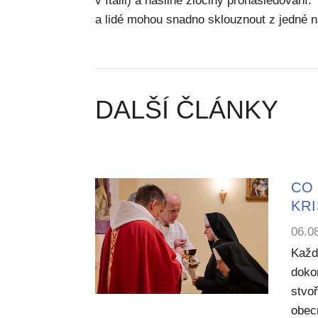
v Itálii) a násilné zločiny pronásledování.
a lidé mohou snadno sklouznout z jedné n
DALŠÍ ČLÁNKY
CO 
KR
06.0
Každ
dokon
stvoř
obecn