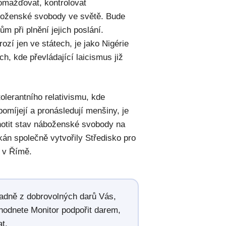
romažďovat, kontrolovat
boženské svobody ve světě. Bude
 při plnění jejich poslání.
í jen ve státech, je jako Nigérie
h, kde převládající laicismus již
olerantního relativismu, kde
pomíjejí a pronásledují menšiny, je
dnotit stav náboženské svobody na
ikán společně vytvořily Středisko pro
 v Římě.
radně z dobrovolných darů Vás,
hodnete Monitor podpořit darem,
t.