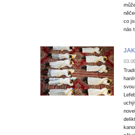
může
něče
co j
nás 
JAK
03.0
Trad
hanl
svou 
Lefe
uchý
nove
deli
kano