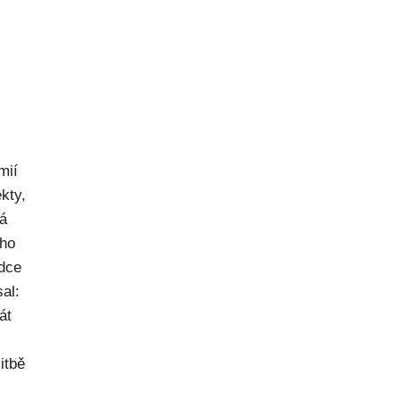
mií
kty,
ná
ého
dce
al:
át
itbě