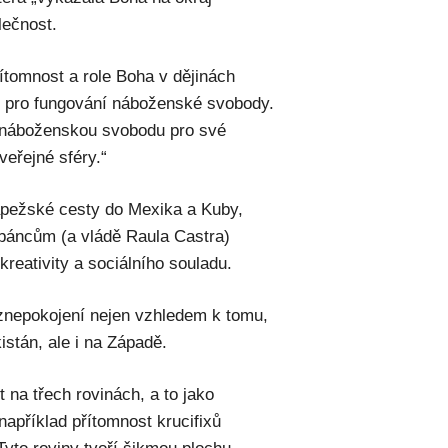
lečnost.
ítomnost a role Boha v dějinách
m pro fungování náboženské svobody.
t náboženskou svobodu pro své
eřejné sféry.“
papežské cesty do Mexika a Kuby,
Kubáncům (a vládě Raula Castra)
eativity a sociálního souladu.
é znepokojení nejen vzhledem k tomu,
istán, ale i na Západě.
 na třech rovinách, a to jako
(například přítomnost krucifixů