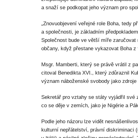
a snaží se podkopat jeho význam pro spo
„Znovuobjevení veřejné role Boha, tedy př
a společnosti, je základním předpoklade
Společnost bude ve větší míře zaručova
občany, když přestane vykazovat Boha z v
Msgr. Mamberti, který se právě vrátil z 
citoval Benedikta XVI., který zdůraznil 
význam náboženské svobody jako zdroje kr
Sekretář pro vztahy se státy vyjádřil sv
co se děje v zemích, jako je Nigérie a Pák
Podle jeho názoru lze vidět nesnášenlivost
kulturní nepřátelství, právní diskriminaci 