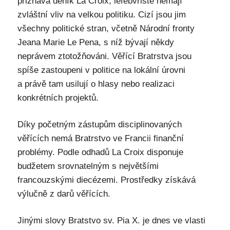
přiznává deník La Croix, lefébvristé nemají
zvláštní vliv na velkou politiku. Cizí jsou jim
všechny politické stran, včetně Národní fronty
Jeana Marie Le Pena, s níž bývají někdy
neprávem ztotožňováni. Věřící Bratrstva jsou
spíše zastoupeni v politice na lokální úrovni
a právě tam usilují o hlasy nebo realizaci
konkrétních projektů.
Díky početným zástupům disciplinovaných
věřících nemá Bratrstvo ve Francii finanční
problémy. Podle odhadů La Croix disponuje
budžetem srovnatelným s největšími
francouzskými diecézemi. Prostředky získává
výlučně z darů věřících.
Jinými slovy Bratstvo sv. Pia X. je dnes ve vlasti