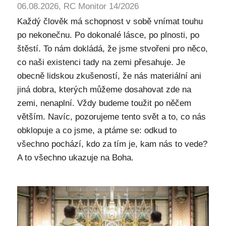
06.08.2026, RC Monitor 14/2026
Každý člověk má schopnost v sobě vnímat touhu
po nekonečnu. Po dokonalé lásce, po plnosti, po
štěstí. To nám dokládá, že jsme stvořeni pro něco,
co naši existenci tady na zemi přesahuje. Je
obecně lidskou zkušeností, že nás materiální ani
jiná dobra, kterých můžeme dosahovat zde na
zemi, nenaplní. Vždy budeme toužit po něčem
větším. Navíc, pozorujeme tento svět a to, co nás
obklopuje a co jsme, a ptáme se: odkud to
všechno pochází, kdo za tím je, kam nás to vede?
A to všechno ukazuje na Boha.