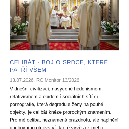
CELIBÁT - BOJ O SRDCE, KTERÉ
PATŘÍ VŠEM
13.07.2026, RC Monitor 13/2026
V dnešní civilizaci, nasycené hédonismem,
relativismem a epidemií sociálních sítí či
pornografie, která degraduje ženy na pouhé
objekty, je celibát kněze prorockým znamením.
Pro mě celibát neznamená prázdnotu, ale naplnění
duchovního otcovství, které vyvěrá z mého