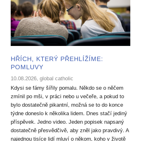
HŘÍCH, KTERÝ PŘEHLÍŽÍME:
POMLUVY
10.08.2026, global catholic
Kdysi se fámy šířily pomalu. Někdo se o něčem
zmínil po mši, v práci nebo u večeře, a pokud to
bylo dostatečně pikantní, možná se to do konce
týdne doneslo k několika lidem. Dnes stačí jediný
příspěvek. Jedno video. Jeden popisek napsaný
dostatečně přesvědčivě, aby zněl jako pravdivý. A
najednou tisíce lidí mluví o někom, koho v životě