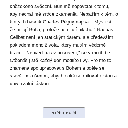
kněžského svěcení. Bůh mě nepovolal k tomu,
aby nechal mé srdce zkamenět. Nepatřím k těm, o
kterých básník Charles Péguy napsal: „Myslí si,
že milují Boha, protože nemilují nikoho.“ Naopak.
Celibát není jen statickým darem, ale především
pokladem mého života, který musím vědomě
bránit. „Neuveď nás v pokušení,“ se v modlitbě
Otčenáš jistě každý den modlíte i vy. Pro mě to
znamená spolupracovat s Bohem a bděle se
stavět pokušením, abych dokázal milovat čistou a
univerzální láskou.
NAČÍST DALŠÍ