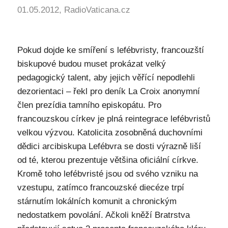
01.05.2012, RadioVaticana.cz
Pokud dojde ke smíření s lefébvristy, francouzští
biskupové budou muset prokázat velký
pedagogický talent, aby jejich věřící nepodlehli
dezorientaci – řekl pro deník La Croix anonymní
člen prezídia tamního episkopátu. Pro
francouzskou církev je plná reintegrace lefébvristů
velkou výzvou. Katolicita zosobněná duchovními
dědici arcibiskupa Lefébvra se dosti výrazně liší
od té, kterou prezentuje většina oficiální církve.
Kromě toho lefébvristé jsou od svého vzniku na
vzestupu, zatímco francouzské diecéze trpí
stárnutím lokálních komunit a chronickým
nedostatkem povolání. Ačkoli kněží Bratrstva