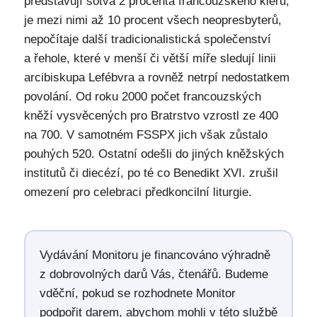
představují sotva 2 procenta francouzského kléru,
je mezi nimi až 10 procent všech neopresbyterů,
nepočítaje další tradicionalistická společenství
a řehole, které v menší či větší míře sledují linii
arcibiskupa Lefébvra a rovněž netrpí nedostatkem
povolání. Od roku 2000 počet francouzských
kněží vysvěcených pro Bratrstvo vzrostl ze 400
na 700. V samotném FSSPX jich však zůstalo
pouhých 520. Ostatní odešli do jiných kněžských
institutů či diecézí, po té co Benedikt XVI. zrušil
omezení pro celebraci předkoncilní liturgie.
Vydávání Monitoru je financováno výhradně
z dobrovolných darů Vás, čtenářů. Budeme
vděční, pokud se rozhodnete Monitor
podpořit darem, abychom mohli v této službě