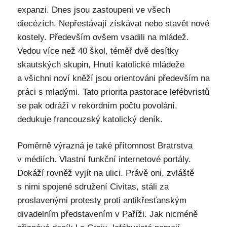
expanzi. Dnes jsou zastoupeni ve všech
diecézích. Nepřestávají získávat nebo stavět nové
kostely. Především ovšem vsadili na mládež.
Vedou více než 40 škol, téměř dvě desítky
skautských skupin, Hnutí katolické mládeže
a všichni noví kněží jsou orientováni především na
práci s mladými. Tato priorita pastorace lefébvristů
se pak odráží v rekordním počtu povolání,
dedukuje francouzský katolický deník.
Poměrně výrazná je také přítomnost Bratrstva
v médiích. Vlastní funkční internetové portály.
Dokáží rovněž vyjít na ulici. Právě oni, zvláště
s nimi spojené sdružení Civitas, stáli za
proslavenými protesty proti antikřesťanským
divadelním představením v Paříži. Jak nicméně