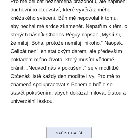
Pro mě celibát neznamená prázdnotu, ale naplnění
duchovního otcovství, které vyvěrá z mého
kněžského svěcení. Bůh mě nepovolal k tomu,
aby nechal mé srdce zkamenět. Nepatřím k těm, o
kterých básník Charles Péguy napsal: „Myslí si,
že milují Boha, protože nemilují nikoho.“ Naopak.
Celibát není jen statickým darem, ale především
pokladem mého života, který musím vědomě
bránit. „Neuveď nás v pokušení,“ se v modlitbě
Otčenáš jistě každý den modlíte i vy. Pro mě to
znamená spolupracovat s Bohem a bděle se
stavět pokušením, abych dokázal milovat čistou a
univerzální láskou.
NAČÍST DALŠÍ