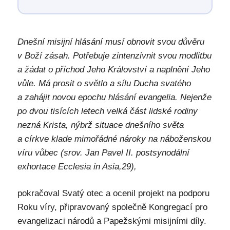
Dnešní misijní hlásání musí obnovit svou důvěru
v Boží zásah. Potřebuje zintenzivnit svou modlitbu
a žádat o příchod Jeho Království a naplnění Jeho
vůle. Má prosit o světlo a sílu Ducha svatého
a zahájit novou epochu hlásání evangelia. Nejenže
po dvou tisících letech velká část lidské rodiny
nezná Krista, nýbrž situace dnešního světa
a církve klade mimořádné nároky na náboženskou
víru vůbec (srov. Jan Pavel II. postsynodální
exhortace Ecclesia in Asia,29),
pokračoval Svatý otec a ocenil projekt na podporu
Roku víry, připravovaný společně Kongregací pro
evangelizaci národů a Papežskými misijními díly.