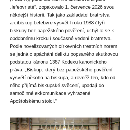
„lefebvristé“, zopakovalo 1. července 2026 svou
někdejší historii. Tak jako zakladatel bratrstva
arcibiskup Lefebvre vysvětil roku 1988 čtyři
biskupy bez papežského pověření, uchýlilo se k
obdobnému kroku i současné vedení bratrstva.
Podle novelizovaných církevních trestních norem
se jedná o spáchání deliktu popsaného skutkovou
podstatou kánonu 1387 Kodexu kanonického
práva: „Biskup, který bez papežského pověření
vysvětí někoho na biskupa, a rovněž ten, kdo od
něho přijímá biskupské svěcení, upadají do
samočinné exkomunikace vyhrazené
Apoštolskému stolci.“