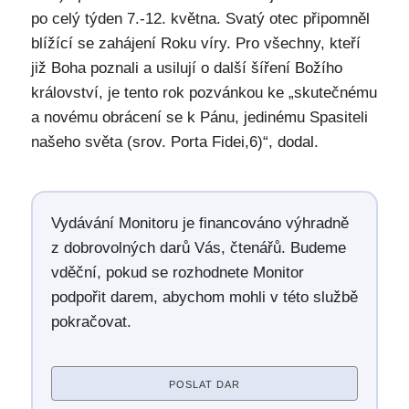
po celý týden 7.-12. května. Svatý otec připomněl
blížící se zahájení Roku víry. Pro všechny, kteří
již Boha poznali a usilují o další šíření Božího
království, je tento rok pozvánkou ke „skutečnému
a novému obrácení se k Pánu, jedinému Spasiteli
našeho světa (srov. Porta Fidei,6)“, dodal.
Vydávání Monitoru je financováno výhradně
z dobrovolných darů Vás, čtenářů. Budeme
vděční, pokud se rozhodnete Monitor
podpořit darem, abychom mohli v této službě
pokračovat.
POSLAT DAR