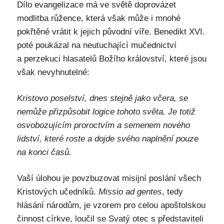
Dílo evangelizace má ve světě doprovázet
modlitba růžence, která však může i mnohé
pokřtěné vrátit k jejich původní víře. Benedikt XVI.
poté poukázal na neutuchající mučednictví
a perzekuci hlasatelů Božího království, které jsou
však nevyhnutelné:
Kristovo poselství, dnes stejně jako včera, se
nemůže přizpůsobit logice tohoto světa. Je totiž
osvobozujícím proroctvím a semenem nového
lidství, které roste a dojde svého naplnění pouze
na konci časů.
Vaší úlohou je povzbuzovat misijní poslání všech
Kristových učedníků.
Missio ad gentes
, tedy
hlásání národům, je vzorem pro celou apoštolskou
činnost církve, loučil se Svatý otec s představiteli