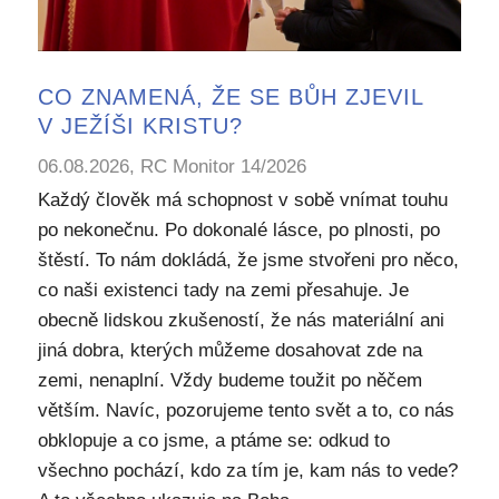
CO ZNAMENÁ, ŽE SE BŮH ZJEVIL
V JEŽÍŠI KRISTU?
06.08.2026, RC Monitor 14/2026
Každý člověk má schopnost v sobě vnímat touhu
po nekonečnu. Po dokonalé lásce, po plnosti, po
štěstí. To nám dokládá, že jsme stvořeni pro něco,
co naši existenci tady na zemi přesahuje. Je
obecně lidskou zkušeností, že nás materiální ani
jiná dobra, kterých můžeme dosahovat zde na
zemi, nenaplní. Vždy budeme toužit po něčem
větším. Navíc, pozorujeme tento svět a to, co nás
obklopuje a co jsme, a ptáme se: odkud to
všechno pochází, kdo za tím je, kam nás to vede?