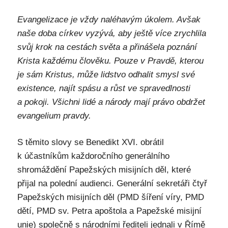
Evangelizace je vždy naléhavým úkolem. Avšak
naše doba církev vyzývá, aby ještě více zrychlila
svůj krok na cestách světa a přinášela poznání
Krista každému člověku. Pouze v Pravdě, kterou
je sám Kristus, může lidstvo odhalit smysl své
existence, najít spásu a růst ve spravedlnosti
a pokoji. Všichni lidé a národy mají právo obdržet
evangelium pravdy.
S těmito slovy se Benedikt XVI. obrátil
k účastníkům každoročního generálního
shromáždění Papežských misijních děl, které
přijal na polední audienci. Generální sekretáři čtyř
Papežských misijních děl (PMD šíření víry, PMD
dětí, PMD sv. Petra apoštola a Papežské misijní
unie) společně s národními řediteli jednali v Římě