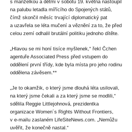
s manželkou a dětmi v sobotu 19. května nastoupil
na palubu letadla mířícího do Spojených států,
čímž skončil měsíc trvající diplomatický pat
a uzavřela se léta mučení a věznění za to, že před
celou zemí odhalil brutální politiku jednoho dítěte.
„Hlavou se mi honí tisíce myšlenek,“ řekl Čchen
agentuře Associated Press před vstupem do
oddělení první třídy, kde byla místa pro jeho rodinu
oddělena závěsem.**
„Je to okamžik, o který jsme dlouhá léta usilovali,
na který jsme čekali a za který jsme se modlili,“
sdělila Reggie Littlejohnová, prezidentka
organizace Women´s Rights Without Frontiers,
v e-mailu zaslaném LifeSiteNews.com. „Nemůžu
uvěřit, že konečně nastal.“