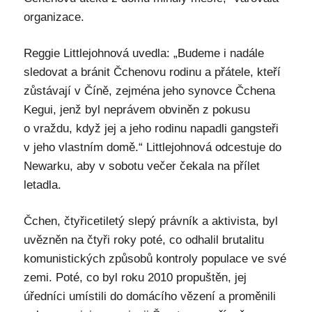
organizace.
Reggie Littlejohnová uvedla: „Budeme i nadále
sledovat a bránit Čchenovu rodinu a přátele, kteří
zůstávají v Číně, zejména jeho synovce Čchena
Kegui, jenž byl neprávem obviněn z pokusu
o vraždu, když jej a jeho rodinu napadli gangsteři
v jeho vlastním domě.“ Littlejohnová odcestuje do
Newarku, aby v sobotu večer čekala na přílet
letadla.
Čchen, čtyřicetiletý slepý právník a aktivista, byl
uvězněn na čtyři roky poté, co odhalil brutalitu
komunistických způsobů kontroly populace ve své
zemi. Poté, co byl roku 2010 propuštěn, jej
úředníci umístili do domácího vězení a proměnili