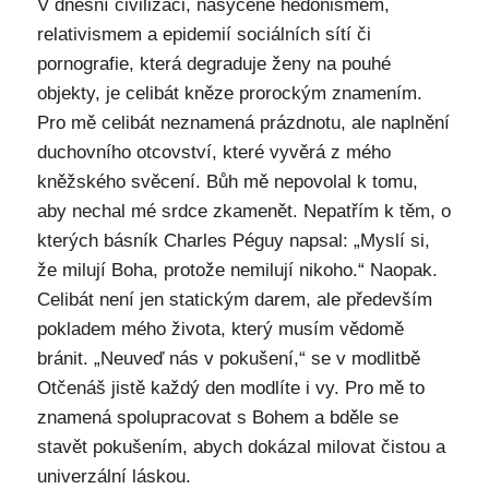
V dnešní civilizaci, nasycené hédonismem,
relativismem a epidemií sociálních sítí či
pornografie, která degraduje ženy na pouhé
objekty, je celibát kněze prorockým znamením.
Pro mě celibát neznamená prázdnotu, ale naplnění
duchovního otcovství, které vyvěrá z mého
kněžského svěcení. Bůh mě nepovolal k tomu,
aby nechal mé srdce zkamenět. Nepatřím k těm, o
kterých básník Charles Péguy napsal: „Myslí si,
že milují Boha, protože nemilují nikoho.“ Naopak.
Celibát není jen statickým darem, ale především
pokladem mého života, který musím vědomě
bránit. „Neuveď nás v pokušení,“ se v modlitbě
Otčenáš jistě každý den modlíte i vy. Pro mě to
znamená spolupracovat s Bohem a bděle se
stavět pokušením, abych dokázal milovat čistou a
univerzální láskou.