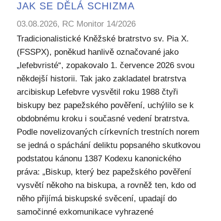
JAK SE DĚLÁ SCHIZMA
03.08.2026, RC Monitor 14/2026
Tradicionalistické Kněžské bratrstvo sv. Pia X.
(FSSPX), poněkud hanlivě označované jako
„lefebvristé“, zopakovalo 1. července 2026 svou
někdejší historii. Tak jako zakladatel bratrstva
arcibiskup Lefebvre vysvětil roku 1988 čtyři
biskupy bez papežského pověření, uchýlilo se k
obdobnému kroku i současné vedení bratrstva.
Podle novelizovaných církevních trestních norem
se jedná o spáchání deliktu popsaného skutkovou
podstatou kánonu 1387 Kodexu kanonického
práva: „Biskup, který bez papežského pověření
vysvětí někoho na biskupa, a rovněž ten, kdo od
něho přijímá biskupské svěcení, upadají do
samočinné exkomunikace vyhrazené