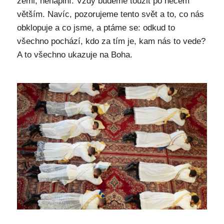
zemi, nenaplní. Vždy budeme toužit po něčem
větším. Navíc, pozorujeme tento svět a to, co nás
obklopuje a co jsme, a ptáme se: odkud to
všechno pochází, kdo za tím je, kam nás to vede?
A to všechno ukazuje na Boha.