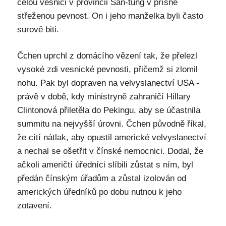
celou vesnici v provincii Šan-tung v přísně
střeženou pevnost. On i jeho manželka byli často
surově biti.
Čchen uprchl z domácího vězení tak, že přelezl
vysoké zdi vesnické pevnosti, přičemž si zlomil
nohu. Pak byl dopraven na velvyslanectví USA -
právě v době, kdy ministryně zahraničí Hillary
Clintonová přiletěla do Pekingu, aby se účastnila
summitu na nejvyšší úrovni. Čchen původně říkal,
že cítí nátlak, aby opustil americké velvyslanectví
a nechal se ošetřit v čínské nemocnici. Dodal, že
ačkoli američtí úředníci slíbili zůstat s ním, byl
předán čínským úřadům a zůstal izolován od
amerických úředníků po dobu nutnou k jeho
zotavení.