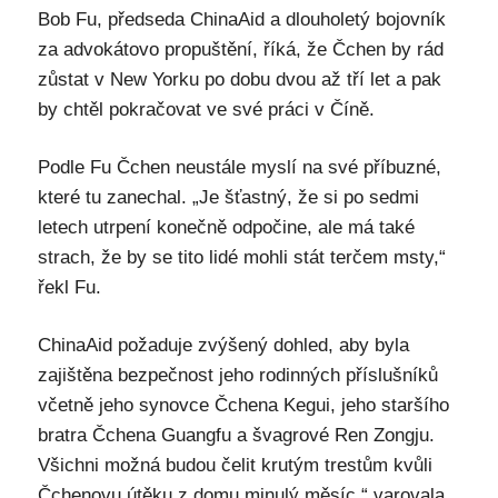
Bob Fu, předseda ChinaAid a dlouholetý bojovník
za advokátovo propuštění, říká, že Čchen by rád
zůstat v New Yorku po dobu dvou až tří let a pak
by chtěl pokračovat ve své práci v Číně.
Podle Fu Čchen neustále myslí na své příbuzné,
které tu zanechal. „Je šťastný, že si po sedmi
letech utrpení konečně odpočine, ale má také
strach, že by se tito lidé mohli stát terčem msty,“
řekl Fu.
ChinaAid požaduje zvýšený dohled, aby byla
zajištěna bezpečnost jeho rodinných příslušníků
včetně jeho synovce Čchena Kegui, jeho staršího
bratra Čchena Guangfu a švagrové Ren Zongju.
Všichni možná budou čelit krutým trestům kvůli
Čchenovu útěku z domu minulý měsíc,“ varovala