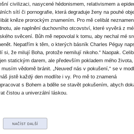
ešní civilizaci, nasycené hédonismem, relativismem a epide
lních sítí či pornografie, která degraduje ženy na pouhé obje
elibát kněze prorockým znamením. Pro mě celibát nezname
dnotu, ale naplnění duchovního otcovství, které vyvěrá z m
ského svěcení. Bůh mě nepovolal k tomu, aby nechal mé sr
enět. Nepatřím k těm, o kterých básník Charles Péguy naps
í si, že milují Boha, protože nemilují nikoho.“ Naopak. Celib
 jen statickým darem, ale především pokladem mého života,
ý musím vědomě bránit. „Neuveď nás v pokušení,“ se v modl
náš jistě každý den modlíte i vy. Pro mě to znamená
upracovat s Bohem a bděle se stavět pokušením, abych dok
at čistou a univerzální láskou.
NAČÍST DALŠÍ