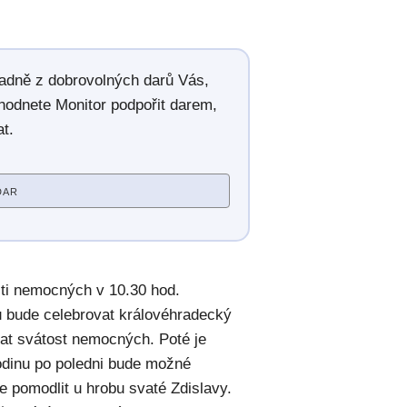
radně z dobrovolných darů Vás,
hodnete Monitor podpořit darem,
t.
DAR
sti nemocných v 10.30 hod.
u bude celebrovat královéhradecký
vat svátost nemocných. Poté je
odinu po poledni bude možné
e pomodlit u hrobu svaté Zdislavy.