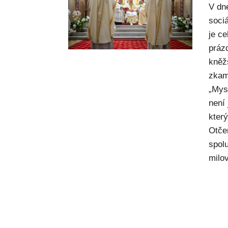
V dn
sociá
je c
práz
kněž
zkam
„Mysl
není
kter
Otče
spol
milov