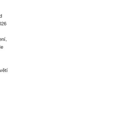
d
026
ení,
le
větí