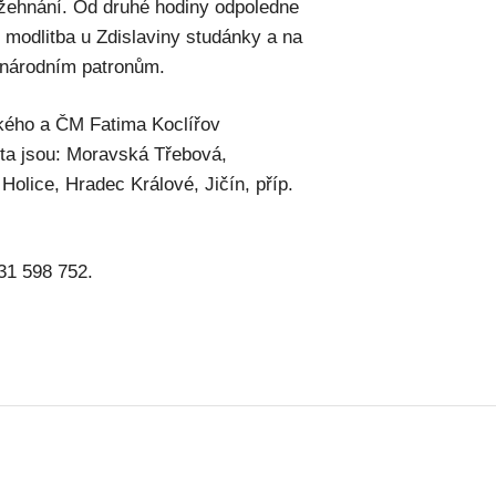
žehnání. Od druhé hodiny odpoledne
modlitba u Zdislaviny studánky a na
 národním patronům.
kého a ČM Fatima Koclířov
sta jsou: Moravská Třebová,
Holice, Hradec Králové, Jičín, příp.
731 598 752.