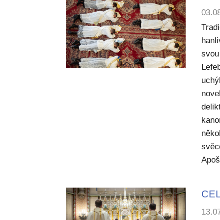
03.0
Trad
hanl
svou 
Lefe
uchý
nove
deli
kano
něko
svěc
Apoš
CEL
13.0