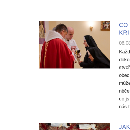
CO 
KR
06.0
Každ
dokon
stvoř
obecn
může
něče
co j
nás 
JAK