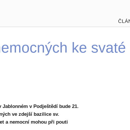
ČLÁ
 nemocných ke svaté
v Jablonném v Podještědí bude 21.
ch ve zdejší bazilice sv.
 let a nemocní mohou při pouti