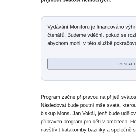
Vydávání Monitoru je financováno výh
čtenářů. Budeme vděční, pokud se roz
abychom mohli v této službě pokračova
POSLAT 
Program začne přípravou na přijetí sváto
Následovat bude poutní mše svatá, ktero
biskup Mons. Jan Vokál, jenž bude udělo
připraven program pro děti v ambitech. H
navštívit katakomby baziliky a společně s