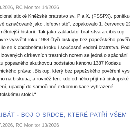
8.2026, RC Monitor 14/2026
icionalistické Kněžské bratrstvo sv. Pia X. (FSSPX), poněku
ivě označované jako „lefebvristé“, zopakovalo 1. července 2
někdejší historii. Tak jako zakladatel bratrstva arcibiskup
bvre vysvětil roku 1988 čtyři biskupy bez papežského pověř
lilo se k obdobnému kroku i současné vedení bratrstva. Pod
lizovaných církevních trestních norem se jedná o spáchání
ktu popsaného skutkovou podstatou kánonu 1387 Kodexu
nického práva: „Biskup, který bez papežského pověření vys
ho na biskupa, a rovněž ten, kdo od něho přijímá biskupské
ení, upadají do samočinné exkomunikace vyhrazené
tolskému stolci.“
IBÁT - BOJ O SRDCE, KTERÉ PATŘÍ VŠEM
7.2026, RC Monitor 13/2026