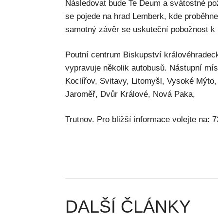
Následovat bude Te Deum a svátostné po
se pojede na hrad Lemberk, kde proběhne 
samotný závěr se uskuteční pobožnost k
Poutní centrum Biskupství královéhradec
vypravuje několik autobusů. Nástupní mí
Koclířov, Svitavy, Litomyšl, Vysoké Mýto, 
Jaroměř, Dvůr Králové, Nová Paka,
Trutnov. Pro bližší informace volejte na: 
DALŠÍ ČLÁNKY