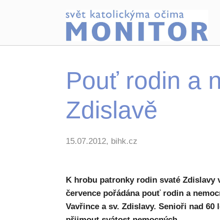
Pouť rodin a
Zdislavě
15.07.2012, bihk.cz
K hrobu patronky rodin svaté Zdislavy 
července pořádána pouť rodin a nemocný
Vavřince a sv. Zdislavy. Senioři nad 60
přijmout svátost nemocných.