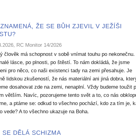
ZNAMENÁ, ŽE SE BŮH ZJEVIL V JEŽÍŠI
ISTU?
8.2026, RC Monitor 14/2026
ý člověk má schopnost v sobě vnímat touhu po nekonečnu.
alé lásce, po plnosti, po štěstí. To nám dokládá, že jsme
eni pro něco, co naši existenci tady na zemi přesahuje. Je
ě lidskou zkušeností, že nás materiální ani jiná dobra, kte
me dosahovat zde na zemi, nenaplní. Vždy budeme toužit 
m větším. Navíc, pozorujeme tento svět a to, co nás obklop
sme, a ptáme se: odkud to všechno pochází, kdo za tím je, 
to vede? A to všechno ukazuje na Boha.
 SE DĚLÁ SCHIZMA