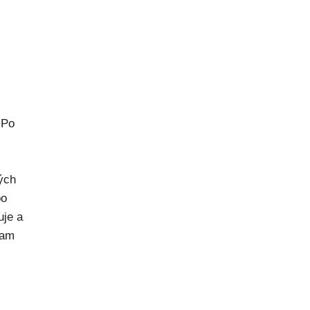
 Po
rých
po
uje a
kam