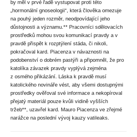
by měl v prvé řadě vystupovat proti této
„hormonální gnoseologii“, která člověka omezuje
na pouhý jeden rozměr, neodpovídající jeho
důstojnosti a významu.** Pracovníci sdělovacích
prostředků mohou svou komunikací pravdy a v
pravdě přispět k rozptýlení stáda, či nikoli,
pokračoval kard. Piacenza v návaznosti na
podobenství o dobrém pastýři a připomněl, že pro
katolíka závazek pravdy vyplývá zejména
z osmého přikázání. Láska k pravdě musí
katolického novináře vést, aby všemi dostupnými
prostředky ověřoval své informace a nekopíroval
přejatý materiál pouze kvůli vidině vyšších
tržeb**, uzavřel kard. Mauro Piacenza ve zřejmé
narážce na poslední vývoj kauzy vatileaks.