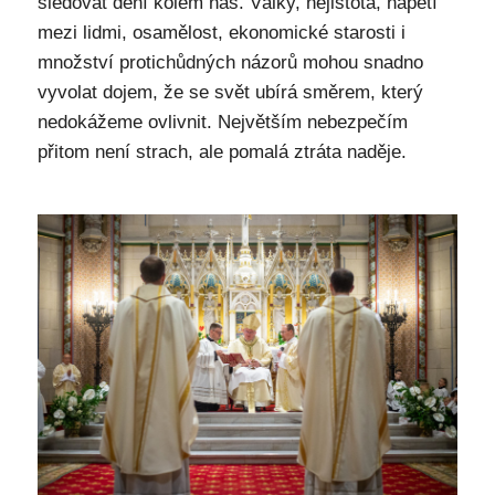
sledovat dění kolem nás. Války, nejistota, napětí
mezi lidmi, osamělost, ekonomické starosti i
množství protichůdných názorů mohou snadno
vyvolat dojem, že se svět ubírá směrem, který
nedokážeme ovlivnit. Největším nebezpečím
přitom není strach, ale pomalá ztráta naděje.