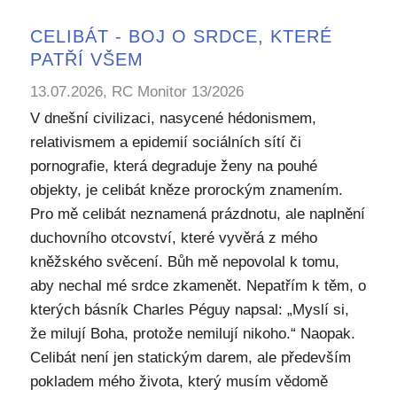
CELIBÁT - BOJ O SRDCE, KTERÉ
PATŘÍ VŠEM
13.07.2026, RC Monitor 13/2026
V dnešní civilizaci, nasycené hédonismem,
relativismem a epidemií sociálních sítí či
pornografie, která degraduje ženy na pouhé
objekty, je celibát kněze prorockým znamením.
Pro mě celibát neznamená prázdnotu, ale naplnění
duchovního otcovství, které vyvěrá z mého
kněžského svěcení. Bůh mě nepovolal k tomu,
aby nechal mé srdce zkamenět. Nepatřím k těm, o
kterých básník Charles Péguy napsal: „Myslí si,
že milují Boha, protože nemilují nikoho.“ Naopak.
Celibát není jen statickým darem, ale především
pokladem mého života, který musím vědomě