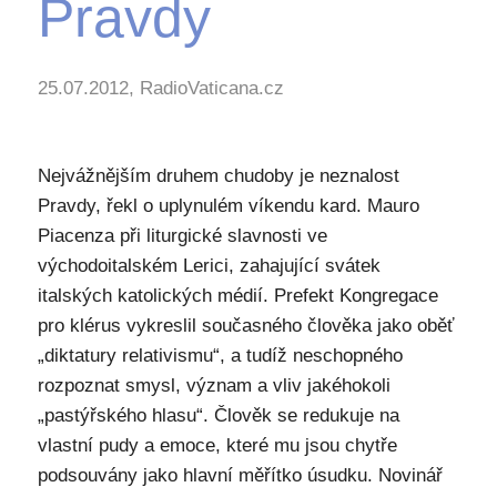
Pravdy
25.07.2012, RadioVaticana.cz
Nejvážnějším druhem chudoby je neznalost
Pravdy, řekl o uplynulém víkendu kard. Mauro
Piacenza při liturgické slavnosti ve
východoitalském Lerici, zahajující svátek
italských katolických médií. Prefekt Kongregace
pro klérus vykreslil současného člověka jako oběť
„diktatury relativismu“, a tudíž neschopného
rozpoznat smysl, význam a vliv jakéhokoli
„pastýřského hlasu“. Člověk se redukuje na
vlastní pudy a emoce, které mu jsou chytře
podsouvány jako hlavní měřítko úsudku. Novinář