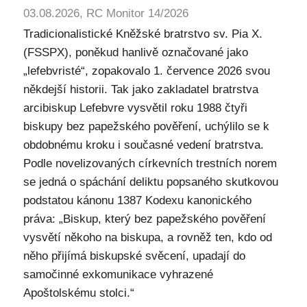
03.08.2026, RC Monitor 14/2026
Tradicionalistické Kněžské bratrstvo sv. Pia X.
(FSSPX), poněkud hanlivě označované jako
„lefebvristé“, zopakovalo 1. července 2026 svou
někdejší historii. Tak jako zakladatel bratrstva
arcibiskup Lefebvre vysvětil roku 1988 čtyři
biskupy bez papežského pověření, uchýlilo se k
obdobnému kroku i současné vedení bratrstva.
Podle novelizovaných církevních trestních norem
se jedná o spáchání deliktu popsaného skutkovou
podstatou kánonu 1387 Kodexu kanonického
práva: „Biskup, který bez papežského pověření
vysvětí někoho na biskupa, a rovněž ten, kdo od
něho přijímá biskupské svěcení, upadají do
samočinné exkomunikace vyhrazené
Apoštolskému stolci.“