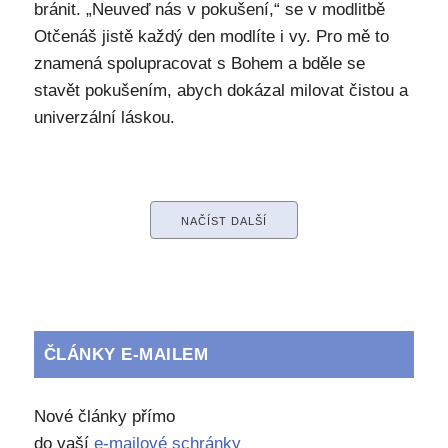
bránit. „Neuveď nás v pokušení,“ se v modlitbě
Otčenáš jistě každý den modlíte i vy. Pro mě to
znamená spolupracovat s Bohem a bděle se
stavět pokušením, abych dokázal milovat čistou a
univerzální láskou.
NAČÍST DALŠÍ
ČLÁNKY E-MAILEM
Nové články přímo
do vaší
e-mailové schránky