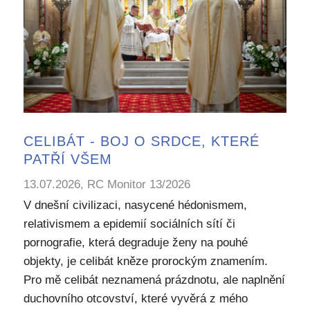
CELIBÁT - BOJ O SRDCE, KTERÉ
PATŘÍ VŠEM
13.07.2026, RC Monitor 13/2026
V dnešní civilizaci, nasycené hédonismem,
relativismem a epidemií sociálních sítí či
pornografie, která degraduje ženy na pouhé
objekty, je celibát kněze prorockým znamením.
Pro mě celibát neznamená prázdnotu, ale naplnění
duchovního otcovství, které vyvěrá z mého