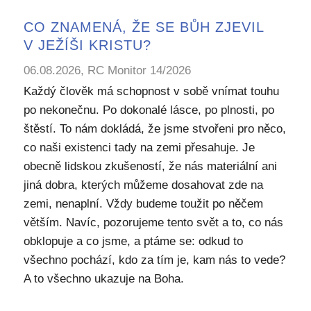
CO ZNAMENÁ, ŽE SE BŮH ZJEVIL
V JEŽÍŠI KRISTU?
06.08.2026, RC Monitor 14/2026
Každý člověk má schopnost v sobě vnímat touhu
po nekonečnu. Po dokonalé lásce, po plnosti, po
štěstí. To nám dokládá, že jsme stvořeni pro něco,
co naši existenci tady na zemi přesahuje. Je
obecně lidskou zkušeností, že nás materiální ani
jiná dobra, kterých můžeme dosahovat zde na
zemi, nenaplní. Vždy budeme toužit po něčem
větším. Navíc, pozorujeme tento svět a to, co nás
obklopuje a co jsme, a ptáme se: odkud to
všechno pochází, kdo za tím je, kam nás to vede?
A to všechno ukazuje na Boha.