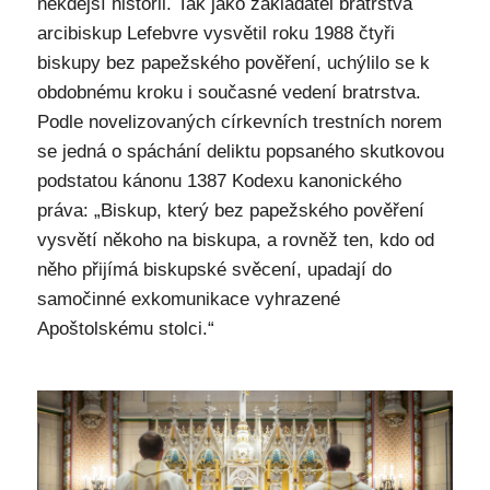
někdejší historii. Tak jako zakladatel bratrstva
arcibiskup Lefebvre vysvětil roku 1988 čtyři
biskupy bez papežského pověření, uchýlilo se k
obdobnému kroku i současné vedení bratrstva.
Podle novelizovaných církevních trestních norem
se jedná o spáchání deliktu popsaného skutkovou
podstatou kánonu 1387 Kodexu kanonického
práva: „Biskup, který bez papežského pověření
vysvětí někoho na biskupa, a rovněž ten, kdo od
něho přijímá biskupské svěcení, upadají do
samočinné exkomunikace vyhrazené
Apoštolskému stolci.“