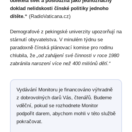
obletěla svět a posloužila jako jednoznačný
doklad nelidskosti čínské politiky jednoho
dítěte.“
(RadioVaticana.cz)
Demografové z pekingské univerzity upozorňují na
stárnutí obyvatelstva. V minulém týdnu se
paradoxně čínská plánovací komise pro rodinu
chlubila, že
„od zahájení své činnosti v roce 1980
zabránila narození více než 400 miliónů dětí.“
Vydávání Monitoru je financováno výhradně
z dobrovolných darů Vás, čtenářů. Budeme
vděční, pokud se rozhodnete Monitor
podpořit darem, abychom mohli v této službě
pokračovat.