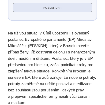
POSLAT DAR
Na tíživou situaci v Číně upozornil i slovenský
poslanec Evropského parlamentu (EP) Miroslav
Mikoláščik (EĽS/KDH), který v Bruselu otevřel
případ ženy, jíž odstranili dělohu i s nenarozeným
devítiměsíčním dítětem. Poslanec, který je v EP
předsedou pro bioetiku, začal podnikat kroky pro
zlepšení takové situace. Konkrétním krokem je
usnesení EP, které zdůrazňuje, že nucené potraty,
potraty zaměřené na určité pohlaví a sterilizace
bez souhlasu jsou porušením lidských práv
a projevem specifické formy násilí vůči ženám
a matkám.