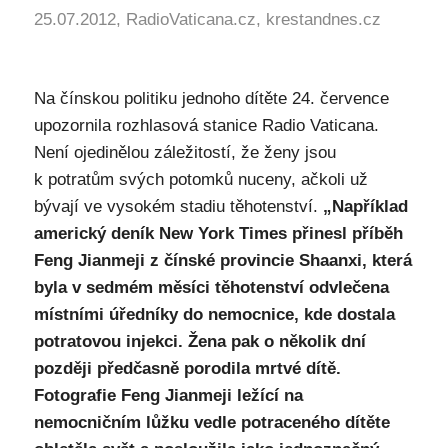
25.07.2012, RadioVaticana.cz, krestandnes.cz
Na čínskou politiku jednoho dítěte 24. července
upozornila rozhlasová stanice Radio Vaticana.
Není ojedinělou záležitostí, že ženy jsou
k potratům svých potomků nuceny, ačkoli už
bývají ve vysokém stadiu těhotenství.
„Například
americký deník New York Times přinesl příběh
Feng Jianmeji z čínské provincie Shaanxi, která
byla v sedmém měsíci těhotenství odvlečena
místními úředníky do nemocnice, kde dostala
potratovou injekci. Žena pak o několik dní
později předčasně porodila mrtvé dítě.
Fotografie Feng Jianmeji ležící na
nemocničním lůžku vedle potraceného dítěte