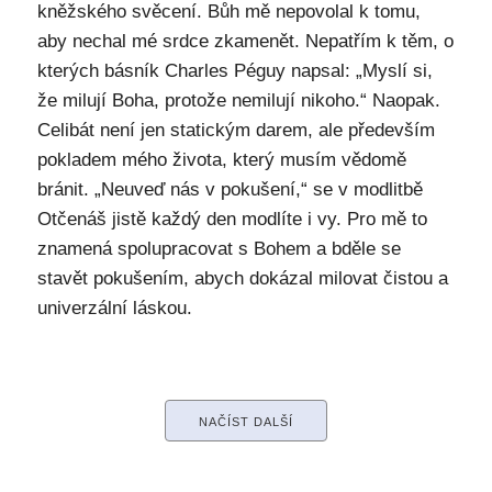
kněžského svěcení. Bůh mě nepovolal k tomu,
aby nechal mé srdce zkamenět. Nepatřím k těm, o
kterých básník Charles Péguy napsal: „Myslí si,
že milují Boha, protože nemilují nikoho.“ Naopak.
Celibát není jen statickým darem, ale především
pokladem mého života, který musím vědomě
bránit. „Neuveď nás v pokušení,“ se v modlitbě
Otčenáš jistě každý den modlíte i vy. Pro mě to
znamená spolupracovat s Bohem a bděle se
stavět pokušením, abych dokázal milovat čistou a
univerzální láskou.
NAČÍST DALŠÍ