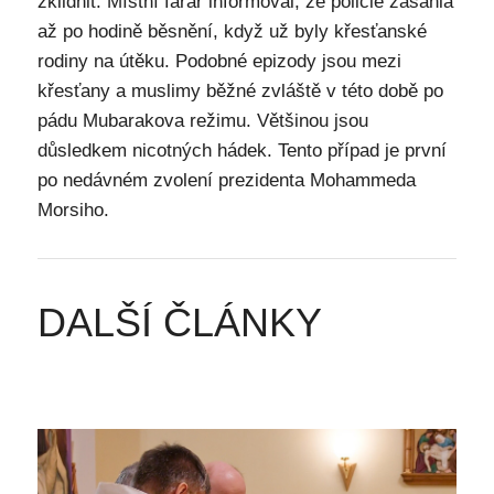
zklidnit. Místní farář informoval, že policie zasáhla
až po hodině běsnění, když už byly křesťanské
rodiny na útěku. Podobné epizody jsou mezi
křesťany a muslimy běžné zvláště v této době po
pádu Mubarakova režimu. Většinou jsou
důsledkem nicotných hádek. Tento případ je první
po nedávném zvolení prezidenta Mohammeda
Morsiho.
DALŠÍ ČLÁNKY