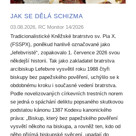
JAK SE DĚLÁ SCHIZMA
03.08.2026, RC Monitor 14/2026
Tradicionalistické Kněžské bratrstvo sv. Pia X.
(FSSPX), poněkud hanlivě označované jako
„lefebvristé“, zopakovalo 1. července 2026 svou
někdejší historii. Tak jako zakladatel bratrstva
arcibiskup Lefebvre vysvětil roku 1988 čtyři
biskupy bez papežského pověření, uchýlilo se k
obdobnému kroku i současné vedení bratrstva.
Podle novelizovaných církevních trestních norem
se jedná o spáchání deliktu popsaného skutkovou
podstatou kánonu 1387 Kodexu kanonického
práva: „Biskup, který bez papežského pověření
vysvětí někoho na biskupa, a rovněž ten, kdo od
něho přijímá biskupské svěcení, upadají do