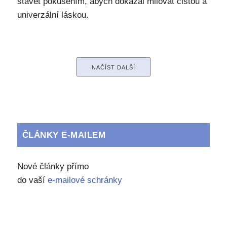
stavět pokušením, abych dokázal milovat čistou a
univerzální láskou.
NAČÍST DALŠÍ
ČLÁNKY E-MAILEM
Nové články přímo
do vaší
e-mailové schránky