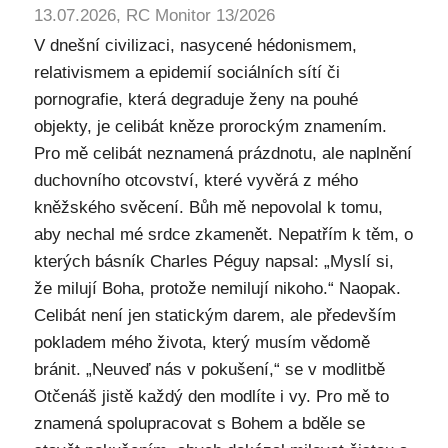
13.07.2026, RC Monitor 13/2026
V dnešní civilizaci, nasycené hédonismem,
relativismem a epidemií sociálních sítí či
pornografie, která degraduje ženy na pouhé
objekty, je celibát kněze prorockým znamením.
Pro mě celibát neznamená prázdnotu, ale naplnění
duchovního otcovství, které vyvěrá z mého
kněžského svěcení. Bůh mě nepovolal k tomu,
aby nechal mé srdce zkamenět. Nepatřím k těm, o
kterých básník Charles Péguy napsal: „Myslí si,
že milují Boha, protože nemilují nikoho.“ Naopak.
Celibát není jen statickým darem, ale především
pokladem mého života, který musím vědomě
bránit. „Neuveď nás v pokušení,“ se v modlitbě
Otčenáš jistě každý den modlíte i vy. Pro mě to
znamená spolupracovat s Bohem a bděle se