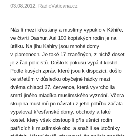
03.08.2012, RadioVaticana.cz
Násilí mezi křesťany a muslimy vypuklo v Káhiře,
ve čtvrti Dashur. Asi 100 koptských rodin je na
útěku. Na jihu Káhiry jsou mnohé domy
v plamenech. Je také 17 zraněných, z nichž deset
je z řad policistů. Došlo k pokusu vypálit kostel.
Podle kusých zpráv, které jsou k dispozici, došlo
ke střetům v důsledku obyčejné hádky mezi
dvěma chlapci 27. července, která vyvrcholila
smrtí jiného mladíka muslimského vyznání. Včera
skupina muslimů po návratu z jeho pohřbu začala
vypalovat křesťanské domy, obchody a také
kostel, který však obstoupili příslušníci rodin
patřících k muslimské obci a snažili se útočníky