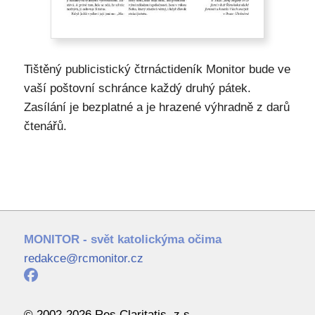
Tištěný publicistický čtrnáctideník Monitor bude ve
vaší poštovní schránce každý druhý pátek.
Zasílání je bezplatné a je hrazené výhradně z darů
čtenářů.
MONITOR - svět katolickýma očima
redakce@rcmonitor.cz
© 2002-2026 Res Claritatis, z.s.