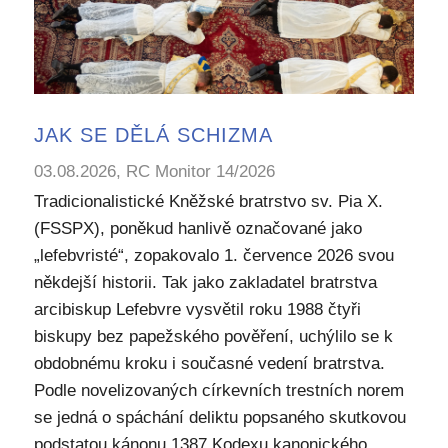
JAK SE DĚLÁ SCHIZMA
03.08.2026, RC Monitor 14/2026
Tradicionalistické Kněžské bratrstvo sv. Pia X.
(FSSPX), poněkud hanlivě označované jako
„lefebvristé“, zopakovalo 1. července 2026 svou
někdejší historii. Tak jako zakladatel bratrstva
arcibiskup Lefebvre vysvětil roku 1988 čtyři
biskupy bez papežského pověření, uchýlilo se k
obdobnému kroku i současné vedení bratrstva.
Podle novelizovaných církevních trestních norem
se jedná o spáchání deliktu popsaného skutkovou
podstatou kánonu 1387 Kodexu kanonického