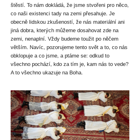
štěstí. To nám dokládá, že jsme stvořeni pro něco,
co naši existenci tady na zemi přesahuje. Je
obecně lidskou zkušeností, že nás materiální ani
jiná dobra, kterých můžeme dosahovat zde na
zemi, nenaplní. Vždy budeme toužit po něčem
větším. Navíc, pozorujeme tento svět a to, co nás
obklopuje a co jsme, a ptáme se: odkud to
všechno pochází, kdo za tím je, kam nás to vede?
A to všechno ukazuje na Boha.