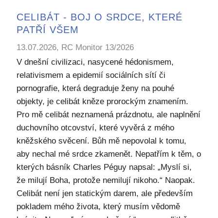
CELIBÁT - BOJ O SRDCE, KTERÉ
PATŘÍ VŠEM
13.07.2026, RC Monitor 13/2026
V dnešní civilizaci, nasycené hédonismem,
relativismem a epidemií sociálních sítí či
pornografie, která degraduje ženy na pouhé
objekty, je celibát kněze prorockým znamením.
Pro mě celibát neznamená prázdnotu, ale naplnění
duchovního otcovství, které vyvěrá z mého
kněžského svěcení. Bůh mě nepovolal k tomu,
aby nechal mé srdce zkamenět. Nepatřím k těm, o
kterých básník Charles Péguy napsal: „Myslí si,
že milují Boha, protože nemilují nikoho.“ Naopak.
Celibát není jen statickým darem, ale především
pokladem mého života, který musím vědomě