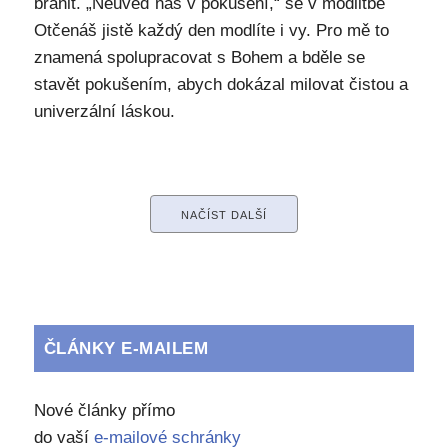
bránit. „Neuveď nás v pokušení,“ se v modlitbě
Otčenáš jistě každý den modlíte i vy. Pro mě to
znamená spolupracovat s Bohem a bděle se
stavět pokušením, abych dokázal milovat čistou a
univerzální láskou.
NAČÍST DALŠÍ
ČLÁNKY E-MAILEM
Nové články přímo
do vaší
e-mailové schránky