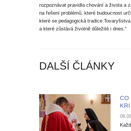
rozpoznávat pravidla chování a života a z
na řešení problémů, které budoucnost určit
které se pedagogická tradice Tovaryšstva
a které zůstává životně důležité i dnes.“
DALŠÍ ČLÁNKY
CO 
KR
06.0
Každ