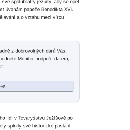
 své spolubratry jezuity, aby se opět
nost úvahám papeže Benedikta XVI.
ělávání a o vztahu mezi vírou
radně z dobrovolných darů Vás,
hodnete Monitor podpořit darem,
t.
DAR
o lidí v Tovaryšstvu Ježíšově po
y splnily své historické poslání