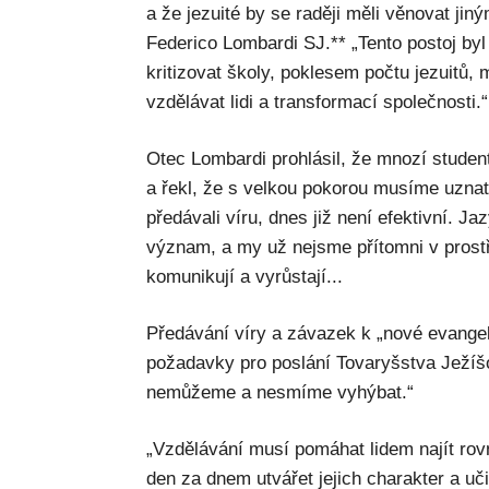
a že jezuité by se raději měli věnovat jin
Federico Lombardi SJ.** „Tento postoj by
kritizovat školy, poklesem počtu jezuitů,
vzdělávat lidi a transformací společnosti.“
Otec Lombardi prohlásil, že mnozí student
a řekl, že s velkou pokorou musíme uznat
předávali víru, dnes již není efektivní. Jaz
význam, a my už nejsme přítomni v prostře
komunikují a vyrůstají...
Předávání víry a závazek k „nové evangel
požadavky pro poslání Tovaryšstva Ježíš
nemůžeme a nesmíme vyhýbat.“
„Vzdělávání musí pomáhat lidem najít rov
den za dnem utvářet jejich charakter a uč