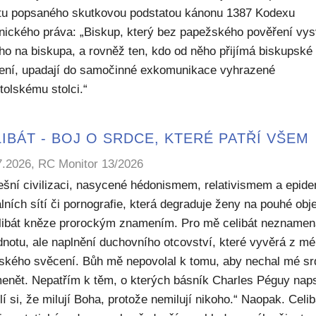
ktu popsaného skutkovou podstatou kánonu 1387 Kodexu
nického práva: „Biskup, který bez papežského pověření vys
ho na biskupa, a rovněž ten, kdo od něho přijímá biskupské
ení, upadají do samočinné exkomunikace vyhrazené
tolskému stolci.“
IBÁT - BOJ O SRDCE, KTERÉ PATŘÍ VŠEM
7.2026, RC Monitor 13/2026
ešní civilizaci, nasycené hédonismem, relativismem a epide
lních sítí či pornografie, která degraduje ženy na pouhé obje
elibát kněze prorockým znamením. Pro mě celibát nezname
dnotu, ale naplnění duchovního otcovství, které vyvěrá z m
ského svěcení. Bůh mě nepovolal k tomu, aby nechal mé sr
enět. Nepatřím k těm, o kterých básník Charles Péguy naps
í si, že milují Boha, protože nemilují nikoho.“ Naopak. Celib