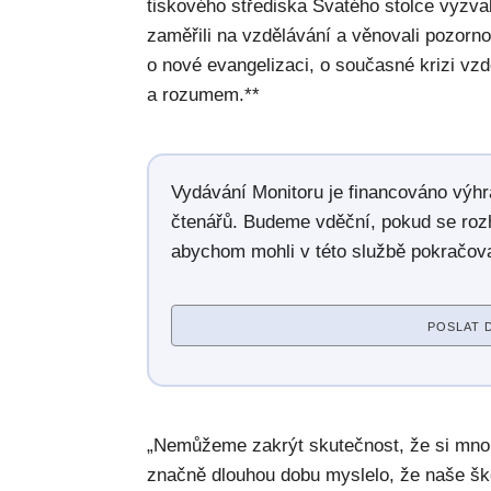
tiskového střediska Svatého stolce vyzval
zaměřili na vzdělávání a věnovali pozor
o nové evangelizaci, o současné krizi vzd
a rozumem.**
Vydávání Monitoru je financováno výh
čtenářů. Budeme vděční, pokud se roz
abychom mohli v této službě pokračova
POSLAT 
„Nemůžeme zakrýt skutečnost, že si mnoh
značně dlouhou dobu myslelo, že naše škol