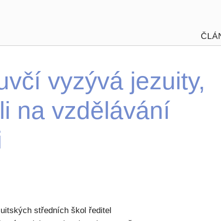
ČLÁ
včí vyzývá jezuity,
li na vzdělávání
i
uitských středních škol ředitel