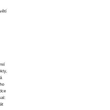
větí
mií
kty,
ná
ého
dce
al:
át