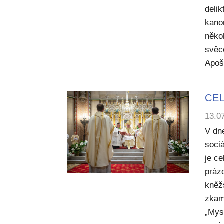
deli
kano
něko
svěc
Apoš
CEL
13.0
V dn
sociá
je c
práz
kněž
zkam
„Mysl