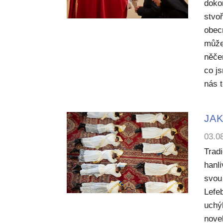
dokon
stvoř
obecn
může
něče
co j
nás 
JAK
03.0
Trad
hanl
svou 
Lefe
uchý
nove