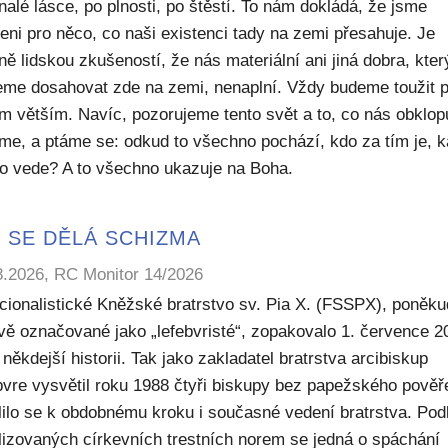
alé lásce, po plnosti, po štěstí. To nám dokládá, že jsme
eni pro něco, co naši existenci tady na zemi přesahuje. Je
ě lidskou zkušeností, že nás materiální ani jiná dobra, kte
me dosahovat zde na zemi, nenaplní. Vždy budeme toužit 
m větším. Navíc, pozorujeme tento svět a to, co nás obklop
sme, a ptáme se: odkud to všechno pochází, kdo za tím je, 
to vede? A to všechno ukazuje na Boha.
 SE DĚLÁ SCHIZMA
8.2026, RC Monitor 14/2026
icionalistické Kněžské bratrstvo sv. Pia X. (FSSPX), poněku
ivě označované jako „lefebvristé“, zopakovalo 1. července 2
někdejší historii. Tak jako zakladatel bratrstva arcibiskup
bvre vysvětil roku 1988 čtyři biskupy bez papežského pověř
lilo se k obdobnému kroku i současné vedení bratrstva. Pod
lizovaných církevních trestních norem se jedná o spáchání