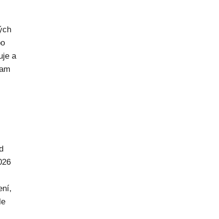
rých
po
uje a
kam
d
026
ení,
le