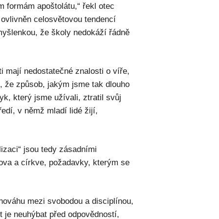
ým formám apoštolátu,“ řekl otec
l ovlivněn celosvětovou tendencí
 myšlenkou, že školy nedokáží řádně
i mají nedostatečné znalosti o víře,
, že způsob, jakým jsme tak dlouho
yk, který jsme užívali, ztratil svůj
dí, v němž mladí lidé žijí,
izaci“ jsou tedy zásadními
ova a církve, požadavky, kterým se
nováhu mezi svobodou a disciplínou,
it je neuhýbat před odpovědností,