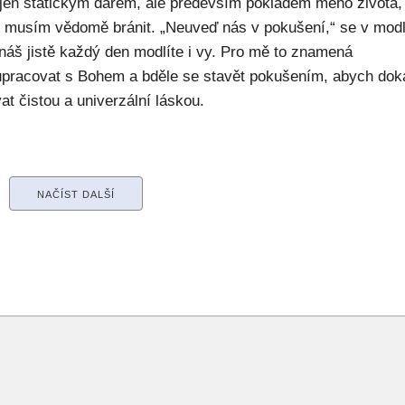
 jen statickým darem, ale především pokladem mého života,
ý musím vědomě bránit. „Neuveď nás v pokušení,“ se v modl
náš jistě každý den modlíte i vy. Pro mě to znamená
upracovat s Bohem a bděle se stavět pokušením, abych dok
at čistou a univerzální láskou.
NAČÍST DALŠÍ