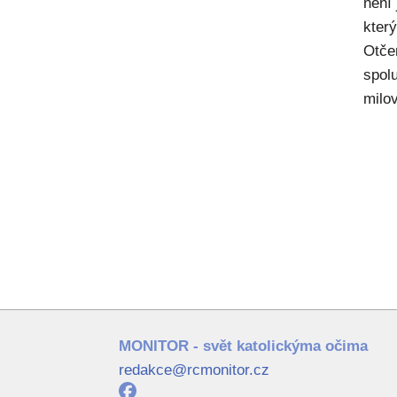
není
kter
Otče
spol
milov
MONITOR - svět katolickýma očima
redakce@rcmonitor.cz