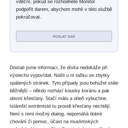
vděční, pokud se rozhodnete Monitor
podpořit darem, abychom mohli v této službě
pokračovat.
POSLAT DAR
Dostali jsme informaci, že dívka nedokáže při
výslechu vypovídat. Našli u ní tašku se zbytky
spálených stránek. Tyto případy jsou bohužel stále
běžnější – někdo rozhází kousky koránu a pak
obviní křesťany. Stačí málo a oheň vybuchne.
Islámští extrémisté tu prostě křesťany nechtějí.
Není s nimi možný dialog, nepomáhá dobré
chování či pomoc, účast na muslimských