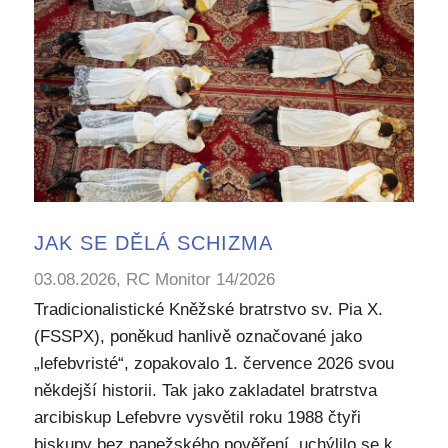
JAK SE DĚLÁ SCHIZMA
03.08.2026, RC Monitor 14/2026
Tradicionalistické Kněžské bratrstvo sv. Pia X.
(FSSPX), poněkud hanlivě označované jako
„lefebvristé“, zopakovalo 1. července 2026 svou
někdejší historii. Tak jako zakladatel bratrstva
arcibiskup Lefebvre vysvětil roku 1988 čtyři
biskupy bez papežského pověření, uchýlilo se k