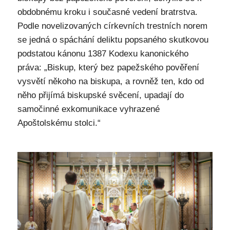
obdobnému kroku i současné vedení bratrstva.
Podle novelizovaných církevních trestních norem
se jedná o spáchání deliktu popsaného skutkovou
podstatou kánonu 1387 Kodexu kanonického
práva: „Biskup, který bez papežského pověření
vysvětí někoho na biskupa, a rovněž ten, kdo od
něho přijímá biskupské svěcení, upadají do
samočinné exkomunikace vyhrazené
Apoštolskému stolci.“