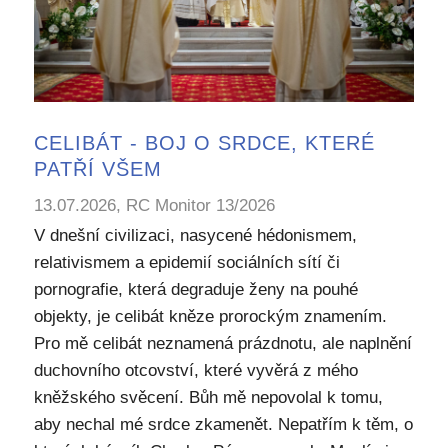
CELIBÁT - BOJ O SRDCE, KTERÉ
PATŘÍ VŠEM
13.07.2026, RC Monitor 13/2026
V dnešní civilizaci, nasycené hédonismem,
relativismem a epidemií sociálních sítí či
pornografie, která degraduje ženy na pouhé
objekty, je celibát kněze prorockým znamením.
Pro mě celibát neznamená prázdnotu, ale naplnění
duchovního otcovství, které vyvěrá z mého
kněžského svěcení. Bůh mě nepovolal k tomu,
aby nechal mé srdce zkamenět. Nepatřím k těm, o