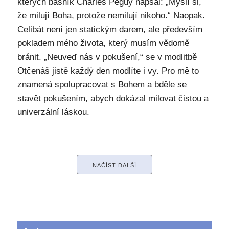
kterých básník Charles Péguy napsal: „Myslí si,
že milují Boha, protože nemilují nikoho.“ Naopak.
Celibát není jen statickým darem, ale především
pokladem mého života, který musím vědomě
bránit. „Neuveď nás v pokušení,“ se v modlitbě
Otčenáš jistě každý den modlíte i vy. Pro mě to
znamená spolupracovat s Bohem a bděle se
stavět pokušením, abych dokázal milovat čistou a
univerzální láskou.
NAČÍST DALŠÍ