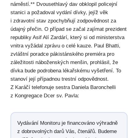
náměstí.** Dvousethlavý dav obklopil policejní
stanici a požadoval vydání dívky, jejíž věk
i zdravotní stav zpochybňují zodpovědnost za
údajný přečin. O případ se začal zajímat prezident
republiky Asif Alí Zardárí, který si od ministerstva
vnitra vyžádal zprávu o celé kauze. Paul Bhatti,
zvláštní poradce pákistánského premiéra pro
záležitosti náboženských menšin, prohlásil, že
dívka bude podrobena lékařskému vyšetření. To
stanoví její případnou trestní odpovědnost.
Z Karáčí telefonuje sestra Daniela Baronchelli
z Kongregace Dcer sv. Pavla:
Vydávání Monitoru je financováno výhradně
z dobrovolných darů Vás, čtenářů. Budeme