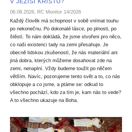
V JEŽÍŠI KRISTU?
06.08.2026, RC Monitor 14/2026
Každý člověk má schopnost v sobě vnímat touhu
po nekonečnu. Po dokonalé lásce, po plnosti, po
štěstí. To nám dokládá, že jsme stvořeni pro něco,
co naši existenci tady na zemi přesahuje. Je
obecně lidskou zkušeností, že nás materiální ani
jiná dobra, kterých můžeme dosahovat zde na
zemi, nenaplní. Vždy budeme toužit po něčem
větším. Navíc, pozorujeme tento svět a to, co nás
obklopuje a co jsme, a ptáme se: odkud to
všechno pochází, kdo za tím je, kam nás to vede?
A to všechno ukazuje na Boha.