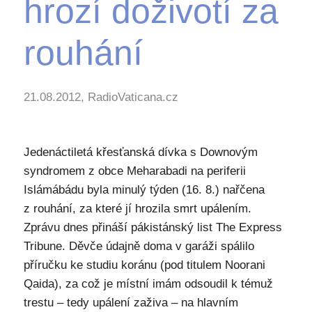
hrozí doživotí za
rouhání
21.08.2012, RadioVaticana.cz
Jedenáctiletá křesťanská dívka s Downovým
syndromem z obce Meharabadi na periferii
Islámábádu byla minulý týden (16. 8.) nařčena
z rouhání, za které jí hrozila smrt upálením.
Zprávu dnes přináší pákistánský list The Express
Tribune. Děvče údajně doma v garáži spálilo
příručku ke studiu koránu (pod titulem Noorani
Qaida), za což je místní imám odsoudil k témuž
trestu – tedy upálení zaživa – na hlavním