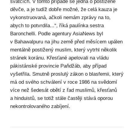
svátcích. V tomto případě se jedná o postižené
děvče, a je tudíž dobře možné, že celá kauza je
vykonstruovaná, ačkoli nemám zprávy na to,
abych to potvrdila...“, říká paulínka sestra
Baronchelli. Podle agentury AsiaNews byl
v Bahawalpuru na jihu země před měsícem upálen
mentálně postižený muslim, který vytrhl několik
stránek koránu. Křesťané apelovali na vládu
pákistánské provincie Paňdžáb, aby případ
vyšetřila. Smutně proslulý zákon o blasfemii, který
má od svého schválení v roce 1986 na svědomí
více než šedesát obětí z řad muslimů, křesťanů
a hinduistů, se totiž stále častěji stává oporou
nekontrolovaného zabíjení.