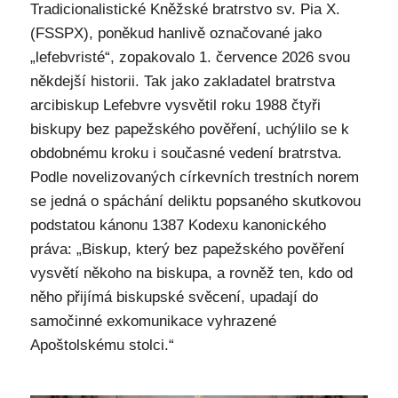
Tradicionalistické Kněžské bratrstvo sv. Pia X.
(FSSPX), poněkud hanlivě označované jako
„lefebvristé“, zopakovalo 1. července 2026 svou
někdejší historii. Tak jako zakladatel bratrstva
arcibiskup Lefebvre vysvětil roku 1988 čtyři
biskupy bez papežského pověření, uchýlilo se k
obdobnému kroku i současné vedení bratrstva.
Podle novelizovaných církevních trestních norem
se jedná o spáchání deliktu popsaného skutkovou
podstatou kánonu 1387 Kodexu kanonického
práva: „Biskup, který bez papežského pověření
vysvětí někoho na biskupa, a rovněž ten, kdo od
něho přijímá biskupské svěcení, upadají do
samočinné exkomunikace vyhrazené
Apoštolskému stolci.“