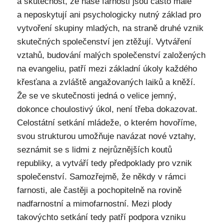
a skutečnost, že naše farnosti jsou často malé
a neposkytují ani psychologicky nutný základ pro
vytvoření skupiny mladých, na straně druhé vznik
skutečných společenství jen ztěžují. Vytváření
vztahů, budování malých společenství založených
na evangeliu, patří mezi základní úkoly každého
křesťana a zvláště angažovaných laiků a kněží.
Že se ve skutečnosti jedná o velice jemný,
dokonce choulostivý úkol, není třeba dokazovat.
Celostátní setkání mládeže, o kterém hovoříme,
svou strukturou umožňuje navázat nové vztahy,
seznámit se s lidmi z nejrůznějších koutů
republiky, a vytváří tedy předpoklady pro vznik
společenství. Samozřejmě, že někdy v rámci
farnosti, ale častěji a pochopitelně na rovině
nadfarnostní a mimofarnostní. Mezi plody
takovýchto setkání tedy patří podpora vzniku