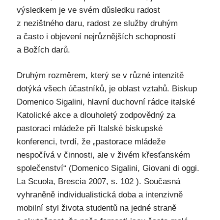
výsledkem je ve svém důsledku radost
z nezištného daru, radost ze služby druhým
a často i objevení nejrůznějších schopností
a Božích darů.
Druhým rozměrem, který se v různé intenzitě
dotýká všech účastníků, je oblast vztahů. Biskup
Domenico Sigalini, hlavní duchovní rádce italské
Katolické akce a dlouholetý zodpovědný za
pastoraci mládeže při Italské biskupské
konferenci, tvrdí, že „pastorace mládeže
nespočívá v činnosti, ale v živém křesťanském
společenství“ (Domenico Sigalini, Giovani di oggi.
La Scuola, Brescia 2007, s. 102 ). Současná
vyhraněně individualistická doba a intenzivně
mobilní styl života studentů na jedné straně