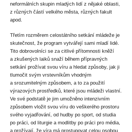
neformálních skupin mladých lidí z nějaké oblasti,
z různých částí velkého města, různých fakult
apod.
Třetím rozměrem celostátního setkání mládeže je
skutečnost, že program vytvářejí sami mladí lidé.
Tito dobrovolníci se za citlivé přítomnosti kněží
a zkušených laiků snaží během přípravných
setkání prožívat svou víru a hledat způsoby, jak ji
tlumočit svým vrstevníkům vhodným
a srozumitelným způsobem, a to za použití
výrazových prostředků, které jsou mládeži vlastní.
Ve své podstatě je jim umožněno intenzivním
způsobem vložit svou víru do veškerého prostoru
svého vyjadřování, od hudby po sport, od studia
po práci, od liturgie a modlitby po práci pro média,
a prožívají, že víra má prostupovat celou osobou