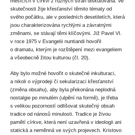
měsících v církvi z různých stran diskutována. Ve
skutečnosti žije křesťanství těmito tématy od
svého počátku, ale v posledních desetiletích, která
jsou charakterizována rychlými a závratnými
změnami, se stávají těmi klíčovými. Již Pavel VI.
v roce 1975 v Evangelii nuntiandi hovořil
o dramatu, kterým je rozštěpení mezi evangeliem
a všeobecně žitou kulturou (čl. 20).
Aby bylo možné hovořit o skutečné inkulturaci,
a nikoli o výprodeji či sekularizaci křesťanství
(změna obsahu), aby byla překonána neplodná
nostalgie po minulém (ulpění na formě), je třeba
s velikou pozorností odlišovat skutečný obsah
tradice od nánosů minulosti. Tradice je živou
pamětí církve, která není uzavřená v ideologii ani
statická a neměnná ve svých projevech. Kristovo