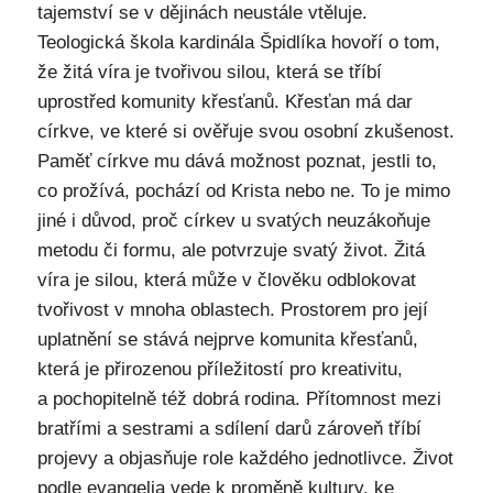
tajemství se v dějinách neustále vtěluje.
Teologická škola kardinála Špidlíka hovoří o tom,
že žitá víra je tvořivou silou, která se tříbí
uprostřed komunity křesťanů. Křesťan má dar
církve, ve které si ověřuje svou osobní zkušenost.
Paměť církve mu dává možnost poznat, jestli to,
co prožívá, pochází od Krista nebo ne. To je mimo
jiné i důvod, proč církev u svatých neuzákoňuje
metodu či formu, ale potvrzuje svatý život. Žitá
víra je silou, která může v člověku odblokovat
tvořivost v mnoha oblastech. Prostorem pro její
uplatnění se stává nejprve komunita křesťanů,
která je přirozenou příležitostí pro kreativitu,
a pochopitelně též dobrá rodina. Přítomnost mezi
bratřími a sestrami a sdílení darů zároveň tříbí
projevy a objasňuje role každého jednotlivce. Život
podle evangelia vede k proměně kultury, ke