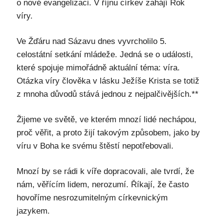
o nové evangelizaci. V říjnu církev zahájí Rok
víry.
Ve Žďáru nad Sázavu dnes vyvrcholilo 5.
celostátní setkání mládeže. Jedná se o události,
které spojuje mimořádně aktuální téma: víra.
Otázka víry člověka v lásku Ježíše Krista se totiž
z mnoha důvodů stává jednou z nejpalčivějších.**
Žijeme ve světě, ve kterém mnozí lidé nechápou,
proč věřit, a proto žijí takovým způsobem, jako by
víru v Boha ke svému štěstí nepotřebovali.
Mnozí by se rádi k víře dopracovali, ale tvrdí, že
nám, věřícím lidem, nerozumí. Říkají, že často
hovoříme nesrozumitelným církevnickým
jazykem.