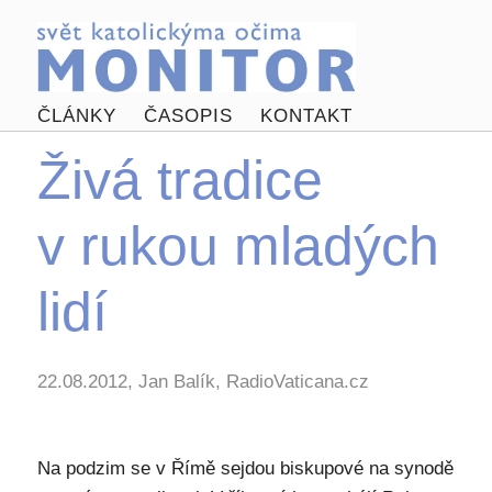
ČLÁNKY
ČASOPIS
KONTAKT
Živá tradice
v rukou mladých
lidí
22.08.2012, Jan Balík, RadioVaticana.cz
Na podzim se v Římě sejdou biskupové na synodě