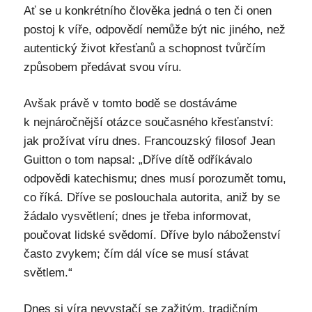
Ať se u konkrétního člověka jedná o ten či onen
postoj k víře, odpovědí nemůže být nic jiného, než
autentický život křesťanů a schopnost tvůrčím
způsobem předávat svou víru.
Avšak právě v tomto bodě se dostáváme
k nejnáročnější otázce současného křesťanství:
jak prožívat víru dnes. Francouzský filosof Jean
Guitton o tom napsal: „Dříve dítě odříkávalo
odpovědi katechismu; dnes musí porozumět tomu,
co říká. Dříve se poslouchala autorita, aniž by se
žádalo vysvětlení; dnes je třeba informovat,
poučovat lidské svědomí. Dříve bylo náboženství
často zvykem; čím dál více se musí stávat
světlem.“
Dnes si víra nevystačí se zažitým, tradičním