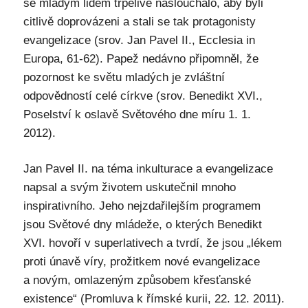
se mladým lidem trpělivě naslouchalo, aby byli
citlivě doprovázeni a stali se tak protagonisty
evangelizace (srov. Jan Pavel II., Ecclesia in
Europa, 61-62). Papež nedávno připomněl, že
pozornost ke světu mladých je zvláštní
odpovědností celé církve (srov. Benedikt XVI.,
Poselství k oslavě Světového dne míru 1. 1.
2012).
Jan Pavel II. na téma inkulturace a evangelizace
napsal a svým životem uskutečnil mnoho
inspirativního. Jeho nejzdařilejším programem
jsou Světové dny mládeže, o kterých Benedikt
XVI. hovoří v superlativech a tvrdí, že jsou „lékem
proti únavě víry, prožitkem nové evangelizace
a novým, omlazeným způsobem křesťanské
existence“ (Promluva k římské kurii, 22. 12. 2011).