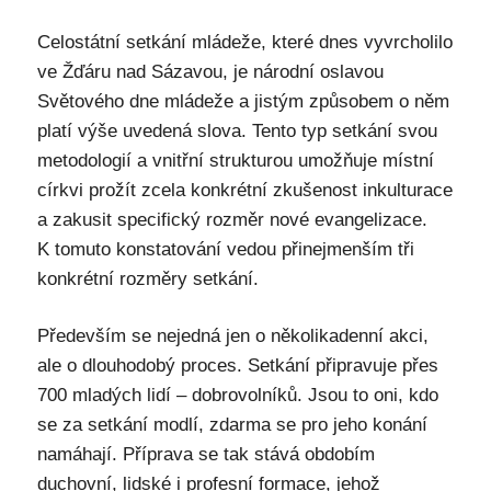
Celostátní setkání mládeže, které dnes vyvrcholilo
ve Žďáru nad Sázavou, je národní oslavou
Světového dne mládeže a jistým způsobem o něm
platí výše uvedená slova. Tento typ setkání svou
metodologií a vnitřní strukturou umožňuje místní
církvi prožít zcela konkrétní zkušenost inkulturace
a zakusit specifický rozměr nové evangelizace.
K tomuto konstatování vedou přinejmenším tři
konkrétní rozměry setkání.
Především se nejedná jen o několikadenní akci,
ale o dlouhodobý proces. Setkání připravuje přes
700 mladých lidí – dobrovolníků. Jsou to oni, kdo
se za setkání modlí, zdarma se pro jeho konání
namáhají. Příprava se tak stává obdobím
duchovní, lidské i profesní formace, jehož