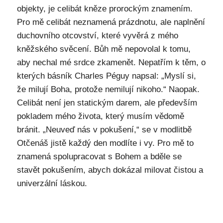
objekty, je celibát kněze prorockým znamením.
Pro mě celibát neznamená prázdnotu, ale naplnění
duchovního otcovství, které vyvěrá z mého
kněžského svěcení. Bůh mě nepovolal k tomu,
aby nechal mé srdce zkamenět. Nepatřím k těm, o
kterých básník Charles Péguy napsal: „Myslí si,
že milují Boha, protože nemilují nikoho.“ Naopak.
Celibát není jen statickým darem, ale především
pokladem mého života, který musím vědomě
bránit. „Neuveď nás v pokušení,“ se v modlitbě
Otčenáš jistě každý den modlíte i vy. Pro mě to
znamená spolupracovat s Bohem a bděle se
stavět pokušením, abych dokázal milovat čistou a
univerzální láskou.