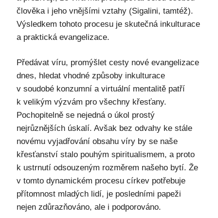
člověka i jeho vnějšími vztahy (Sigalini, tamtéž).
Výsledkem tohoto procesu je skutečná inkulturace
a praktická evangelizace.
Předávat víru, promýšlet cesty nové evangelizace
dnes, hledat vhodné způsoby inkulturace
v soudobé konzumní a virtuální mentalitě patří
k velikým výzvám pro všechny křesťany.
Pochopitelně se nejedná o úkol prostý
nejrůznějších úskalí. Avšak bez odvahy ke stále
novému vyjadřování obsahu víry by se naše
křesťanství stalo pouhým spiritualismem, a proto
k ustrnutí odsouzeným rozměrem našeho bytí. Že
v tomto dynamickém procesu církev potřebuje
přítomnost mladých lidí, je posledními papeži
nejen zdůrazňováno, ale i podporováno.