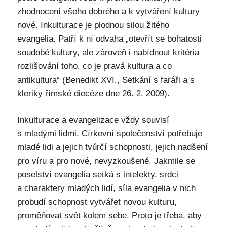
zhodnocení všeho dobrého a k vytváření kultury
nové. Inkulturace je plodnou silou žitého
evangelia. Patří k ní odvaha „otevřít se bohatosti
soudobé kultury, ale zároveň i nabídnout kritéria
rozlišování toho, co je pravá kultura a co
antikultura“ (Benedikt XVI., Setkání s faráři a s
kleriky římské diecéze dne 26. 2. 2009).
Inkulturace a evangelizace vždy souvisí
s mladými lidmi. Církevní společenství potřebuje
mladé lidi a jejich tvůrčí schopnosti, jejich nadšení
pro víru a pro nové, nevyzkoušené. Jakmile se
poselství evangelia setká s intelekty, srdci
a charaktery mladých lidí, síla evangelia v nich
probudí schopnost vytvářet novou kulturu,
proměňovat svět kolem sebe. Proto je třeba, aby