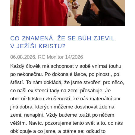
CO ZNAMENÁ, ŽE SE BŮH ZJEVIL
V JEŽÍŠI KRISTU?
06.08.2026, RC Monitor 14/2026
Každý člověk má schopnost v sobě vnímat touhu
po nekonečnu. Po dokonalé lásce, po plnosti, po
štěstí. To nám dokládá, že jsme stvořeni pro něco,
co naši existenci tady na zemi přesahuje. Je
obecně lidskou zkušeností, že nás materiální ani
jiná dobra, kterých můžeme dosahovat zde na
zemi, nenaplní. Vždy budeme toužit po něčem
větším. Navíc, pozorujeme tento svět a to, co nás
obklopuje a co jsme, a ptáme se: odkud to