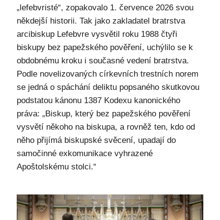
„lefebvristé“, zopakovalo 1. července 2026 svou
někdejší historii. Tak jako zakladatel bratrstva
arcibiskup Lefebvre vysvětil roku 1988 čtyři
biskupy bez papežského pověření, uchýlilo se k
obdobnému kroku i současné vedení bratrstva.
Podle novelizovaných církevních trestních norem
se jedná o spáchání deliktu popsaného skutkovou
podstatou kánonu 1387 Kodexu kanonického
práva: „Biskup, který bez papežského pověření
vysvětí někoho na biskupa, a rovněž ten, kdo od
něho přijímá biskupské svěcení, upadají do
samočinné exkomunikace vyhrazené
Apoštolskému stolci.“