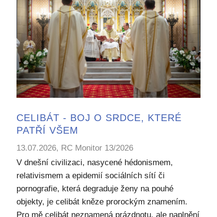
CELIBÁT - BOJ O SRDCE, KTERÉ
PATŘÍ VŠEM
13.07.2026, RC Monitor 13/2026
V dnešní civilizaci, nasycené hédonismem,
relativismem a epidemií sociálních sítí či
pornografie, která degraduje ženy na pouhé
objekty, je celibát kněze prorockým znamením.
Pro mě celibát neznamená prázdnotu, ale naplnění