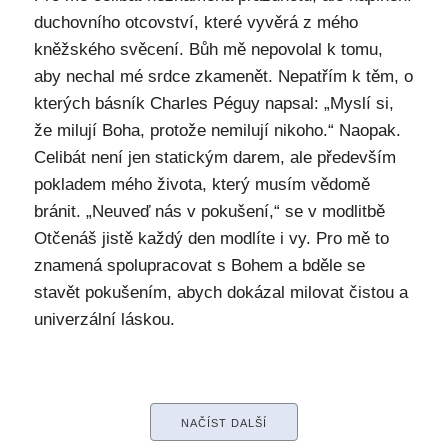
duchovního otcovství, které vyvěrá z mého
kněžského svěcení. Bůh mě nepovolal k tomu,
aby nechal mé srdce zkamenět. Nepatřím k těm, o
kterých básník Charles Péguy napsal: „Myslí si,
že milují Boha, protože nemilují nikoho.“ Naopak.
Celibát není jen statickým darem, ale především
pokladem mého života, který musím vědomě
bránit. „Neuveď nás v pokušení,“ se v modlitbě
Otčenáš jistě každý den modlíte i vy. Pro mě to
znamená spolupracovat s Bohem a bděle se
stavět pokušením, abych dokázal milovat čistou a
univerzální láskou.
NAČÍST DALŠÍ