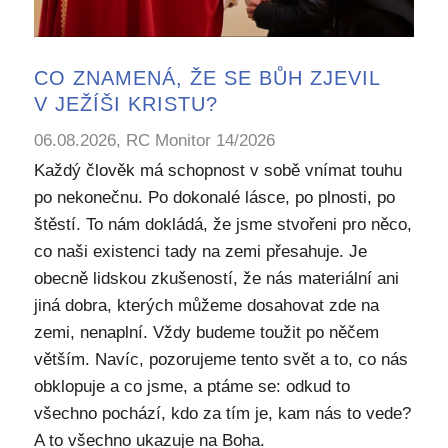
CO ZNAMENÁ, ŽE SE BŮH ZJEVIL
V JEŽÍŠI KRISTU?
06.08.2026, RC Monitor 14/2026
Každý člověk má schopnost v sobě vnímat touhu
po nekonečnu. Po dokonalé lásce, po plnosti, po
štěstí. To nám dokládá, že jsme stvořeni pro něco,
co naši existenci tady na zemi přesahuje. Je
obecně lidskou zkušeností, že nás materiální ani
jiná dobra, kterých můžeme dosahovat zde na
zemi, nenaplní. Vždy budeme toužit po něčem
větším. Navíc, pozorujeme tento svět a to, co nás
obklopuje a co jsme, a ptáme se: odkud to
všechno pochází, kdo za tím je, kam nás to vede?
A to všechno ukazuje na Boha.