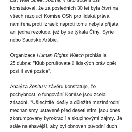
List
Wall Street Journal
v této souvislosti
konstatoval, že za posledních 30 let byla čtvrtina
všech rezolucí Komise OSN pro lidská práva
namířena proti Izraeli; naproti tomu nebyla přijata
ani jedna rezoluce, jež by se týkala Číny, Syrie
nebo Saudské Arábie.
Organizace
Human Rights Watch
prohlásila
25.dubna: "Klub porušovatelů lidských práv opět
posílil své pozice".
Analýza
Zenitu
v závěru konstatuje, že
pochybnosti o fungování Komise jsou zcela
zásadní. "Ušlechtilé ideály a důležité mezinárodní
mechanismy ustavené před desetiletími jsou dnes
zkorumpovány byrokracií a skupinovými zájmy. Je
stále naléhavější, aby byl obnoven původní duch