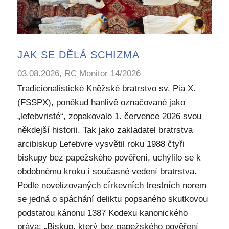
JAK SE DĚLÁ SCHIZMA
03.08.2026, RC Monitor 14/2026
Tradicionalistické Kněžské bratrstvo sv. Pia X.
(FSSPX), poněkud hanlivě označované jako
„lefebvristé“, zopakovalo 1. července 2026 svou
někdejší historii. Tak jako zakladatel bratrstva
arcibiskup Lefebvre vysvětil roku 1988 čtyři
biskupy bez papežského pověření, uchýlilo se k
obdobnému kroku i současné vedení bratrstva.
Podle novelizovaných církevních trestních norem
se jedná o spáchání deliktu popsaného skutkovou
podstatou kánonu 1387 Kodexu kanonického
práva: „Biskup, který bez papežského pověření