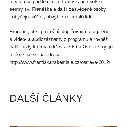
misiích se podílejí bratři františkáni, školské
sestry sv. Františka a další zasvěcené osoby
i obyčejní věřící, obvykle kolem 40 lidí.
Program, ale i průběžně doplňovaná fotogalerie
s video- a audiozáznamy z programu a rovněž
další texty k tématu křesťanství a život z víry, je
možné nalézt na adrese
http://www.frantiskanskemisie.cz/ostrava-2012/
DALŠÍ ČLÁNKY