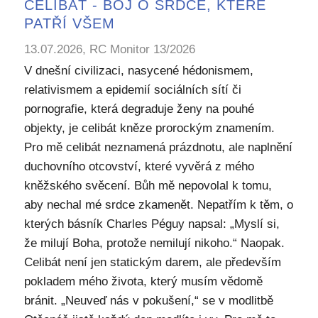
CELIBÁT - BOJ O SRDCE, KTERÉ
PATŘÍ VŠEM
13.07.2026, RC Monitor 13/2026
V dnešní civilizaci, nasycené hédonismem,
relativismem a epidemií sociálních sítí či
pornografie, která degraduje ženy na pouhé
objekty, je celibát kněze prorockým znamením.
Pro mě celibát neznamená prázdnotu, ale naplnění
duchovního otcovství, které vyvěrá z mého
kněžského svěcení. Bůh mě nepovolal k tomu,
aby nechal mé srdce zkamenět. Nepatřím k těm, o
kterých básník Charles Péguy napsal: „Myslí si,
že milují Boha, protože nemilují nikoho.“ Naopak.
Celibát není jen statickým darem, ale především
pokladem mého života, který musím vědomě
bránit. „Neuveď nás v pokušení,“ se v modlitbě