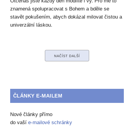
Otčenáš jistě každý den modlíte i vy. Pro mě to
znamená spolupracovat s Bohem a bděle se
stavět pokušením, abych dokázal milovat čistou a
univerzální láskou.
NAČÍST DALŠÍ
ČLÁNKY E-MAILEM
Nové články přímo
do vaší
e-mailové schránky