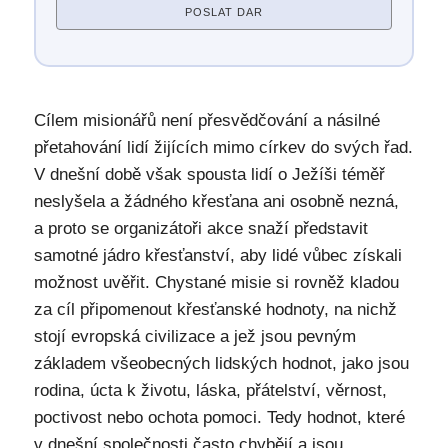
POSLAT DAR
Cílem misionářů není přesvědčování a násilné
přetahování lidí žijících mimo církev do svých řad.
V dnešní době však spousta lidí o Ježíši téměř
neslyšela a žádného křesťana ani osobně nezná,
a proto se organizátoři akce snaží představit
samotné jádro křesťanství, aby lidé vůbec získali
možnost uvěřit. Chystané misie si rovněž kladou
za cíl připomenout křesťanské hodnoty, na nichž
stojí evropská civilizace a jež jsou pevným
základem všeobecných lidských hodnot, jako jsou
rodina, úcta k životu, láska, přátelství, věrnost,
poctivost nebo ochota pomoci. Tedy hodnot, které
v dnešní společnosti často chybějí a jsou