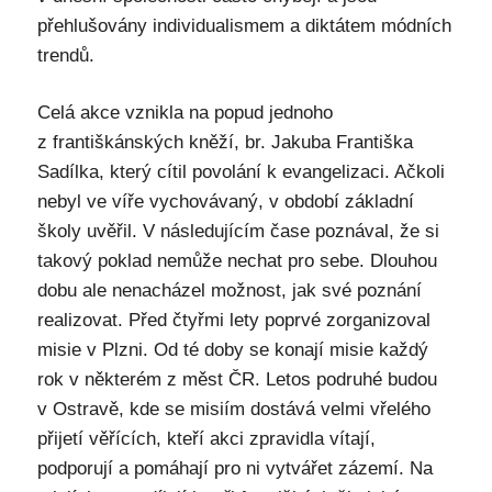
přehlušovány individualismem a diktátem módních
trendů.
Celá akce vznikla na popud jednoho
z františkánských kněží, br. Jakuba Františka
Sadílka, který cítil povolání k evangelizaci. Ačkoli
nebyl ve víře vychovávaný, v období základní
školy uvěřil. V následujícím čase poznával, že si
takový poklad nemůže nechat pro sebe. Dlouhou
dobu ale nenacházel možnost, jak své poznání
realizovat. Před čtyřmi lety poprvé zorganizoval
misie v Plzni. Od té doby se konají misie každý
rok v některém z měst ČR. Letos podruhé budou
v Ostravě, kde se misiím dostává velmi vřelého
přijetí věřících, kteří akci zpravidla vítají,
podporují a pomáhají pro ni vytvářet zázemí. Na