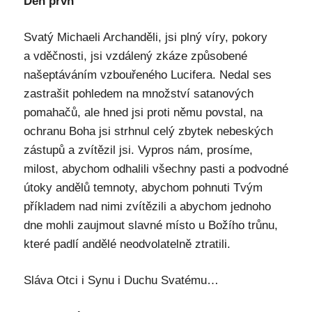
Den prvn
Svatý Michaeli Archanděli, jsi plný víry, pokory
a vděčnosti, jsi vzdálený zkáze způsobené
našeptáváním vzbouřeného Lucifera. Nedal ses
zastrašit pohledem na množství satanových
pomahačů, ale hned jsi proti němu povstal, na
ochranu Boha jsi strhnul celý zbytek nebeských
zástupů a zvítězil jsi. Vypros nám, prosíme,
milost, abychom odhalili všechny pasti a podvodné
útoky andělů temnoty, abychom pohnuti Tvým
příkladem nad nimi zvítězili a abychom jednoho
dne mohli zaujmout slavné místo u Božího trůnu,
které padlí andělé neodvolatelně ztratili.
Sláva Otci i Synu i Duchu Svatému…