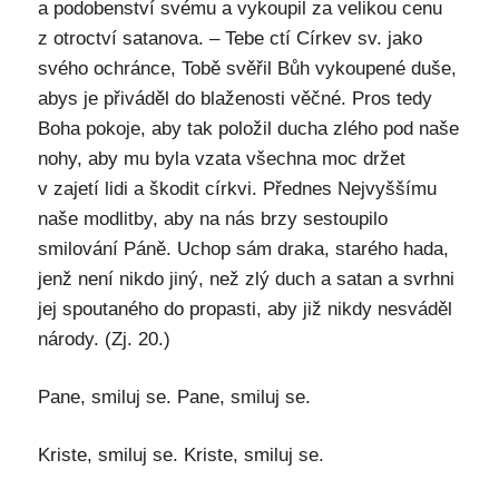
a podobenství svému a vykoupil za velikou cenu
z otroctví satanova. – Tebe ctí Církev sv. jako
svého ochránce, Tobě svěřil Bůh vykoupené duše,
abys je přiváděl do blaženosti věčné. Pros tedy
Boha pokoje, aby tak položil ducha zlého pod naše
nohy, aby mu byla vzata všechna moc držet
v zajetí lidi a škodit církvi. Přednes Nejvyššímu
naše modlitby, aby na nás brzy sestoupilo
smilování Páně. Uchop sám draka, starého hada,
jenž není nikdo jiný, než zlý duch a satan a svrhni
jej spoutaného do propasti, aby již nikdy nesváděl
národy. (Zj. 20.)
Pane, smiluj se. Pane, smiluj se.
Kriste, smiluj se. Kriste, smiluj se.