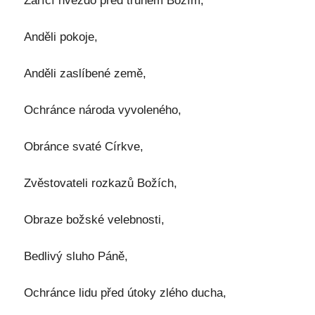
Zářící hvězdo před trůnem Božím,
Anděli pokoje,
Anděli zaslíbené země,
Ochránce národa vyvoleného,
Obránce svaté Církve,
Zvěstovateli rozkazů Božích,
Obraze božské velebnosti,
Bedlivý sluho Páně,
Ochránce lidu před útoky zlého ducha,