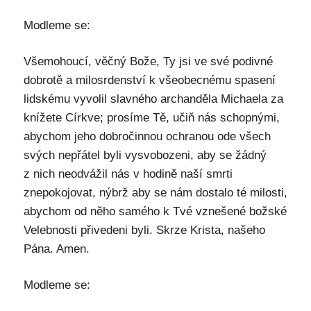
Modleme se:
Všemohoucí, věčný Bože, Ty jsi ve své podivné
dobrotě a milosrdenství k všeobecnému spasení
lidskému vyvolil slavného archanděla Michaela za
knížete Církve; prosíme Tě, učiň nás schopnými,
abychom jeho dobročinnou ochranou ode všech
svých nepřátel byli vysvobozeni, aby se žádný
z nich neodvážil nás v hodině naší smrti
znepokojovat, nýbrž aby se nám dostalo té milosti,
abychom od něho samého k Tvé vznešené božské
Velebnosti přivedeni byli. Skrze Krista, našeho
Pána. Amen.
Modleme se: