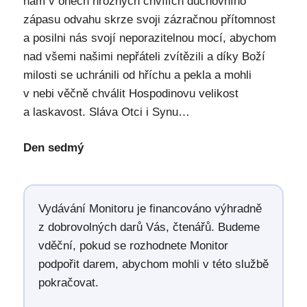
nám v oněch hrozných chvílích duchovního
zápasu odvahu skrze svoji zázračnou přítomnost
a posilni nás svojí neporazitelnou mocí, abychom
nad všemi našimi nepřáteli zvítězili a díky Boží
milosti se uchránili od hříchu a pekla a mohli
v nebi věčně chválit Hospodinovu velikost
a laskavost. Sláva Otci i Synu…
Den sedmý
Vydávání Monitoru je financováno výhradně
z dobrovolných darů Vás, čtenářů. Budeme
vděční, pokud se rozhodnete Monitor
podpořit darem, abychom mohli v této službě
pokračovat.