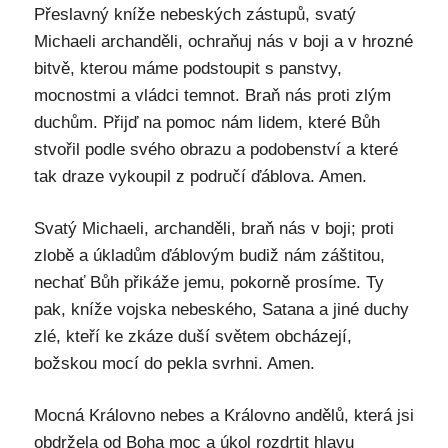
Přeslavný kníže nebeských zástupů, svatý
Michaeli archanděli, ochraňuj nás v boji a v hrozné
bitvě, kterou máme podstoupit s panstvy,
mocnostmi a vládci temnot. Braň nás proti zlým
duchům. Přijď na pomoc nám lidem, které Bůh
stvořil podle svého obrazu a podobenství a které
tak draze vykoupil z područí ďáblova. Amen.
Svatý Michaeli, archanděli, braň nás v boji; proti
zlobě a úkladům ďáblovým budiž nám záštitou,
nechať Bůh přikáže jemu, pokorně prosíme. Ty
pak, kníže vojska nebeského, Satana a jiné duchy
zlé, kteří ke zkáze duší světem obcházejí,
božskou mocí do pekla svrhni. Amen.
Mocná Královno nebes a Královno andělů, která jsi
obdržela od Boha moc a úkol rozdrtit hlavu