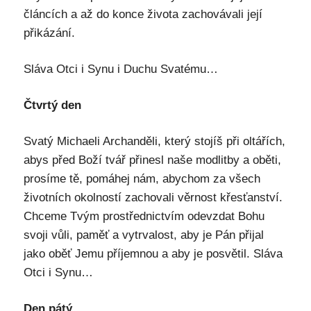
článcích a až do konce života zachovávali její
přikázání.
Sláva Otci i Synu i Duchu Svatému…
Čtvrtý den
Svatý Michaeli Archanděli, který stojíš při oltářích,
abys před Boží tvář přinesl naše modlitby a oběti,
prosíme tě, pomáhej nám, abychom za všech
životních okolností zachovali věrnost křesťanství.
Chceme Tvým prostřednictvím odevzdat Bohu
svoji vůli, paměť a vytrvalost, aby je Pán přijal
jako oběť Jemu příjemnou a aby je posvětil. Sláva
Otci i Synu…
Den pátý