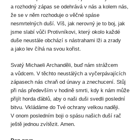
a rozhodný zápas se odehrává v nás a kolem nás,
že se v něm rozhoduje o věčné spáse
nesmrtelných duší. Víš, jak nerovný je to boj, jak
jsme slabí vůči Protivníkovi, který okolo každé
duše neustále obchází s nástrahami lži a zrady
a jako lev číhá na svou kořist.
Svatý Michaeli Archanděli, buď nám strážcem
a vůdcem. V těchto neustálých a vyčerpávajících
zápasech nás chraň od únavy a znechucení. Stůj
při nás především v hodině smrti, kdy k nám může
přijít horda ďáblů, aby o naši duši svedli poslední
bitvu. Vkládáme do Tvé ochrany velkou naději.
V onom posledním boji o spásu našich duší rač
ještě jednou zvítězit. Amen.