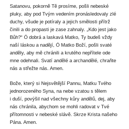
Satanovu, pokorně Tě prosíme, pošli nebeské
pluky, aby pod Tvým vedením pronásledovaly zlé
duchy, všude je potíraly a jejich smělosti přítrž
činili a do propasti je zase zahnaly. „Kdo jest jako
Bůh?“ Ó dobrá a laskavá Matko, Ty budeš vždy
naší láskou a nadějí, Ó Matko Boží, pošli svaté
anděly, aby mě chránili a krutého nepřítele ode
mne odehnali. Svatí andělé a archandělé, chraňte
nás a střežte nás. Amen.
Bože, který si Nejsvětější Pannu, Matku Tvého
jednorozeného Syna, na nebe vzatou s tělem
i duší, povýšil nad všechny kůry andělů, dej, aby
nás chránila, abychom se mohli radovat v Tvé
přítomnosti v nebeské slávě. Skrze Krista našeho
Pána. Amen.