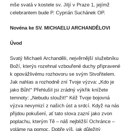
mše svatá v kostele sv. Jiljí v Praze 1, jejímž
celebrantem bude P. Cyprián Suchánek OP.
Novéna ke SV. MICHAELU ARCHANDĚLOVI
Úvod
Svatý Michaeli Archanděli, nejvěrnější služebníku
Boží, kterýs rozehnal vzbouřené duchy připravené
k opovážlivému rozhovoru se svým Stvořitelem.
Jak nahlas a rozhodně zní Tvoje výzva: „Kdo je
jako Bůh!“ Přehlušil jsi zrádný výkřik knížete
temnoty: „Nebudu sloužit!“ Kéž Tvoje bojovná
výzva nevymizí z našich úst a srdcí. Když na nás
přijdou pokušení, ať tato slova zazní jako zvon
poplachu, kterým Tě – náš nejbližší Ochránce –
voláme na pomoc. Dobře víš, jak důležitý