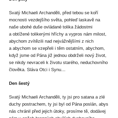
Svatý Michaeli Archanděli, před tebou se koří
mocnosti vezdejšího světa, pohleď laskavě na
naše ubohé duše ovládané tolika žádostmi
a obtížené tolikerými hříchy a vypros nám milost,
abychom zvítězili nad nejvážnějšími z nich
a abychom se vzepřeli i těm ostatním, abychom,
když jsme od Pána již jednou obdrželi nový život,
se nikdy nevraceli k životu starého, neduchovního
člověka. Sláva Otci i Synu…
Den šestý
Svatý Michaeli Archanděli, ty jsi pro satana a zlé
duchy postrachem, ty jsi byl od Pána poslán, abys
nás chránil před jejich útoky, prosíme tě, dodávej