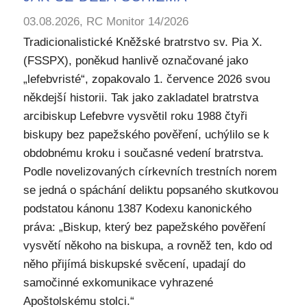
03.08.2026, RC Monitor 14/2026
Tradicionalistické Kněžské bratrstvo sv. Pia X.
(FSSPX), poněkud hanlivě označované jako
„lefebvristé“, zopakovalo 1. července 2026 svou
někdejší historii. Tak jako zakladatel bratrstva
arcibiskup Lefebvre vysvětil roku 1988 čtyři
biskupy bez papežského pověření, uchýlilo se k
obdobnému kroku i současné vedení bratrstva.
Podle novelizovaných církevních trestních norem
se jedná o spáchání deliktu popsaného skutkovou
podstatou kánonu 1387 Kodexu kanonického
práva: „Biskup, který bez papežského pověření
vysvětí někoho na biskupa, a rovněž ten, kdo od
něho přijímá biskupské svěcení, upadají do
samočinné exkomunikace vyhrazené
Apoštolskému stolci.“