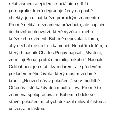
relativismem a epidemií sociálních sítí či
pornografie, která degraduje ženy na pouhé
objekty, je celibát kněze prorockým znamením.
Pro mě celibát neznamená prázdnotu, ale naplnění
duchovního otcovství, které vyvěrá z mého
kněžského svěcení. Bůh mě nepovolal k tomu,
aby nechal mé srdce zkamenět. Nepatřím k těm, o
kterých básník Charles Péguy napsal: „Myslí si,
že milují Boha, protože nemilují nikoho.“ Naopak.
Celibát není jen statickým darem, ale především
pokladem mého života, který musím vědomě
bránit. „Neuveď nás v pokušení,“ se v modlitbě
Otčenáš jistě každý den modlíte i vy. Pro mě to
znamená spolupracovat s Bohem a bděle se
stavět pokušením, abych dokázal milovat čistou a
univerzální láskou.