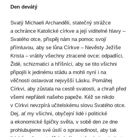
Den devátý
Svatý Michaeli Archanděli, statečný strážce
a ochránce Katolické církve a její viditelné hlavy –
Svatého otce, přispěj nám na pomoc svojí
přímluvou, aby se lůna Církve – Nevěsty Ježíše
Krista – vrátily všechny ztracené ovce: odpadlíci,
Židé, schizmatici a hříšníci, aby se tito všichni
připojili k jedinému stádu a mohli nyní i na
věčnosti oslavovat nejvyšší Lásku. Pomáhej
Církvi, aby zůstala na cestě svatosti, a chraň před
všemi nepřáteli našeho papeže. Kéž se nikdo
v Církvi nevzpírá učitelskému slovu Svatého otce.
Dej, ať my všichni, obyčejní lidé i politické
a ekonomické špičky světa, v sobě den ze dne
prohlubujeme své úsilí o spravedlnost, aby tak