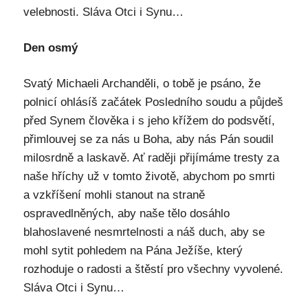
velebnosti. Sláva Otci i Synu…
Den osmý
Svatý Michaeli Archanděli, o tobě je psáno, že
polnicí ohlásíš začátek Posledního soudu a půjdeš
před Synem člověka i s jeho křížem do podsvětí,
přimlouvej se za nás u Boha, aby nás Pán soudil
milosrdně a laskavě. Ať raději přijímáme tresty za
naše hříchy už v tomto životě, abychom po smrti
a vzkříšení mohli stanout na straně
ospravedlněných, aby naše tělo dosáhlo
blahoslavené nesmrtelnosti a náš duch, aby se
mohl sytit pohledem na Pána Ježíše, který
rozhoduje o radosti a štěstí pro všechny vyvolené.
Sláva Otci i Synu…