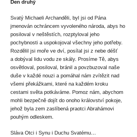
Den druhý
Svatý Michaeli Archanděli, byl jsi od Pána
jmenován ochráncem vyvoleného národa, abys ho
posiloval v neštěstích, rozptyloval jeho
pochybnosti a uspokojoval všechny jeho potřeby.
Rozdělil jsi moře ve dví, posílal jsi z nebe déšť
a dobýval lidu vodu ze skály. Prosíme Tě, abys
osvětloval, posiloval, bránil a povzbuzoval naše
duše v každé nouzi a pomáhal nám zvítězit nad
všemi překážkami, které na každém kroku
cestami světa potkáváme. Pomoz nám, abychom
mohli bezpečně dojít do onoho království pokoje,
jehož byla zem zaslíbená praotci Abrahámovi
pouhým odleskem.
Sláva Otci i Synu i Duchu Svatému…