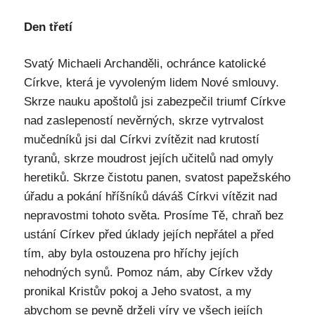
Den třetí
Svatý Michaeli Archanděli, ochránce katolické
Církve, která je vyvoleným lidem Nové smlouvy.
Skrze nauku apoštolů jsi zabezpečil triumf Církve
nad zaslepeností nevěrných, skrze vytrvalost
mučedníků jsi dal Církvi zvítězit nad krutostí
tyranů, skrze moudrost jejích učitelů nad omyly
heretiků. Skrze čistotu panen, svatost papežského
úřadu a pokání hříšníků dáváš Církvi vítězit nad
nepravostmi tohoto světa. Prosíme Tě, chraň bez
ustání Církev před úklady jejích nepřátel a před
tím, aby byla ostouzena pro hříchy jejích
nehodných synů. Pomoz nám, aby Církev vždy
pronikal Kristův pokoj a Jeho svatost, a my
abychom se pevně drželi víry ve všech jejích