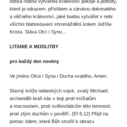
lidská rodina vytvářela království pokoje a jednoty,
které je odrazem, příslibem a zárukou dokonalého
a věčného království, jaké budou vytvářet v nebi
všichni blahoslavení shromáždění kolem Ježíše
Krista. Sláva Otci i Synu…
LITANIE A MODLITBY
pro každý den novény
Ve jménu Otce i Syna i Ducha svatého. Amen.
Slavný kníže nebeských vojsk, svatý Michaeli,
archanděli braň nás v boji proti knížatům
a mocnostem, proti světovládcům této temnosti,
proti zlým duchům v povětří. (Ef 6,12) Přijď na
pomoc lidem, které Bůh stvořil k obrazu