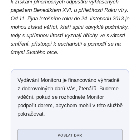
k získání plnomocných odpustků vyhlášených
papežem Benediktem XVI. u příležitosti Roku víry.
Od 11. října letošního roku do 24. listopadu 2013 je
mohou získat věřící, kteří splní obvyklé podmínky,
tedy s upřímnou lítostí vyznají hříchy ve svátosti
smíření, přistoupí k eucharistii a pomodlí se na
úmysl Svatého otce.
Vydávání Monitoru je financováno výhradně
z dobrovolných darů Vás, čtenářů. Budeme
vděční, pokud se rozhodnete Monitor
podpořit darem, abychom mohli v této službě
pokračovat.
POSLAT DAR