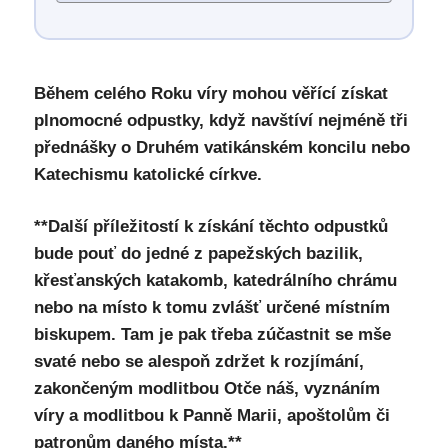
Během celého Roku víry mohou věřící získat
plnomocné odpustky, když navštíví nejméně tři
přednášky o Druhém vatikánském koncilu nebo
Katechismu katolické církve.
**Další příležitostí k získání těchto odpustků
bude pouť do jedné z papežských bazilik,
křesťanských katakomb, katedrálního chrámu
nebo na místo k tomu zvlášť určené místním
biskupem. Tam je pak třeba zúčastnit se mše
svaté nebo se alespoň zdržet k rozjímání,
zakončeným modlitbou Otče náš, vyznáním
víry a modlitbou k Panně Marii, apoštolům či
patronům daného místa.**