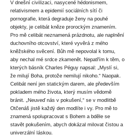
V dnešní civilizaci, nasycené hédonismem,
relativismem a epidemií sociálních sítí či
pornografie, která degraduje ženy na pouhé
objekty, je celibát kněze prorockým znamením.
Pro mě celibát neznamená prázdnotu, ale naplnění
duchovního otcovství, které vyvěrá z mého
kněžského svěcení. Bůh mě nepovolal k tomu,
aby nechal mé srdce zkamenět. Nepatřím k těm, o
kterých básník Charles Péguy napsal: „Myslí si,
že milují Boha, protože nemilují nikoho.“ Naopak.
Celibát není jen statickým darem, ale především
pokladem mého života, který musím vědomě
bránit. „Neuveď nás v pokušení,“ se v modlitbě
Otčenáš jistě každý den modlíte i vy. Pro mě to
znamená spolupracovat s Bohem a bděle se
stavět pokušením, abych dokázal milovat čistou a
univerzální láskou.