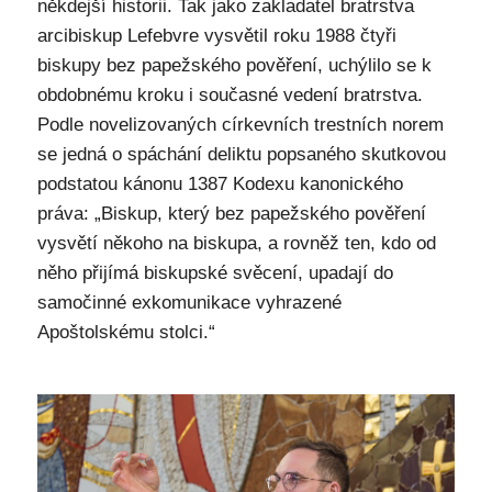
někdejší historii. Tak jako zakladatel bratrstva
arcibiskup Lefebvre vysvětil roku 1988 čtyři
biskupy bez papežského pověření, uchýlilo se k
obdobnému kroku i současné vedení bratrstva.
Podle novelizovaných církevních trestních norem
se jedná o spáchání deliktu popsaného skutkovou
podstatou kánonu 1387 Kodexu kanonického
práva: „Biskup, který bez papežského pověření
vysvětí někoho na biskupa, a rovněž ten, kdo od
něho přijímá biskupské svěcení, upadají do
samočinné exkomunikace vyhrazené
Apoštolskému stolci.“