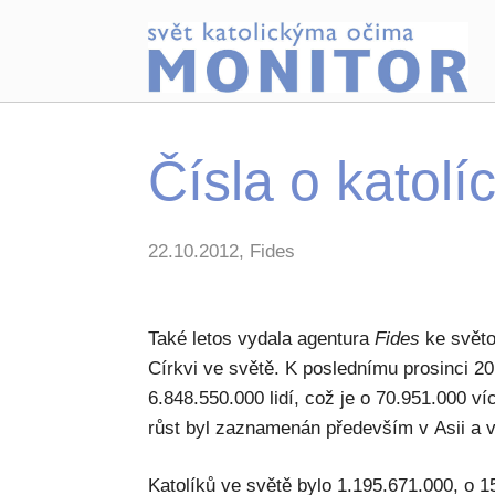
Čísla o katolí
22.10.2012, Fides
Také letos vydala agentura
Fides
ke světov
Církvi ve světě. K poslednímu prosinci 2
6.848.550.000 lidí, což je o 70.951.000 v
růst byl zaznamenán především v Asii a v
Katolíků ve světě bylo 1.195.671.000, o 