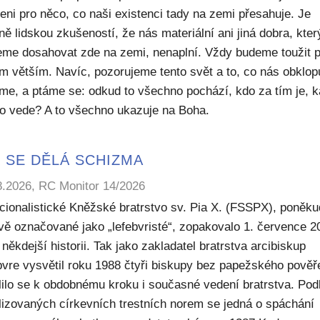
eni pro něco, co naši existenci tady na zemi přesahuje. Je
ě lidskou zkušeností, že nás materiální ani jiná dobra, kte
me dosahovat zde na zemi, nenaplní. Vždy budeme toužit 
m větším. Navíc, pozorujeme tento svět a to, co nás obklop
sme, a ptáme se: odkud to všechno pochází, kdo za tím je, 
to vede? A to všechno ukazuje na Boha.
 SE DĚLÁ SCHIZMA
8.2026, RC Monitor 14/2026
icionalistické Kněžské bratrstvo sv. Pia X. (FSSPX), poněku
ivě označované jako „lefebvristé“, zopakovalo 1. července 2
někdejší historii. Tak jako zakladatel bratrstva arcibiskup
bvre vysvětil roku 1988 čtyři biskupy bez papežského pověř
lilo se k obdobnému kroku i současné vedení bratrstva. Pod
lizovaných církevních trestních norem se jedná o spáchání