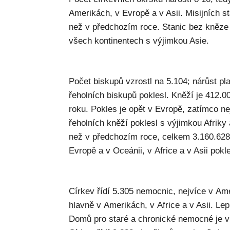
Amerikách, v Evropě a v Asii. Misijních s
než v předchozím roce. Stanic bez kněze j
všech kontinentech s výjimkou Asie.
Počet biskupů vzrostl na 5.104; nárůst pla
řeholních biskupů poklesl. Kněží je 412.0
roku. Pokles je opět v Evropě, zatímco ne
řeholních kněží poklesl s výjimkou Afriky 
než v předchozím roce, celkem 3.160.628.
Evropě a v Oceánii, v Africe a v Asii pokl
Církev řídí 5.305 nemocnic, nejvíce v Ame
hlavně v Amerikách, v Africe a v Asii. Lepr
Domů pro staré a chronické nemocné je v