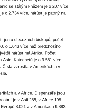
tanic se stálým knězem je o 207 více
e o 2.734 více, nárůst je patrný na
tí jen u diecézních biskupů, počet
00, o 1.643 více než předchozího
jvětší nárůst má Afrika. Počet
a Asie. Katechetů je o 9.551 více
 Čísla vzrostla v Amerikách a v
esla.
rikách a v Africe. Dispenzáře jsou
osárií je v Asii 285, v Africe 198.
 Evropě 8.021 a v Amerikách 9.882.