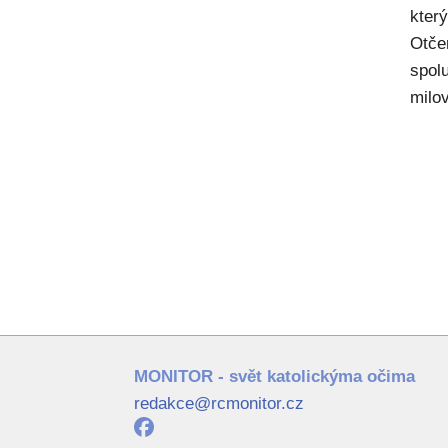
kter
Otče
spol
milov
MONITOR - svět katolickýma očima
redakce@rcmonitor.cz