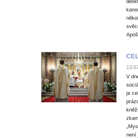
deli
kano
něko
svěc
Apoš
CEL
13.0
V dn
sociá
je c
práz
kněž
zkam
„Mysl
není