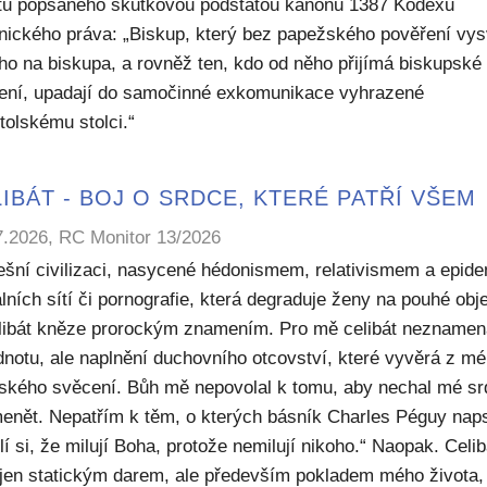
ktu popsaného skutkovou podstatou kánonu 1387 Kodexu
nického práva: „Biskup, který bez papežského pověření vys
ho na biskupa, a rovněž ten, kdo od něho přijímá biskupské
ení, upadají do samočinné exkomunikace vyhrazené
tolskému stolci.“
IBÁT - BOJ O SRDCE, KTERÉ PATŘÍ VŠEM
7.2026, RC Monitor 13/2026
ešní civilizaci, nasycené hédonismem, relativismem a epide
lních sítí či pornografie, která degraduje ženy na pouhé obje
elibát kněze prorockým znamením. Pro mě celibát nezname
dnotu, ale naplnění duchovního otcovství, které vyvěrá z m
ského svěcení. Bůh mě nepovolal k tomu, aby nechal mé sr
enět. Nepatřím k těm, o kterých básník Charles Péguy naps
í si, že milují Boha, protože nemilují nikoho.“ Naopak. Celib
 jen statickým darem, ale především pokladem mého života,