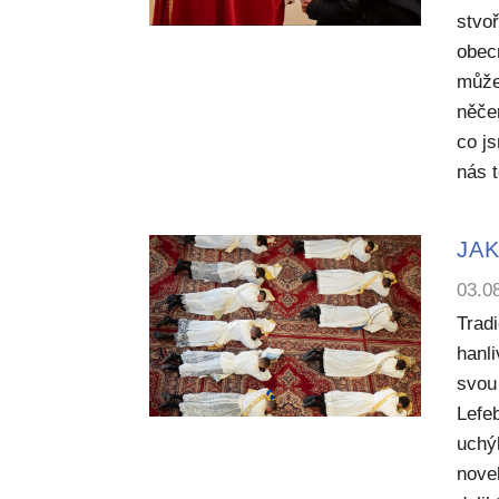
stvoř
obecn
může
něče
co j
nás 
JAK
03.0
Trad
hanl
svou 
Lefe
uchý
nove