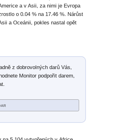
 Americe a v Asii, za nimi je Evropa
zrostlo o 0.04 % na 17.46 %. Nárůst
Asii a Oceánii, pokles nastal opět
radně z dobrovolných darů Vás,
hodnete Monitor podpořit darem,
t.
DAR
y na 5.104 vytvořených v Africe,