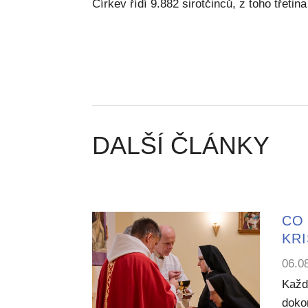
Církev řídí 9.882 sirotčinců, z toho třetina 
DALŠÍ ČLÁNKY
CO 
KR
06.0
Každ
dokon