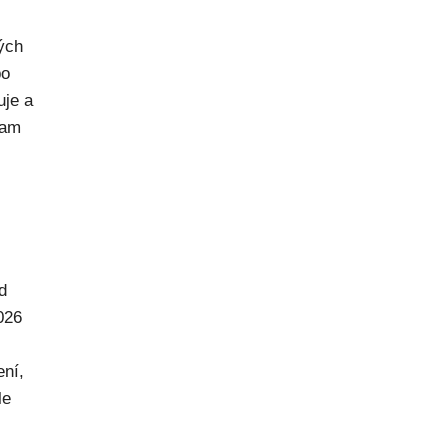
rých
po
uje a
kam
d
026
ení,
le