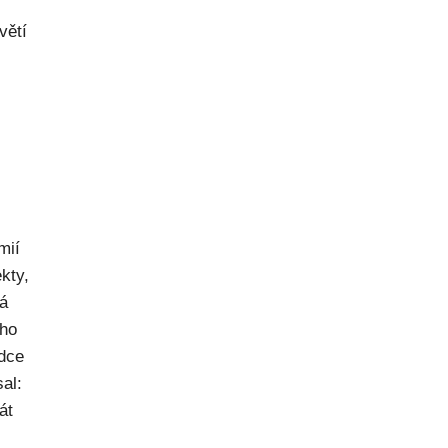
větí
mií
kty,
ná
ého
dce
al:
át