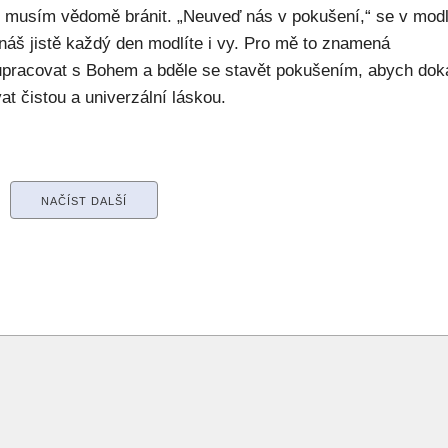
ý musím vědomě bránit. „Neuveď nás v pokušení,“ se v modl
náš jistě každý den modlíte i vy. Pro mě to znamená
upracovat s Bohem a bděle se stavět pokušením, abych dok
at čistou a univerzální láskou.
NAČÍST DALŠÍ