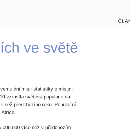
ČLÁ
cích ve světě
ému dni misií statistiky o misijní
010 vzrostla světová populace na
íce než předchozího roku. Populační
 Africe.
15.006.000 více než v předchozím