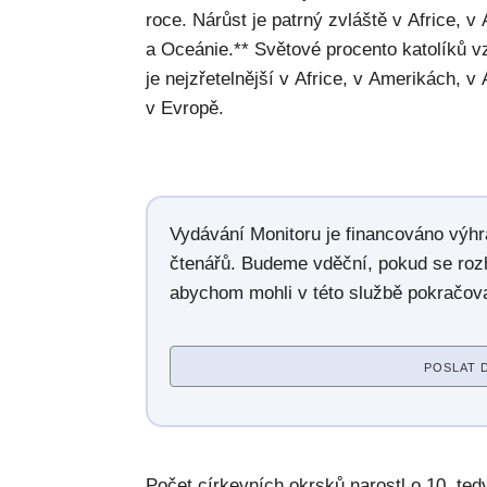
roce. Nárůst je patrný zvláště v Africe, v
a Oceánie.** Světové procento katolíků v
je nejzřetelnější v Africe, v Amerikách, v 
v Evropě.
Vydávání Monitoru je financováno výh
čtenářů. Budeme vděční, pokud se roz
abychom mohli v této službě pokračova
POSLAT 
Počet církevních okrsků narostl o 10, ted