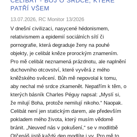
CELIBÁT - BOJ O SRDCE, KTERÉ
PATŘÍ VŠEM
13.07.2026, RC Monitor 13/2026
V dnešní civilizaci, nasycené hédonismem,
relativismem a epidemií sociálních sítí či
pornografie, která degraduje ženy na pouhé
objekty, je celibát kněze prorockým znamením.
Pro mě celibát neznamená prázdnotu, ale naplnění
duchovního otcovství, které vyvěrá z mého
kněžského svěcení. Bůh mě nepovolal k tomu,
aby nechal mé srdce zkamenět. Nepatřím k těm, o
kterých básník Charles Péguy napsal: „Myslí si,
že milují Boha, protože nemilují nikoho.“ Naopak.
Celibát není jen statickým darem, ale především
pokladem mého života, který musím vědomě
bránit. „Neuveď nás v pokušení,“ se v modlitbě
Otčenáš jistě každý den modlíte i vy. Pro mě to