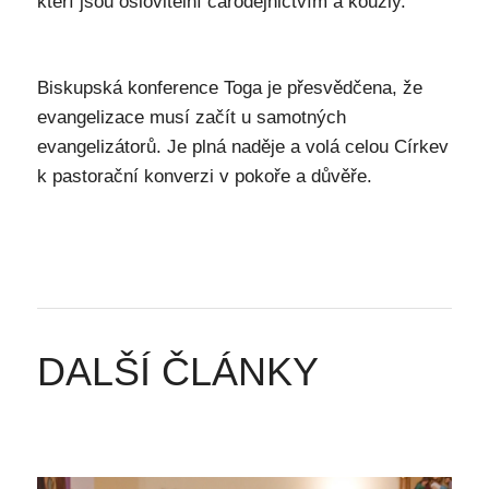
kteří jsou oslovitelní čarodějnictvím a kouzly.
Biskupská konference Toga je přesvědčena, že
evangelizace musí začít u samotných
evangelizátorů. Je plná naděje a volá celou Církev
k pastorační konverzi v pokoře a důvěře.
DALŠÍ ČLÁNKY