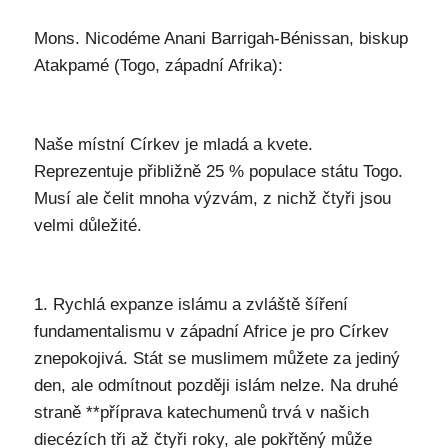
Mons. Nicodéme Anani Barrigah-Bénissan, biskup
Atakpamé (Togo, západní Afrika):
Naše místní Církev je mladá a kvete.
Reprezentuje přibližně 25 % populace státu Togo.
Musí ale čelit mnoha výzvám, z nichž čtyři jsou
velmi důležité.
1. Rychlá expanze islámu a zvláště šíření
fundamentalismu v západní Africe je pro Církev
znepokojivá. Stát se muslimem můžete za jediný
den, ale odmítnout později islám nelze. Na druhé
straně **příprava katechumenů trvá v našich
diecézích tři až čtyři roky, ale pokřtěný může