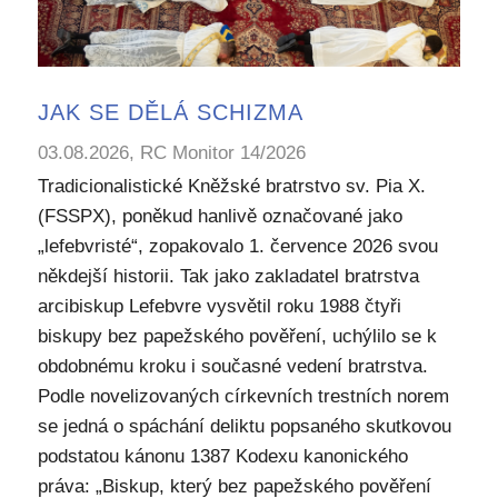
JAK SE DĚLÁ SCHIZMA
03.08.2026, RC Monitor 14/2026
Tradicionalistické Kněžské bratrstvo sv. Pia X.
(FSSPX), poněkud hanlivě označované jako
„lefebvristé“, zopakovalo 1. července 2026 svou
někdejší historii. Tak jako zakladatel bratrstva
arcibiskup Lefebvre vysvětil roku 1988 čtyři
biskupy bez papežského pověření, uchýlilo se k
obdobnému kroku i současné vedení bratrstva.
Podle novelizovaných církevních trestních norem
se jedná o spáchání deliktu popsaného skutkovou
podstatou kánonu 1387 Kodexu kanonického
práva: „Biskup, který bez papežského pověření