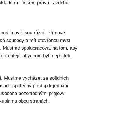
ákladním lidském právu každého
muslimové jsou různí. Při nové
ké sousedy a mít otevřenou mysl
ina. Musíme spolupracovat na tom, aby
eří chtějí, abychom byli nepřáteli.
i. Musíme vycházet ze solidních
osadit společný přístup k jednání
působena bezohlednými projevy
skupin na obou stranách.