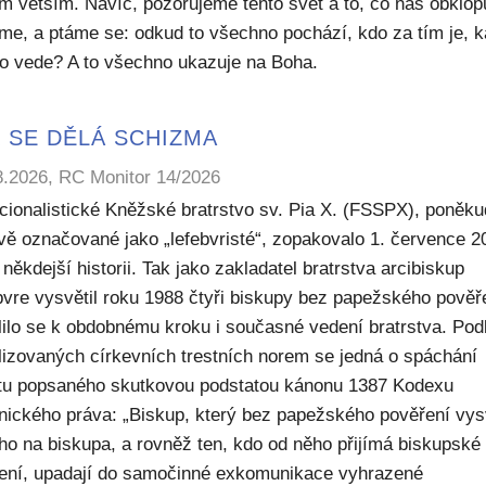
m větším. Navíc, pozorujeme tento svět a to, co nás obklop
sme, a ptáme se: odkud to všechno pochází, kdo za tím je, 
to vede? A to všechno ukazuje na Boha.
 SE DĚLÁ SCHIZMA
8.2026, RC Monitor 14/2026
icionalistické Kněžské bratrstvo sv. Pia X. (FSSPX), poněku
ivě označované jako „lefebvristé“, zopakovalo 1. července 2
někdejší historii. Tak jako zakladatel bratrstva arcibiskup
bvre vysvětil roku 1988 čtyři biskupy bez papežského pověř
lilo se k obdobnému kroku i současné vedení bratrstva. Pod
lizovaných církevních trestních norem se jedná o spáchání
ktu popsaného skutkovou podstatou kánonu 1387 Kodexu
nického práva: „Biskup, který bez papežského pověření vys
ho na biskupa, a rovněž ten, kdo od něho přijímá biskupské
ení, upadají do samočinné exkomunikace vyhrazené