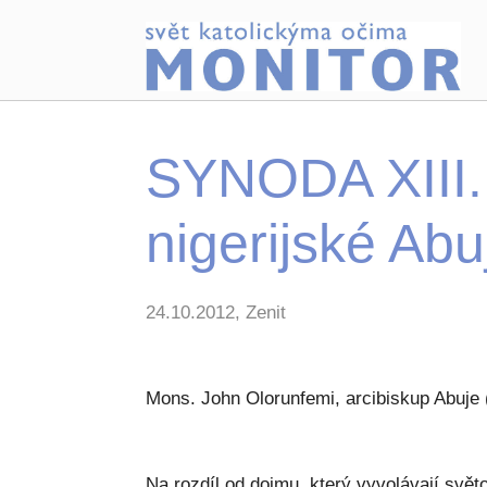
SYNODA XIII. 
nigerijské Abu
24.10.2012, Zenit
Mons. John Olorunfemi, arcibiskup Abuje (
Na rozdíl od dojmu, který vyvolávají svět