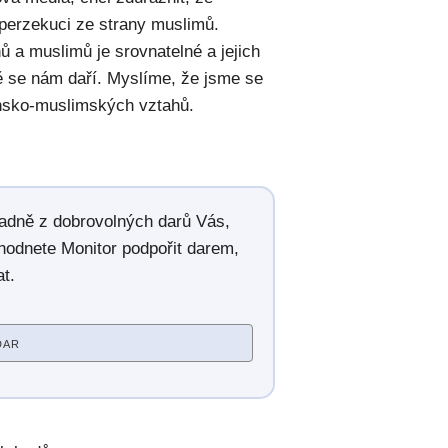
 perzekuci ze strany muslimů.
ů a muslimů je srovnatelné a jejich
dě se nám daří. Myslíme, že jsme se
ansko-muslimských vztahů.
radně z dobrovolných darů Vás,
hodnete Monitor podpořit darem,
t.
DAR