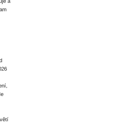
uje a
kam
d
026
ení,
le
větí