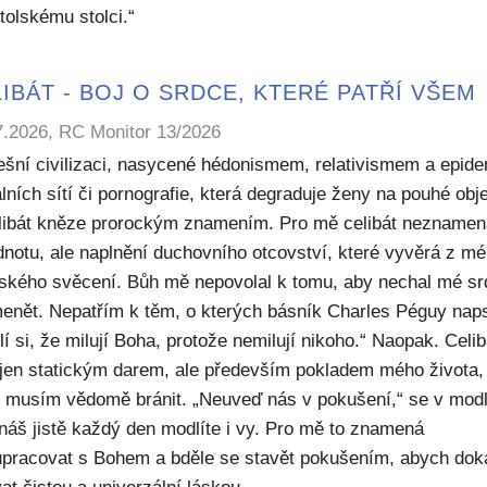
tolskému stolci.“
IBÁT - BOJ O SRDCE, KTERÉ PATŘÍ VŠEM
7.2026, RC Monitor 13/2026
ešní civilizaci, nasycené hédonismem, relativismem a epide
lních sítí či pornografie, která degraduje ženy na pouhé obje
elibát kněze prorockým znamením. Pro mě celibát nezname
dnotu, ale naplnění duchovního otcovství, které vyvěrá z m
ského svěcení. Bůh mě nepovolal k tomu, aby nechal mé sr
enět. Nepatřím k těm, o kterých básník Charles Péguy naps
í si, že milují Boha, protože nemilují nikoho.“ Naopak. Celib
 jen statickým darem, ale především pokladem mého života,
ý musím vědomě bránit. „Neuveď nás v pokušení,“ se v modl
náš jistě každý den modlíte i vy. Pro mě to znamená
upracovat s Bohem a bděle se stavět pokušením, abych dok