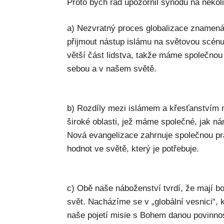
Proto bych rád upozornil synodu na někol
a) Nezvratný proces globalizace znamená
přijmout nástup islámu na světovou scén
větší část lidstva, takže máme společno
sebou a v našem světě.
b) Rozdíly mezi islámem a křesťanstvím n
široké oblasti, jež máme společné, jak n
Nová evangelizace zahrnuje společnou pr
hodnot ve světě, který je potřebuje.
c) Obě naše náboženství tvrdí, že mají bo
svět. Nacházíme se v „globální vesnici“, 
naše pojetí misie s Bohem danou povinnost