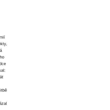
mií
kty,
ná
ého
dce
al:
át
itbě
ázal