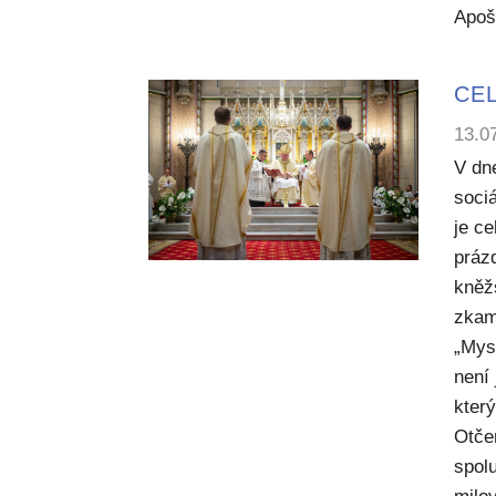
Apoš
CEL
13.0
V dn
sociá
je c
práz
kněž
zkam
„Mysl
není
kter
Otče
spol