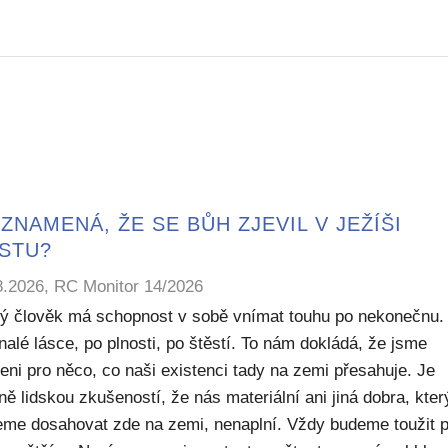
ZNAMENÁ, ŽE SE BŮH ZJEVIL V JEŽÍŠI
ISTU?
8.2026, RC Monitor 14/2026
ý člověk má schopnost v sobě vnímat touhu po nekonečnu.
alé lásce, po plnosti, po štěstí. To nám dokládá, že jsme
eni pro něco, co naši existenci tady na zemi přesahuje. Je
ě lidskou zkušeností, že nás materiální ani jiná dobra, kte
me dosahovat zde na zemi, nenaplní. Vždy budeme toužit 