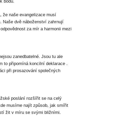
ik bodů.
, že naše evangelizace musí
u. Naše dvě náboženství zahrnují
u odpovědnost za mír a harmonii mezi
ejsou zanedbatelné. Jsou tu ale
ám to připomíná koncilní deklarace
.
áci při prosazování společných
žské poslání rozšířit se na celý
kde musíme najít způsob, jak smířit
í žit v míru se svými bližními.