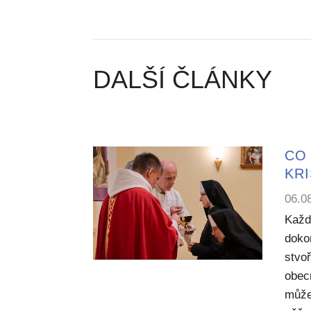
DALŠÍ ČLÁNKY
CO 
KR
06.0
Každ
dokon
stvoř
obecn
může