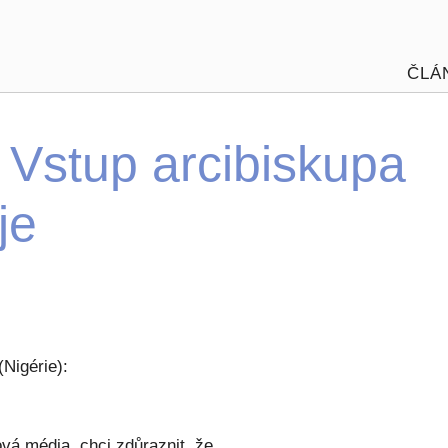
ČLÁ
Vstup arcibiskupa
je
Nigérie):
ová média, chci zdůraznit, že