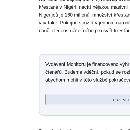
křesťané v Nigérii necítí nějakou masivní
Nigerijců je 160 milionů, množství křesťan
vliv také. Pokojné soužití v jednom náro
naučili leccos užitečného pro svět křesť
Vydávání Monitoru je financováno výh
čtenářů. Budeme vděční, pokud se roz
abychom mohli v této službě pokračova
POSLAT 