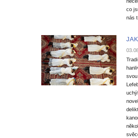
něče
co j
nás 
JAK
03.0
Trad
hanl
svou 
Lefe
uchý
nove
deli
kano
něko
svěc