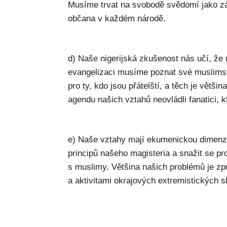
Musíme trvat na svobodě svědomí jako z
občana v každém národě.
d) Naše nigerijská zkušenost nás učí, že 
evangelizaci musíme poznat své muslims
pro ty, kdo jsou přátelští, a těch je větš
agendu našich vztahů neovládli fanatici, kt
e) Naše vztahy mají ekumenickou dimenz
principů našeho magisteria a snažit se pr
s muslimy. Většina našich problémů je z
a aktivitami okrajových extremistických 