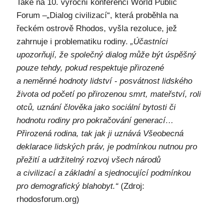
Také na 10. výroční konferenci World Public
Forum –„Dialog civilizací“, která proběhla na
řeckém ostrově Rhodos, vyšla rezoluce, jež
zahrnuje i problematiku rodiny.
„Účastníci
upozorňují, že společný dialog může být úspěšný
pouze tehdy, pokud respektuje přirozené
a neměnné hodnoty lidství - posvátnost lidského
života od početí po přirozenou smrt, mateřství, roli
otců, uznání člověka jako sociální bytosti či
hodnotu rodiny pro pokračování generací…
Přirozená rodina, tak jak ji uznává Všeobecná
deklarace lidských práv, je podmínkou nutnou pro
přežití a udržitelný rozvoj všech národů
a civilizací a základní a sjednocující podmínkou
pro demografický blahobyt.“
(Zdroj:
rhodosforum.org)