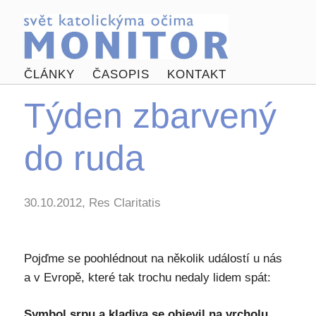
ČLÁNKY
ČASOPIS
KONTAKT
Týden zbarvený
do ruda
30.10.2012, Res Claritatis
Pojďme se poohlédnout na několik událostí u nás
a v Evropě, které tak trochu nedaly lidem spát:
Symbol srpu a kladiva se objevil na vrcholu