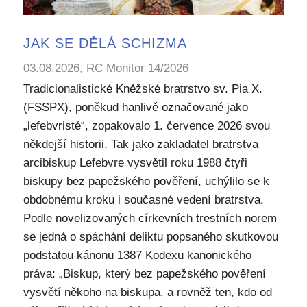
JAK SE DĚLÁ SCHIZMA
03.08.2026, RC Monitor 14/2026
Tradicionalistické Kněžské bratrstvo sv. Pia X.
(FSSPX), poněkud hanlivě označované jako
„lefebvristé“, zopakovalo 1. července 2026 svou
někdejší historii. Tak jako zakladatel bratrstva
arcibiskup Lefebvre vysvětil roku 1988 čtyři
biskupy bez papežského pověření, uchýlilo se k
obdobnému kroku i současné vedení bratrstva.
Podle novelizovaných církevních trestních norem
se jedná o spáchání deliktu popsaného skutkovou
podstatou kánonu 1387 Kodexu kanonického
práva: „Biskup, který bez papežského pověření
vysvětí někoho na biskupa, a rovněž ten, kdo od