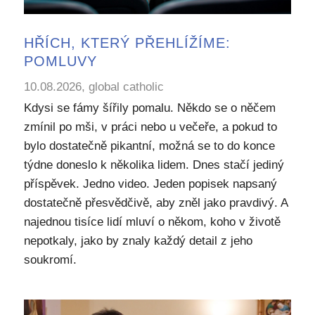
HŘÍCH, KTERÝ PŘEHLÍŽÍME:
POMLUVY
10.08.2026, global catholic
Kdysi se fámy šířily pomalu. Někdo se o něčem
zmínil po mši, v práci nebo u večeře, a pokud to
bylo dostatečně pikantní, možná se to do konce
týdne doneslo k několika lidem. Dnes stačí jediný
příspěvek. Jedno video. Jeden popisek napsaný
dostatečně přesvědčivě, aby zněl jako pravdivý. A
najednou tisíce lidí mluví o někom, koho v životě
nepotkaly, jako by znaly každý detail z jeho
soukromí.