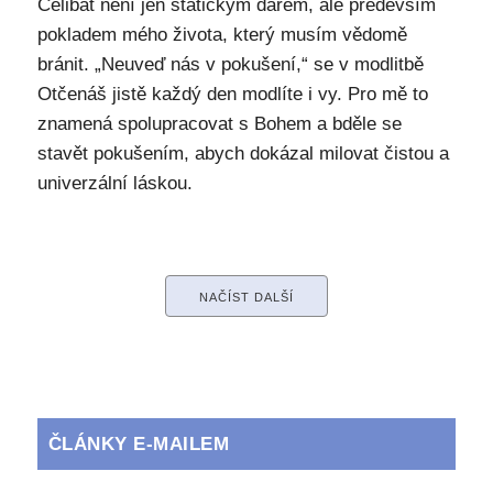
Celibát není jen statickým darem, ale především
pokladem mého života, který musím vědomě
bránit. „Neuveď nás v pokušení,“ se v modlitbě
Otčenáš jistě každý den modlíte i vy. Pro mě to
znamená spolupracovat s Bohem a bděle se
stavět pokušením, abych dokázal milovat čistou a
univerzální láskou.
NAČÍST DALŠÍ
ČLÁNKY E-MAILEM