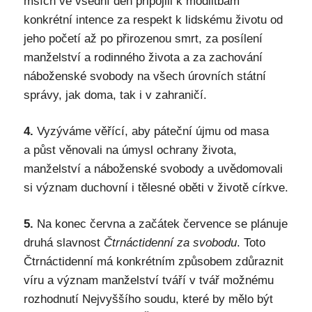
mších ve všední den připojili k modlitbám
konkrétní intence za respekt k lidskému životu od
jeho početí až po přirozenou smrt, za posílení
manželství a rodinného života a za zachování
náboženské svobody na všech úrovních státní
správy, jak doma, tak i v zahraničí.
4.
Vyzýváme věřící, aby páteční újmu od masa
a půst věnovali na úmysl ochrany života,
manželství a náboženské svobody a uvědomovali
si význam duchovní i tělesné oběti v životě církve.
5.
Na konec června a začátek července se plánuje
druhá slavnost
Čtrnáctidenní za svobodu
. Toto
Čtrnáctidenní má konkrétním způsobem zdůraznit
víru a význam manželství tváří v tvář možnému
rozhodnutí Nejvyššího soudu, které by mělo být