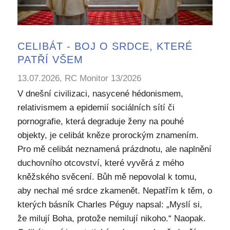
CELIBÁT - BOJ O SRDCE, KTERÉ
PATŘÍ VŠEM
13.07.2026, RC Monitor 13/2026
V dnešní civilizaci, nasycené hédonismem,
relativismem a epidemií sociálních sítí či
pornografie, která degraduje ženy na pouhé
objekty, je celibát kněze prorockým znamením.
Pro mě celibát neznamená prázdnotu, ale naplnění
duchovního otcovství, které vyvěrá z mého
kněžského svěcení. Bůh mě nepovolal k tomu,
aby nechal mé srdce zkamenět. Nepatřím k těm, o
kterých básník Charles Péguy napsal: „Myslí si,
že milují Boha, protože nemilují nikoho.“ Naopak.