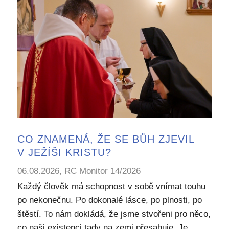
CO ZNAMENÁ, ŽE SE BŮH ZJEVIL
V JEŽÍŠI KRISTU?
06.08.2026, RC Monitor 14/2026
Každý člověk má schopnost v sobě vnímat touhu
po nekonečnu. Po dokonalé lásce, po plnosti, po
štěstí. To nám dokládá, že jsme stvořeni pro něco,
co naši existenci tady na zemi přesahuje. Je