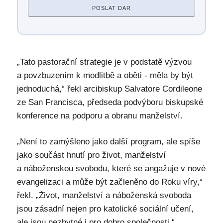
POSLAT DAR
„Tato pastorační strategie je v podstatě výzvou
a povzbuzením k modlitbě a oběti - měla by být
jednoduchá,“ řekl arcibiskup Salvatore Cordileone
ze San Francisca, předseda podvýboru biskupské
konference na podporu a obranu manželství.
„Není to zamýšleno jako další program, ale spíše
jako součást hnutí pro život, manželství
a náboženskou svobodu, které se angažuje v nové
evangelizaci a může být začleněno do Roku víry,“
řekl. „Život, manželství a náboženská svoboda
jsou zásadní nejen pro katolické sociální učení,
ale jsou nezbytné i pro dobro společnosti.“