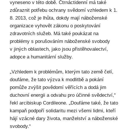
vyneseno v této době. Čtrnáctidenní má také
zdůraznit potřebu ochrany svědomí vzhledem k 1.
8. 2013, což je lhůta, dokdy mají náboženské
organizace vyhovět zákonu o poskytování
zdravotních služeb. Má také poukázat na
problémy s porušováním náboženské svobody
v jiných oblastech, jako jsou přistěhovalectví,
adopce a humanitární služby.
„Vzhledem k problémům, kterým tato země čelí,
doufáme, že tato výzva k modlitbě a pokání
pomůže zvýšit povědomí věřících a dodá jim
duchovní energii a odvahu pro účinné svědectví,“
řekl arcibiskup Cordileone. „Doufáme také, že tato
kampaň podpoří solidaritu mezi všemi lidmi, kteří
hájí vzácné dary života, manželství a náboženské
svobody.“