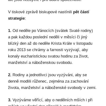
V tiskové zprávě biskupové nastínili
pět částí
strategie
:
1.
Od neděle po Vánocích (svátek Svaté rodiny)
a pak každou poslední neděli v měsíci či jiný
blízký den až do neděle Krista Krále v listopadu
roku 2013 se chrámy a farnosti vyzývají, aby
konaly eucharistickou svatou hodinu za život,
manželství a náboženskou svobodu.
2.
Rodiny a jednotlivci jsou vyzýváni, aby se
denně modlili růženec, zejména za zachování
života, manželství a náboženské svobody v zemi.
3.
Vyzýváme věřící, aby o nedělních mších i při