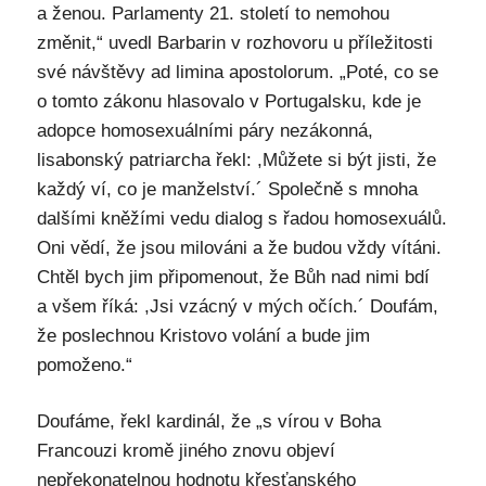
a ženou. Parlamenty 21. století to nemohou
změnit,“ uvedl Barbarin v rozhovoru u příležitosti
své návštěvy ad limina apostolorum. „Poté, co se
o tomto zákonu hlasovalo v Portugalsku, kde je
adopce homosexuálními páry nezákonná,
lisabonský patriarcha řekl: ,Můžete si být jisti, že
každý ví, co je manželství.´ Společně s mnoha
dalšími kněžími vedu dialog s řadou homosexuálů.
Oni vědí, že jsou milováni a že budou vždy vítáni.
Chtěl bych jim připomenout, že Bůh nad nimi bdí
a všem říká: ,Jsi vzácný v mých očích.´ Doufám,
že poslechnou Kristovo volání a bude jim
pomoženo.“
Doufáme, řekl kardinál, že „s vírou v Boha
Francouzi kromě jiného znovu objeví
nepřekonatelnou hodnotu křesťanského