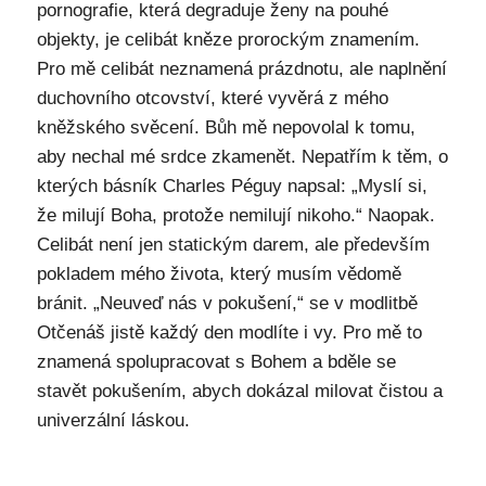
pornografie, která degraduje ženy na pouhé
objekty, je celibát kněze prorockým znamením.
Pro mě celibát neznamená prázdnotu, ale naplnění
duchovního otcovství, které vyvěrá z mého
kněžského svěcení. Bůh mě nepovolal k tomu,
aby nechal mé srdce zkamenět. Nepatřím k těm, o
kterých básník Charles Péguy napsal: „Myslí si,
že milují Boha, protože nemilují nikoho.“ Naopak.
Celibát není jen statickým darem, ale především
pokladem mého života, který musím vědomě
bránit. „Neuveď nás v pokušení,“ se v modlitbě
Otčenáš jistě každý den modlíte i vy. Pro mě to
znamená spolupracovat s Bohem a bděle se
stavět pokušením, abych dokázal milovat čistou a
univerzální láskou.