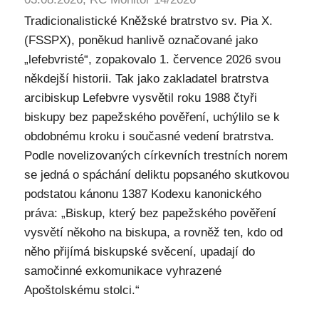
Tradicionalistické Kněžské bratrstvo sv. Pia X.
(FSSPX), poněkud hanlivě označované jako
„lefebvristé“, zopakovalo 1. července 2026 svou
někdejší historii. Tak jako zakladatel bratrstva
arcibiskup Lefebvre vysvětil roku 1988 čtyři
biskupy bez papežského pověření, uchýlilo se k
obdobnému kroku i současné vedení bratrstva.
Podle novelizovaných církevních trestních norem
se jedná o spáchání deliktu popsaného skutkovou
podstatou kánonu 1387 Kodexu kanonického
práva: „Biskup, který bez papežského pověření
vysvětí někoho na biskupa, a rovněž ten, kdo od
něho přijímá biskupské svěcení, upadají do
samočinné exkomunikace vyhrazené
Apoštolskému stolci.“