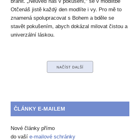
bránit. „Neuveď nás v pokušení,“ se v modlitbě
Otčenáš jistě každý den modlíte i vy. Pro mě to
znamená spolupracovat s Bohem a bděle se
stavět pokušením, abych dokázal milovat čistou a
univerzální láskou.
NAČÍST DALŠÍ
ČLÁNKY E-MAILEM
Nové články přímo
do vaší
e-mailové schránky