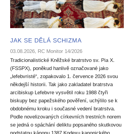
JAK SE DĚLÁ SCHIZMA
03.08.2026, RC Monitor 14/2026
Tradicionalistické Kněžské bratrstvo sv. Pia X.
(FSSPX), poněkud hanlivě označované jako
„lefebvristé“, zopakovalo 1. července 2026 svou
někdejší historii. Tak jako zakladatel bratrstva
arcibiskup Lefebvre vysvětil roku 1988 čtyři
biskupy bez papežského pověření, uchýlilo se k
obdobnému kroku i současné vedení bratrstva.
Podle novelizovaných církevních trestních norem
se jedná o spáchání deliktu popsaného skutkovou
podstatou kánonu 1387 Kodexu kanonického