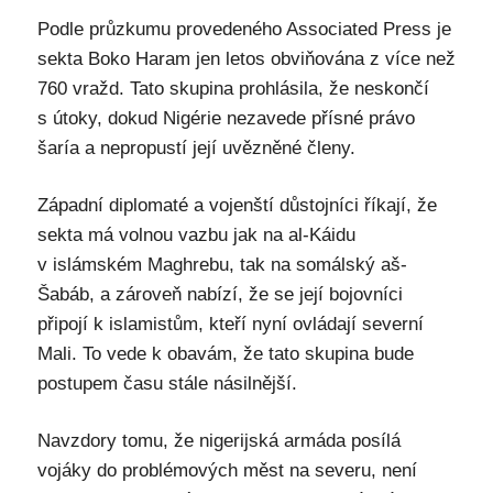
Podle průzkumu provedeného Associated Press je
sekta Boko Haram jen letos obviňována z více než
760 vražd. Tato skupina prohlásila, že neskončí
s útoky, dokud Nigérie nezavede přísné právo
šaría a nepropustí její uvězněné členy.
Západní diplomaté a vojenští důstojníci říkají, že
sekta má volnou vazbu jak na al-Káidu
v islámském Maghrebu, tak na somálský aš-
Šabáb, a zároveň nabízí, že se její bojovníci
připojí k islamistům, kteří nyní ovládají severní
Mali. To vede k obavám, že tato skupina bude
postupem času stále násilnější.
Navzdory tomu, že nigerijská armáda posílá
vojáky do problémových měst na severu, není