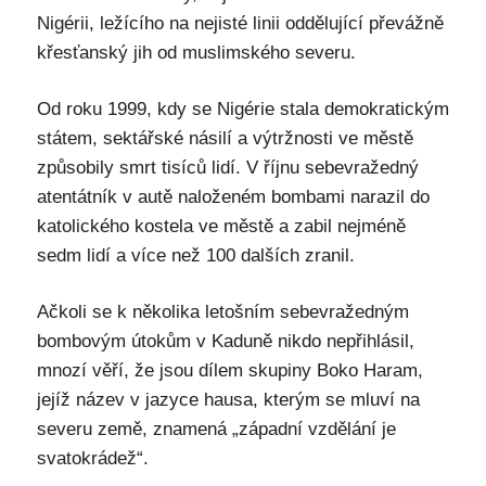
Nigérii, ležícího na nejisté linii oddělující převážně
křesťanský jih od muslimského severu.
Od roku 1999, kdy se Nigérie stala demokratickým
státem, sektářské násilí a výtržnosti ve městě
způsobily smrt tisíců lidí. V říjnu sebevražedný
atentátník v autě naloženém bombami narazil do
katolického kostela ve městě a zabil nejméně
sedm lidí a více než 100 dalších zranil.
Ačkoli se k několika letošním sebevražedným
bombovým útokům v Kaduně nikdo nepřihlásil,
mnozí věří, že jsou dílem skupiny Boko Haram,
jejíž název v jazyce hausa, kterým se mluví na
severu země, znamená „západní vzdělání je
svatokrádež“.