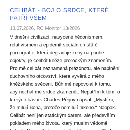
CELIBÁT - BOJ O SRDCE, KTERÉ
PATŘÍ VŠEM
13.07.2026, RC Monitor 13/2026
V dnešní civilizaci, nasycené hédonismem,
relativismem a epidemií sociálních sítí či
pornografie, která degraduje ženy na pouhé
objekty, je celibát kněze prorockým znamením.
Pro mě celibát neznamená prázdnotu, ale naplnění
duchovního otcovství, které vyvěrá z mého
kněžského svěcení. Bůh mě nepovolal k tomu,
aby nechal mé srdce zkamenět. Nepatřím k těm, o
kterých básník Charles Péguy napsal: „Myslí si,
že milují Boha, protože nemilují nikoho.“ Naopak.
Celibát není jen statickým darem, ale především
pokladem mého života, který musím vědomě