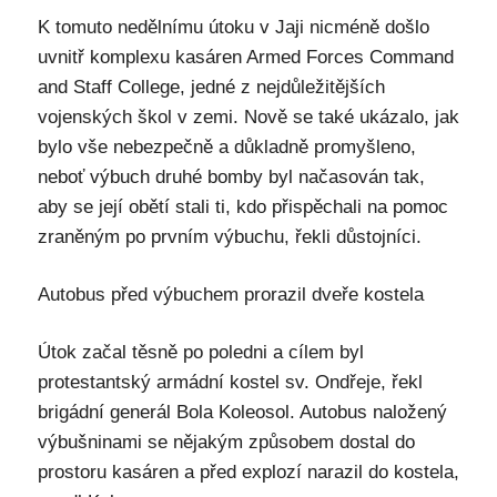
K tomuto nedělnímu útoku v Jaji nicméně došlo
uvnitř komplexu kasáren Armed Forces Command
and Staff College, jedné z nejdůležitějších
vojenských škol v zemi. Nově se také ukázalo, jak
bylo vše nebezpečně a důkladně promyšleno,
neboť výbuch druhé bomby byl načasován tak,
aby se její obětí stali ti, kdo přispěchali na pomoc
zraněným po prvním výbuchu, řekli důstojníci.
Autobus před výbuchem prorazil dveře kostela
Útok začal těsně po poledni a cílem byl
protestantský armádní kostel sv. Ondřeje, řekl
brigádní generál Bola Koleosol. Autobus naložený
výbušninami se nějakým způsobem dostal do
prostoru kasáren a před explozí narazil do kostela,