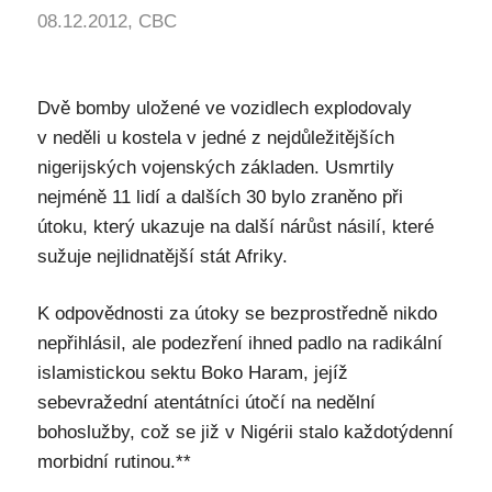
08.12.2012, CBC
Dvě bomby uložené ve vozidlech explodovaly
v neděli u kostela v jedné z nejdůležitějších
nigerijských vojenských základen. Usmrtily
nejméně 11 lidí a dalších 30 bylo zraněno při
útoku, který ukazuje na další nárůst násilí, které
sužuje nejlidnatější stát Afriky.
K odpovědnosti za útoky se bezprostředně nikdo
nepřihlásil, ale podezření ihned padlo na radikální
islamistickou sektu Boko Haram, jejíž
sebevražední atentátníci útočí na nedělní
bohoslužby, což se již v Nigérii stalo každotýdenní
morbidní rutinou.**