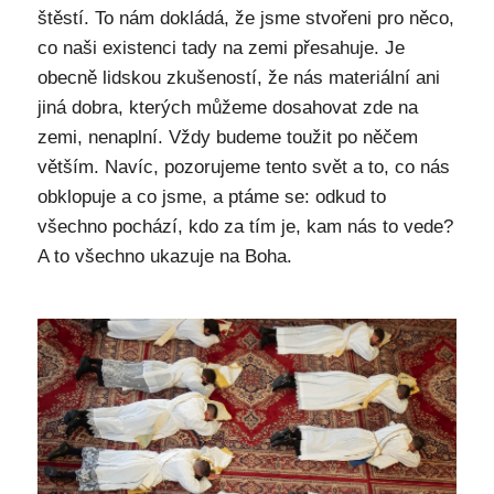
štěstí. To nám dokládá, že jsme stvořeni pro něco,
co naši existenci tady na zemi přesahuje. Je
obecně lidskou zkušeností, že nás materiální ani
jiná dobra, kterých můžeme dosahovat zde na
zemi, nenaplní. Vždy budeme toužit po něčem
větším. Navíc, pozorujeme tento svět a to, co nás
obklopuje a co jsme, a ptáme se: odkud to
všechno pochází, kdo za tím je, kam nás to vede?
A to všechno ukazuje na Boha.