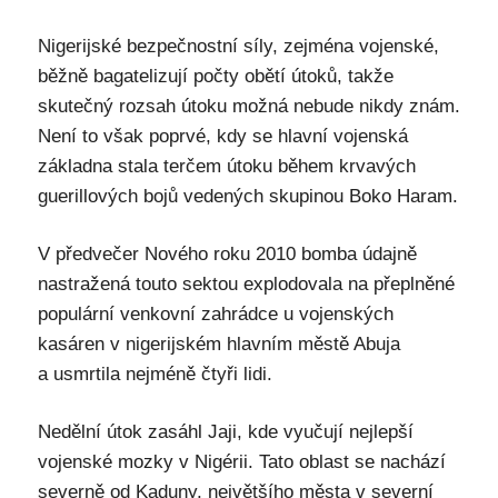
Nigerijské bezpečnostní síly, zejména vojenské,
běžně bagatelizují počty obětí útoků, takže
skutečný rozsah útoku možná nebude nikdy znám.
Není to však poprvé, kdy se hlavní vojenská
základna stala terčem útoku během krvavých
guerillových bojů vedených skupinou Boko Haram.
V předvečer Nového roku 2010 bomba údajně
nastražená touto sektou explodovala na přeplněné
populární venkovní zahrádce u vojenských
kasáren v nigerijském hlavním městě Abuja
a usmrtila nejméně čtyři lidi.
Nedělní útok zasáhl Jaji, kde vyučují nejlepší
vojenské mozky v Nigérii. Tato oblast se nachází
severně od Kaduny, největšího města v severní