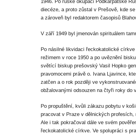
1946. Po ruské okupaci Podkarpatské Rus
diecéze, a proto zůstal v Prešově, kde se
a zároveň byl redaktorem časopisů Blahovi
V září 1949 byl jmenován spirituálem ta
Po násilné likvidaci řeckokatolické círk
režimem v roce 1950 a po uvěznění bisku
světící biskup prešovský Vasil Hopko g
pravomocemi právě o. Ivana Ljavince, kter
zatčen a o rok později ve vykonstruované
obžalovanými odsouzen na čtyři roky do 
Po propuštění, kvůli zákazu pobytu v koš
pracovat v Praze v dělnických profesích, m
Ale i tak pokračoval dále ve svém pověře
řeckokatolické církve. Ve spolupráci s