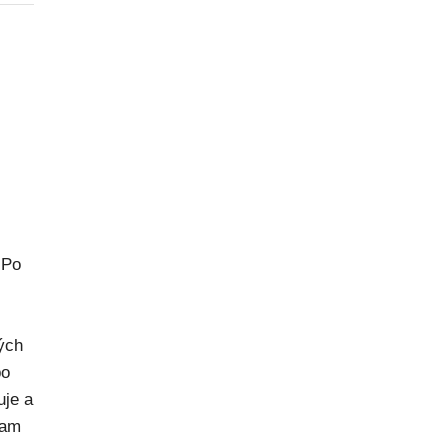
 Po
rých
po
uje a
kam