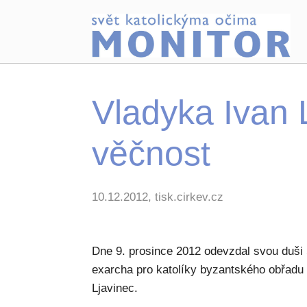
Vladyka Ivan 
věčnost
10.12.2012, tisk.cirkev.cz
Dne 9. prosince 2012 odevzdal svou duši S
exarcha pro katolíky byzantského obřadu
Ljavinec.