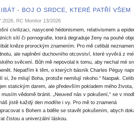
IBÁT - BOJ O SRDCE, KTERÉ PATŘÍ VŠEM
7.2026, RC Monitor 13/2026
ešní civilizaci, nasycené hédonismem, relativismem a epide
lních sítí či pornografie, která degraduje ženy na pouhé obje
elibát kněze prorockým znamením. Pro mě celibát nezname
dnotu, ale naplnění duchovního otcovství, které vyvěrá z m
ského svěcení. Bůh mě nepovolal k tomu, aby nechal mé sr
enět. Nepatřím k těm, o kterých básník Charles Péguy naps
í si, že milují Boha, protože nemilují nikoho.“ Naopak. Celib
 jen statickým darem, ale především pokladem mého života,
ý musím vědomě bránit. „Neuveď nás v pokušení,“ se v modl
náš jistě každý den modlíte i vy. Pro mě to znamená
upracovat s Bohem a bděle se stavět pokušením, abych dok
at čistou a univerzální láskou.