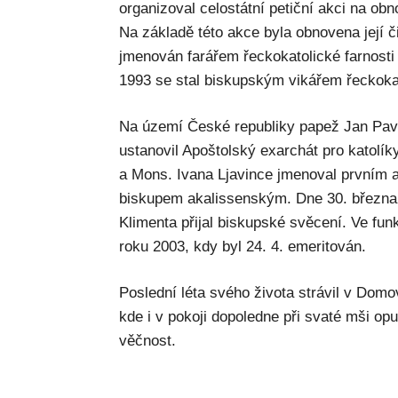
organizoval celostátní petiční akci na obn
Na základě této akce byla obnovena její 
jmenován farářem řeckokatolické farnosti 
1993 se stal biskupským vikářem řeckokat
Na území České republiky papež Jan Pavel
ustanovil Apoštolský exarchát pro katolí
a Mons. Ivana Ljavince jmenoval prvním 
biskupem akalissenským. Dne 30. března 
Klimenta přijal biskupské svěcení. Ve fun
roku 2003, kdy byl 24. 4. emeritován.
Poslední léta svého života strávil v Domo
kde i v pokoji dopoledne při svaté mši opu
věčnost.