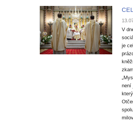
CEL
13.0
V dn
sociá
je c
práz
kněž
zkam
„Mysl
není
kter
Otče
spol
milov