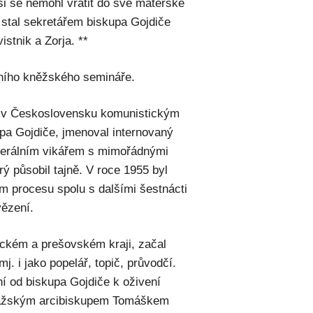
i se nemohl vrátit do své mateřské
 stal sekretářem biskupa Gojdiče
stnik a Zorja. **
mního kněžského semináře.
ve v Československu komunistickým
pa Gojdiče, jmenoval internovaný
enerálním vikářem s mimořádnými
ý působil tajně. V roce 1955 byl
m procesu spolu s dalšími šestnácti
vězení.
ickém a prešovském kraji, začal
j. i jako popelář, topič, průvodčí.
ní od biskupa Gojdiče k oživení
 pražským arcibiskupem Tomáškem