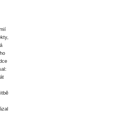
mií
kty,
ná
ého
dce
al:
át
itbě
ázal