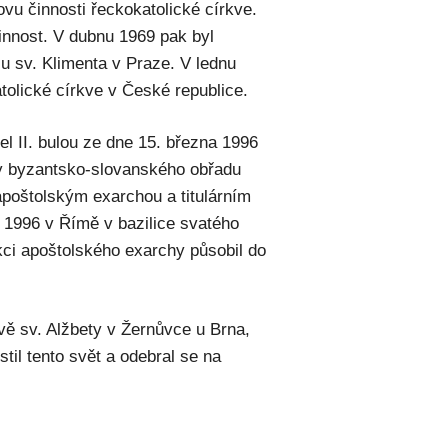
ovu činnosti řeckokatolické církve.
činnost. V dubnu 1969 pak byl
u sv. Klimenta v Praze. V lednu
olické církve v České republice.
 II. bulou ze dne 15. března 1996
ky byzantsko-slovanského obřadu
apoštolským exarchou a titulárním
1996 v Římě v bazilice svatého
kci apoštolského exarchy působil do
vě sv. Alžbety v Žernůvce u Brna,
stil tento svět a odebral se na