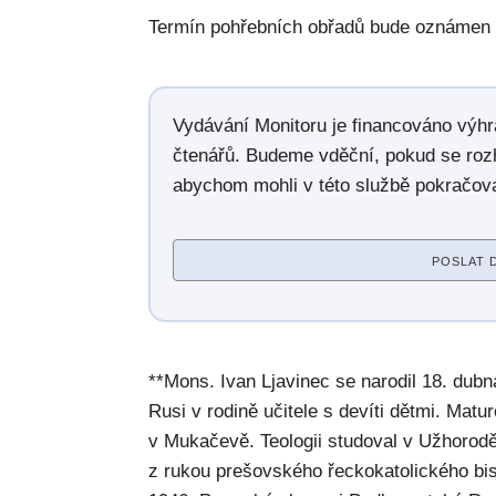
Termín pohřebních obřadů bude oznámen 
Vydávání Monitoru je financováno výh
čtenářů. Budeme vděční, pokud se roz
abychom mohli v této službě pokračova
POSLAT 
**Mons. Ivan Ljavinec se narodil 18. dub
Rusi v rodině učitele s devíti dětmi. Mat
v Mukačevě. Teologii studoval v Užhorodě
z rukou prešovského řeckokatolického bi