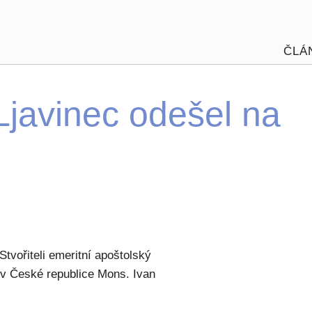
ČLÁ
Ljavinec odešel na
tvořiteli emeritní apoštolský
 v České republice Mons. Ivan