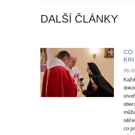
DALŠÍ ČLÁNKY
CO 
KR
06.0
Každ
dokon
stvoř
obecn
může
něče
co j