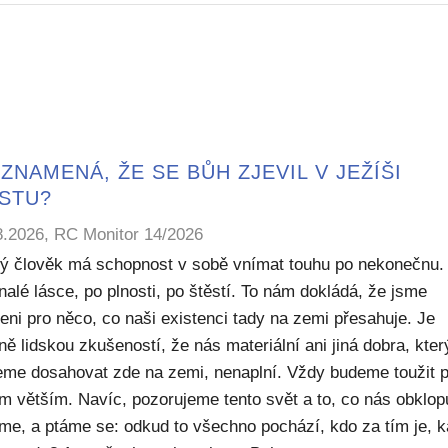
ZNAMENÁ, ŽE SE BŮH ZJEVIL V JEŽÍŠI
ISTU?
8.2026, RC Monitor 14/2026
ý člověk má schopnost v sobě vnímat touhu po nekonečnu.
alé lásce, po plnosti, po štěstí. To nám dokládá, že jsme
eni pro něco, co naši existenci tady na zemi přesahuje. Je
ě lidskou zkušeností, že nás materiální ani jiná dobra, kte
me dosahovat zde na zemi, nenaplní. Vždy budeme toužit 
m větším. Navíc, pozorujeme tento svět a to, co nás obklop
sme, a ptáme se: odkud to všechno pochází, kdo za tím je, 