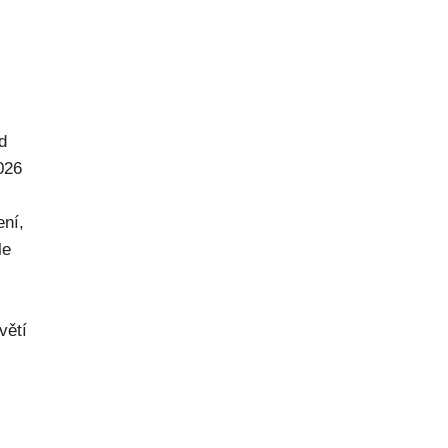
d
026
ení,
le
větí