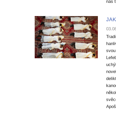
nás 
JAK
03.0
Trad
hanl
svou 
Lefe
uchý
nove
deli
kano
něko
svěc
Apoš