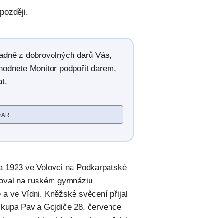
později.
radně z dobrovolných darů Vás,
hodnete Monitor podpořit darem,
t.
DAR
na 1923 ve Volovci na Podkarpatské
uroval na ruském gymnáziu
 a ve Vídni. Kněžské svěcení přijal
skupa Pavla Gojdiče 28. července