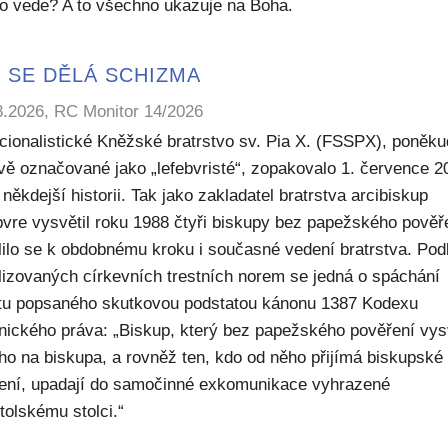
to vede? A to všechno ukazuje na Boha.
 SE DĚLÁ SCHIZMA
8.2026, RC Monitor 14/2026
icionalistické Kněžské bratrstvo sv. Pia X. (FSSPX), poněku
ivě označované jako „lefebvristé“, zopakovalo 1. července 2
někdejší historii. Tak jako zakladatel bratrstva arcibiskup
bvre vysvětil roku 1988 čtyři biskupy bez papežského pověř
lilo se k obdobnému kroku i současné vedení bratrstva. Pod
lizovaných církevních trestních norem se jedná o spáchání
ktu popsaného skutkovou podstatou kánonu 1387 Kodexu
nického práva: „Biskup, který bez papežského pověření vys
ho na biskupa, a rovněž ten, kdo od něho přijímá biskupské
ení, upadají do samočinné exkomunikace vyhrazené
tolskému stolci.“