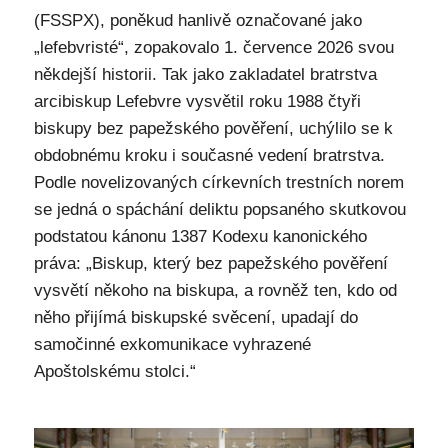
(FSSPX), poněkud hanlivě označované jako
„lefebvristé“, zopakovalo 1. července 2026 svou
někdejší historii. Tak jako zakladatel bratrstva
arcibiskup Lefebvre vysvětil roku 1988 čtyři
biskupy bez papežského pověření, uchýlilo se k
obdobnému kroku i současné vedení bratrstva.
Podle novelizovaných církevních trestních norem
se jedná o spáchání deliktu popsaného skutkovou
podstatou kánonu 1387 Kodexu kanonického
práva: „Biskup, který bez papežského pověření
vysvětí někoho na biskupa, a rovněž ten, kdo od
něho přijímá biskupské svěcení, upadají do
samočinné exkomunikace vyhrazené
Apoštolskému stolci.“