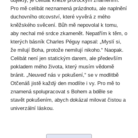
objekty, je celibát kněze prorockým znamením.
Pro mě celibát neznamená prázdnotu, ale naplnění
duchovního otcovství, které vyvěrá z mého
kněžského svěcení. Bůh mě nepovolal k tomu,
aby nechal mé srdce zkamenět. Nepatřím k těm, o
kterých básník Charles Péguy napsal: „Myslí si,
že milují Boha, protože nemilují nikoho.“ Naopak.
Celibát není jen statickým darem, ale především
pokladem mého života, který musím vědomě
bránit. „Neuveď nás v pokušení,“ se v modlitbě
Otčenáš jistě každý den modlíte i vy. Pro mě to
znamená spolupracovat s Bohem a bděle se
stavět pokušením, abych dokázal milovat čistou a
univerzální láskou.