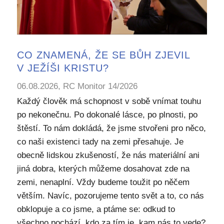
CO ZNAMENÁ, ŽE SE BŮH ZJEVIL
V JEŽÍŠI KRISTU?
06.08.2026, RC Monitor 14/2026
Každý člověk má schopnost v sobě vnímat touhu
po nekonečnu. Po dokonalé lásce, po plnosti, po
štěstí. To nám dokládá, že jsme stvořeni pro něco,
co naši existenci tady na zemi přesahuje. Je
obecně lidskou zkušeností, že nás materiální ani
jiná dobra, kterých můžeme dosahovat zde na
zemi, nenaplní. Vždy budeme toužit po něčem
větším. Navíc, pozorujeme tento svět a to, co nás
obklopuje a co jsme, a ptáme se: odkud to
všechno pochází, kdo za tím je, kam nás to vede?