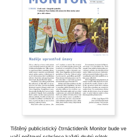
Tištěný publicistický čtrnáctideník Monitor bude ve
vaší poštovní schránce každý druhý pátek.