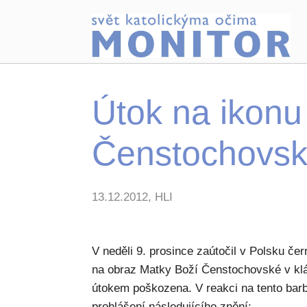
Útok na ikonu
Čenstochovs
13.12.2012, HLI
V neděli 9. prosince zaútočil v Polsku č
na obraz Matky Boží Čenstochovské v klá
útokem poškozena. V reakci na tento barb
prohlášení následujícího znění: