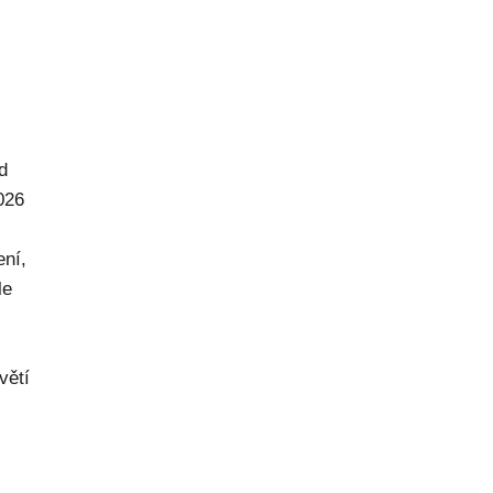
d
026
ení,
le
větí