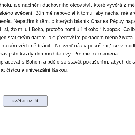
dnotu, ale naplnění duchovního otcovství, které vyvěrá z m
ského svěcení. Bůh mě nepovolal k tomu, aby nechal mé sr
enět. Nepatřím k těm, o kterých básník Charles Péguy naps
í si, že milují Boha, protože nemilují nikoho.“ Naopak. Celib
 jen statickým darem, ale především pokladem mého života,
ý musím vědomě bránit. „Neuveď nás v pokušení,“ se v modl
náš jistě každý den modlíte i vy. Pro mě to znamená
upracovat s Bohem a bděle se stavět pokušením, abych dok
at čistou a univerzální láskou.
NAČÍST DALŠÍ