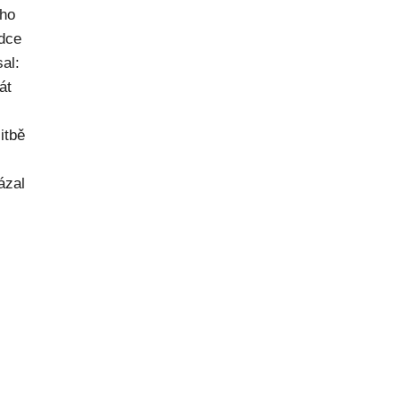
ého
dce
al:
át
itbě
ázal