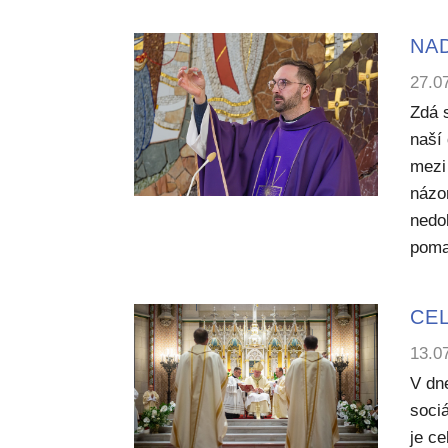
NA
27.0
Zdá 
naší 
mezi
názo
nedo
poma
CEL
13.0
V dn
sociá
je c