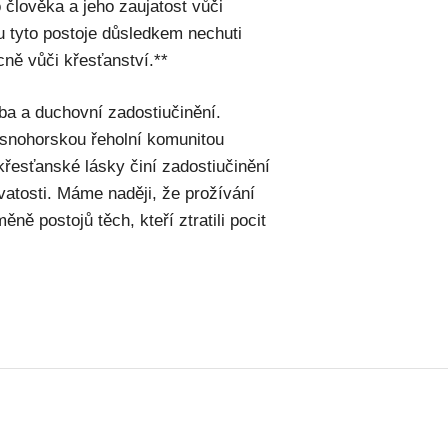
člověka a jeho zaujatost vůči
 tyto postoje důsledkem nechuti
cně vůči křesťanství.**
ba a duchovní zadostiučinění.
 jasnohorskou řeholní komunitou
křesťanské lásky činí zadostiučinění
svatosti. Máme naději, že prožívání
ně postojů těch, kteří ztratili pocit