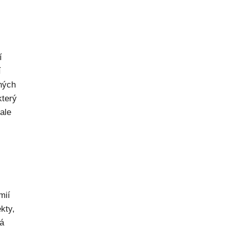
í
í
dných
který
ale
mií
kty,
ná