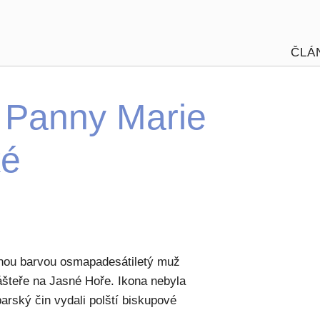
ČLÁ
 Panny Marie
ké
ernou barvou osmapadesátiletý muž
šteře na Jasné Hoře. Ikona nebyla
arský čin vydali polští biskupové