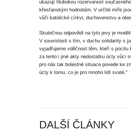
ukazují hlubokou rozervanost současného 
křesťanským hodnotám. V určité míře jsou
vůči katolické církvi, duchovenstvu a obe
Skutečnou odpovědí na tyto jevy je modlit
V souvislosti s tím, v duchu solidarity s
vyjadřujeme vděčnost těm, kteří s pocitu 
za tento i jiné akty nedostatku úcty vůci 
pro nás tak bolestné situace povede ke změ
úcty k tomu, co je pro mnoho lidí svaté."
DALŠÍ ČLÁNKY