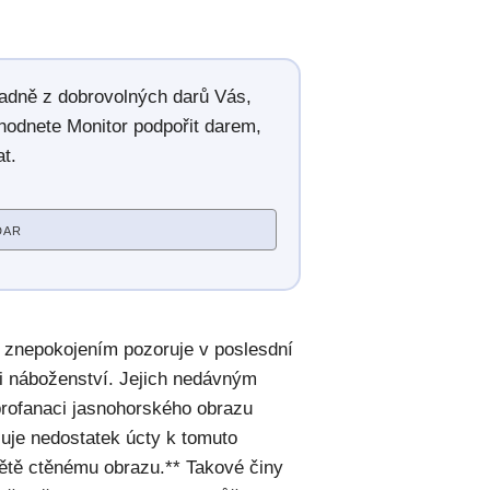
radně z dobrovolných darů Vás,
hodnete Monitor podpořit darem,
t.
DAR
 znepokojením pozoruje v poslesdní
ti náboženství. Jejich nedávným
profanaci jasnohorského obrazu
je nedostatek úcty k tomuto
větě ctěnému obrazu.** Takové činy