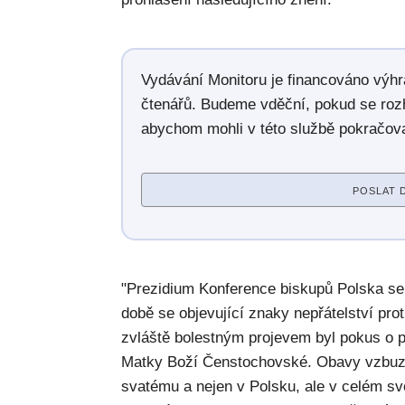
Vydávání Monitoru je financováno výh
čtenářů. Budeme vděční, pokud se roz
abychom mohli v této službě pokračova
POSLAT 
"Prezidium Konference biskupů Polska se
době se objevující znaky nepřátelství pro
zvláště bolestným projevem byl pokus o 
Matky Boží Čenstochovské. Obavy vzbuzu
svatému a nejen v Polsku, ale v celém s