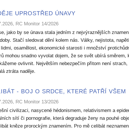
DĚJE UPROSTŘED ÚNAVY
7.2026, RC Monitor 14/2026
se, jako by se únava stala jedním z nejvýraznějších znamen
doby. Stačí sledovat dění kolem nás. Války, nejistota, napět
 lidmi, osamělost, ekonomické starosti i množství protichů
rů mohou snadno vyvolat dojem, že se svět ubírá směrem, 
kážeme ovlivnit. Největším nebezpečím přitom není strach, 
lá ztráta naděje.
IBÁT - BOJ O SRDCE, KTERÉ PATŘÍ VŠEM
7.2026, RC Monitor 13/2026
ešní civilizaci, nasycené hédonismem, relativismem a epide
lních sítí či pornografie, která degraduje ženy na pouhé obje
elibát kněze prorockým znamením. Pro mě celibát nezname