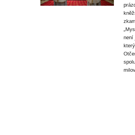
práz
kněž
zkam
„Mysl
není
kter
Otče
spol
milov