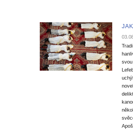
JAK
03.0
Trad
hanl
svou 
Lefe
uchý
nove
deli
kano
něko
svěc
Apoš