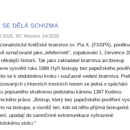
 SE DĚLÁ SCHIZMA
8.2026, RC Monitor 14/2026
icionalistické Kněžské bratrstvo sv. Pia X. (FSSPX), poněku
ivě označované jako „lefebvristé“, zopakovalo 1. července 2
někdejší historii. Tak jako zakladatel bratrstva arcibiskup
bvre vysvětil roku 1988 čtyři biskupy bez papežského pověř
lilo se k obdobnému kroku i současné vedení bratrstva. Pod
lizovaných církevních trestních norem se jedná o spáchání
ktu popsaného skutkovou podstatou kánonu 1387 Kodexu
nického práva: „Biskup, který bez papežského pověření vys
ho na biskupa, a rovněž ten, kdo od něho přijímá biskupské
ení, upadají do samočinné exkomunikace vyhrazené
tolskému stolci.“